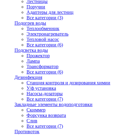
Лестницы
Поручни
Адаптеры для лестниц
Все категории (3)
Подогрев воды
Теплообменник
Электронагреватель
Тепловой насос
Все категории (6)
Подсветка воды
Прожектор
Лампа
Трансформатор
Все категории (6)
Дезинфекция
Станция контроля и дозирования химии
У/ф установка
Насосы-дозаторы
Все категории (7)
Закладные элементы водоподготовки
Скиммер
Форсунка возврата
Слив
Все категории (7)
Противоток