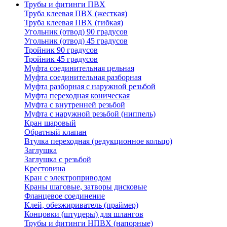
Трубы и фитинги ПВХ
Труба клеевая ПВХ (жесткая)
Труба клеевая ПВХ (гибкая)
Угольник (отвод) 90 градусов
Угольник (отвод) 45 градусов
Тройник 90 градусов
Тройник 45 градусов
Муфта соединительная цельная
Муфта соединительная разборная
Муфта разборная с наружной резьбой
Муфта переходная коническая
Муфта с внутренней резьбой
Муфта с наружной резьбой (ниппель)
Кран шаровый
Обратный клапан
Втулка переходная (редукционное кольцо)
Заглушка
Заглушка с резьбой
Крестовина
Кран с электроприводом
Краны шаговые, затворы дисковые
Фланцевое соединение
Клей, обезжириватель (праймер)
Концовки (штуцеры) для шлангов
Трубы и фитинги НПВХ (напорные)