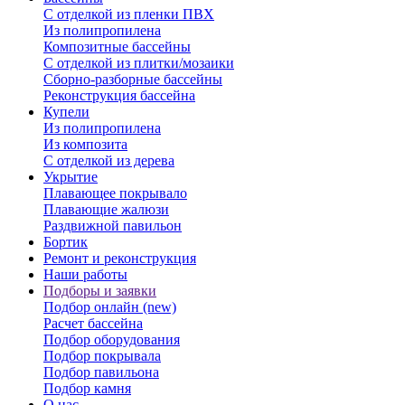
С отделкой из пленки ПВХ
Из полипропилена
Композитные бассейны
С отделкой из плитки/мозаики
Сборно-разборные бассейны
Реконструкция бассейна
Купели
Из полипропилена
Из композита
С отделкой из дерева
Укрытие
Плавающее покрывало
Плавающие жалюзи
Раздвижной павильон
Бортик
Ремонт и реконструкция
Наши работы
Подборы и заявки
Подбор онлайн (new)
Расчет бассейна
Подбор оборудования
Подбор покрывала
Подбор павильона
Подбор камня
О нас