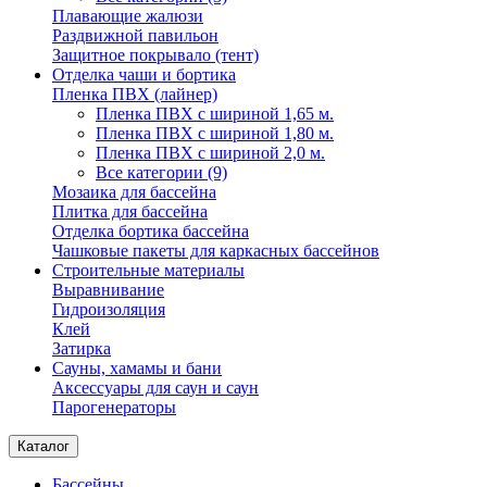
Плавающие жалюзи
Раздвижной павильон
Защитное покрывало (тент)
Отделка чаши и бортика
Пленка ПВХ (лайнер)
Пленка ПВХ с шириной 1,65 м.
Пленка ПВХ с шириной 1,80 м.
Пленка ПВХ с шириной 2,0 м.
Все категории (9)
Мозаика для бассейна
Плитка для бассейна
Отделка бортика бассейна
Чашковые пакеты для каркасных бассейнов
Строительные материалы
Выравнивание
Гидроизоляция
Клей
Затирка
Сауны, хамамы и бани
Аксессуары для саун и саун
Парогенераторы
Каталог
Бассейны