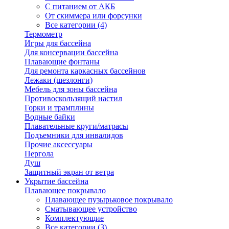
С питанием от АКБ
От скиммера или форсунки
Все категории (4)
Термометр
Игры для бассейна
Для консервации бассейна
Плавающие фонтаны
Для ремонта каркасных бассейнов
Лежаки (шезлонги)
Мебель для зоны бассейна
Противоскользящий настил
Горки и трамплины
Водные байки
Плавательные круги/матрасы
Подъемники для инвалидов
Прочие аксессуары
Пергола
Душ
Защитный экран от ветра
Укрытие бассейна
Плавающее покрывало
Плавающее пузырьковое покрывало
Сматывающее устройство
Комплектующие
Все категории (3)