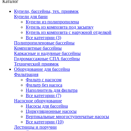
Каталог
Купели, бассейны, тех. приямок
Купели для бани
Купели из полипропилена
Купель из композита под засыпку
Купель из композита с наружной отделкой
Все категории (3)
Полипропиленовые бассейны
Композитные бассейны
Каркасные и надувные бассейны
Гидромассажные СПА бассейны
Технический приямок
Оборудование для бассейна
Фильтрация
Фильтр с насосом
Фильтр без насоса
Наполнитель для фильтра
Все категории (7)
Насосное оборудование
Насосы для бассейна
Циркуляционные насосы
Вертикальные многоступенчатые насосы
Все категории (10)
Лестницы и поручни