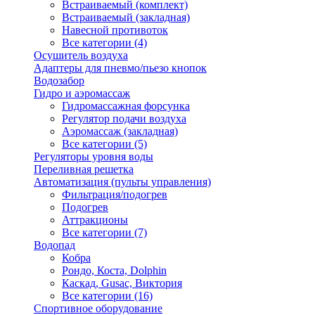
Встраиваемый (комплект)
Встраиваемый (закладная)
Навесной противоток
Все категории (4)
Осушитель воздуха
Адаптеры для пневмо/пьезо кнопок
Водозабор
Гидро и аэромассаж
Гидромассажная форсунка
Регулятор подачи воздуха
Аэромассаж (закладная)
Все категории (5)
Регуляторы уровня воды
Переливная решетка
Автоматизация (пульты управления)
Фильтрация/подогрев
Подогрев
Аттракционы
Все категории (7)
Водопад
Кобра
Рондо, Коста, Dolphin
Каскад, Gusac, Виктория
Все категории (16)
Спортивное оборудование