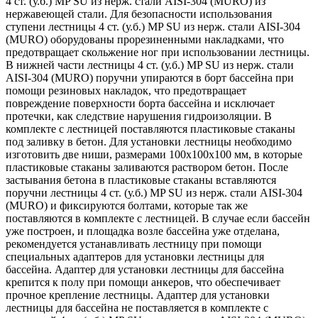
4 ст. (у.б.) MP SU из нерж. стали AISI-304 (MURO) из
нержавеющей стали. Для безопасности использования
ступени лестницы 4 ст. (у.б.) MP SU из нерж. стали AISI-304
(MURO) оборудованы прорезиненными накладками, что
предотвращает скольжение ног при использовании лестницы.
В нижней части лестницы 4 ст. (у.б.) MP SU из нерж. стали
AISI-304 (MURO) поручни упираются в борт бассейна при
помощи резиновых накладок, что предотвращает
повреждение поверхности борта бассейна и исключает
протечки, как следствие нарушения гидроизоляции. В
комплекте с лестницей поставляются пластиковые стаканы
под заливку в бетон. Для установки лестницы необходимо
изготовить две ниши, размерами 100х100х100 мм, в которые
пластиковые стаканы заливаются раствором бетон. После
застывания бетона в пластиковые стаканы вставляются
поручни лестницы 4 ст. (у.б.) MP SU из нерж. стали AISI-304
(MURO) и фиксируются болтами, которые так же
поставляются в комплекте с лестницей. В случае если бассейн
уже построен, и площадка возле бассейна уже отделана,
рекомендуется устанавливать лестницу при помощи
специальных адаптеров для установки лестницы для
бассейна. Адаптер для установки лестницы для бассейна
крепится к полу при помощи анкеров, что обеспечивает
прочное крепление лестницы. Адаптер для установки
лестницы для бассейна не поставляется в комплекте с