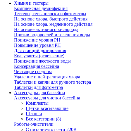
Химия и тестеры
Комплексная дезинфекция
Тестеры, тест-полоски и фотометры
На основе хлора, быстрого действия
На основе хлора, медленного действия
На основе активного кислорода
Против водорослей и зеленения воды
Понижение уровня РН
Повышение уровня РН
Для станций дозирования
Коагулянты (осветление)
Понижение жесткости воды
Консервация бассейна
Чистящие средства
Удаление и нейтрализация хлора
Таблетки и капли для ручного тестера
Таблетки для фотометра
Аксессуары для бассейна
Аксессуары для чистки бассейна
Комплекты
Щетки всасывающие
Шланги
Все категории (8)
Роботы-очистители
С питанием от сети 220В