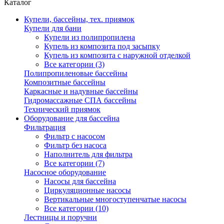
Каталог
Купели, бассейны, тех. приямок
Купели для бани
Купели из полипропилена
Купель из композита под засыпку
Купель из композита с наружной отделкой
Все категории (3)
Полипропиленовые бассейны
Композитные бассейны
Каркасные и надувные бассейны
Гидромассажные СПА бассейны
Технический приямок
Оборудование для бассейна
Фильтрация
Фильтр с насосом
Фильтр без насоса
Наполнитель для фильтра
Все категории (7)
Насосное оборудование
Насосы для бассейна
Циркуляционные насосы
Вертикальные многоступенчатые насосы
Все категории (10)
Лестницы и поручни