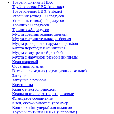
Трубы и фитинги ПВХ
Труба клеевая ПВХ (жесткая)
Труба клеевая ПВХ (гибкая)
Угольник (отвод) 90 градусов
Угольник (отвод) 45 градусов
Тройник 90 градусов
Тройник 45 градусов
Муфта соединительная цельная
Муфта соединительная разборная
Муфта разборная с наружной резьбой
Муфта переходная коническая
Муфта с внутренней резьбой
Муфта с наружной резьбой (ниппель)
Кран шаровый
Обратный клапан
Втулка переходная (редукционное кольцо)
Заглушка
Заглушка с резьбой
Крестовина
Кран с электроприводом
Краны шаговые, затворы дисковые
Фланцевое соединение
Клей, обезжириватель (праймер)
Концовки (штуцеры) для шлангов
Трубы и фитинги НПВХ (напорные)