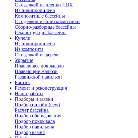
С отделкой из пленки ПВХ
Из полипропилена
Композитные бассейны
С отделкой из плитки/мозаики
Сборно-разборные бассейны
Реконструкция бассейна
Купели
Из полипропилена
Из композита
С отделкой из дерева
Укрытие
Плавающее покрывало
Плавающие жалюзи
Раздвижной павильон
Бортик
Ремонт и реконструкция
Наши работы
Подборы и заявки
Подбор онлайн (new)
Расчет бассейна
Подбор оборудования
Подбор покрывала
Подбор павильона
Подбор камня
О нас