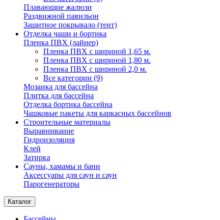
Плавающие жалюзи
Раздвижной павильон
Защитное покрывало (тент)
Отделка чаши и бортика
Пленка ПВХ (лайнер)
Пленка ПВХ с шириной 1,65 м.
Пленка ПВХ с шириной 1,80 м.
Пленка ПВХ с шириной 2,0 м.
Все категории (9)
Мозаика для бассейна
Плитка для бассейна
Отделка бортика бассейна
Чашковые пакеты для каркасных бассейнов
Строительные материалы
Выравнивание
Гидроизоляция
Клей
Затирка
Сауны, хамамы и бани
Аксессуары для саун и саун
Парогенераторы
Каталог
Бассейны