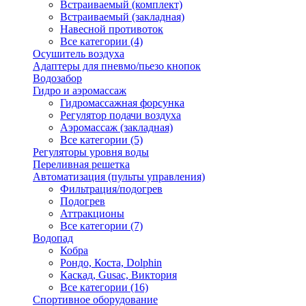
Встраиваемый (комплект)
Встраиваемый (закладная)
Навесной противоток
Все категории (4)
Осушитель воздуха
Адаптеры для пневмо/пьезо кнопок
Водозабор
Гидро и аэромассаж
Гидромассажная форсунка
Регулятор подачи воздуха
Аэромассаж (закладная)
Все категории (5)
Регуляторы уровня воды
Переливная решетка
Автоматизация (пульты управления)
Фильтрация/подогрев
Подогрев
Аттракционы
Все категории (7)
Водопад
Кобра
Рондо, Коста, Dolphin
Каскад, Gusac, Виктория
Все категории (16)
Спортивное оборудование