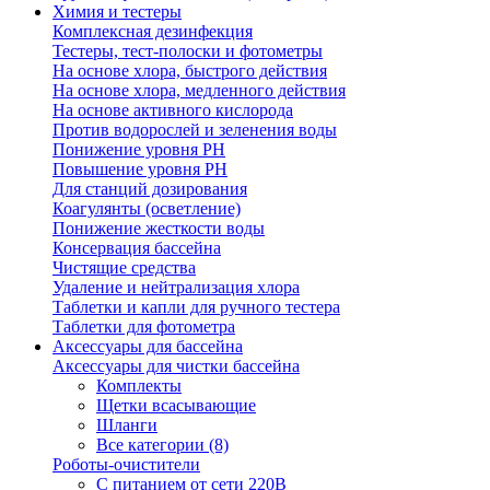
Химия и тестеры
Комплексная дезинфекция
Тестеры, тест-полоски и фотометры
На основе хлора, быстрого действия
На основе хлора, медленного действия
На основе активного кислорода
Против водорослей и зеленения воды
Понижение уровня РН
Повышение уровня РН
Для станций дозирования
Коагулянты (осветление)
Понижение жесткости воды
Консервация бассейна
Чистящие средства
Удаление и нейтрализация хлора
Таблетки и капли для ручного тестера
Таблетки для фотометра
Аксессуары для бассейна
Аксессуары для чистки бассейна
Комплекты
Щетки всасывающие
Шланги
Все категории (8)
Роботы-очистители
С питанием от сети 220В