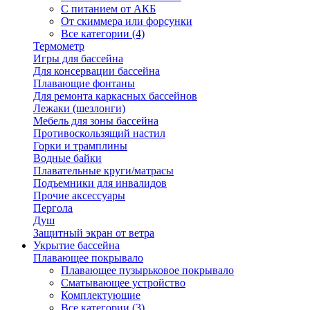
С питанием от АКБ
От скиммера или форсунки
Все категории (4)
Термометр
Игры для бассейна
Для консервации бассейна
Плавающие фонтаны
Для ремонта каркасных бассейнов
Лежаки (шезлонги)
Мебель для зоны бассейна
Противоскользящий настил
Горки и трамплины
Водные байки
Плавательные круги/матрасы
Подъемники для инвалидов
Прочие аксессуары
Пергола
Душ
Защитный экран от ветра
Укрытие бассейна
Плавающее покрывало
Плавающее пузырьковое покрывало
Сматывающее устройство
Комплектующие
Все категории (3)