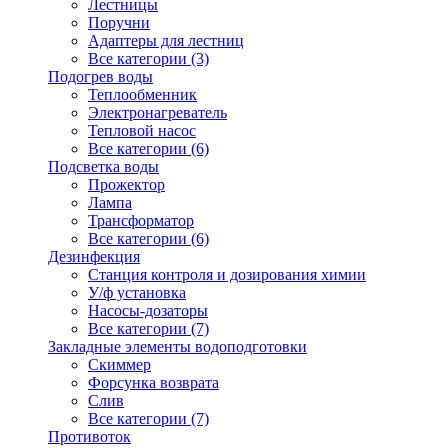
Лестницы
Поручни
Адаптеры для лестниц
Все категории (3)
Подогрев воды
Теплообменник
Электронагреватель
Тепловой насос
Все категории (6)
Подсветка воды
Прожектор
Лампа
Трансформатор
Все категории (6)
Дезинфекция
Станция контроля и дозирования химии
У/ф установка
Насосы-дозаторы
Все категории (7)
Закладные элементы водоподготовки
Скиммер
Форсунка возврата
Слив
Все категории (7)
Противоток