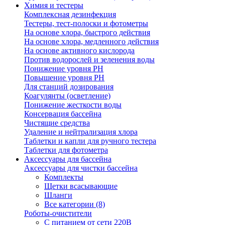
Химия и тестеры
Комплексная дезинфекция
Тестеры, тест-полоски и фотометры
На основе хлора, быстрого действия
На основе хлора, медленного действия
На основе активного кислорода
Против водорослей и зеленения воды
Понижение уровня РН
Повышение уровня РН
Для станций дозирования
Коагулянты (осветление)
Понижение жесткости воды
Консервация бассейна
Чистящие средства
Удаление и нейтрализация хлора
Таблетки и капли для ручного тестера
Таблетки для фотометра
Аксессуары для бассейна
Аксессуары для чистки бассейна
Комплекты
Щетки всасывающие
Шланги
Все категории (8)
Роботы-очистители
С питанием от сети 220В