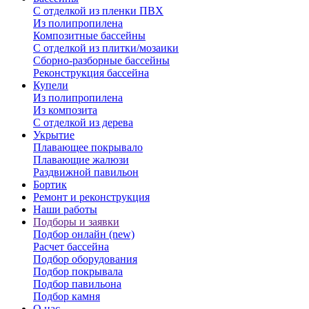
С отделкой из пленки ПВХ
Из полипропилена
Композитные бассейны
С отделкой из плитки/мозаики
Сборно-разборные бассейны
Реконструкция бассейна
Купели
Из полипропилена
Из композита
С отделкой из дерева
Укрытие
Плавающее покрывало
Плавающие жалюзи
Раздвижной павильон
Бортик
Ремонт и реконструкция
Наши работы
Подборы и заявки
Подбор онлайн (new)
Расчет бассейна
Подбор оборудования
Подбор покрывала
Подбор павильона
Подбор камня
О нас