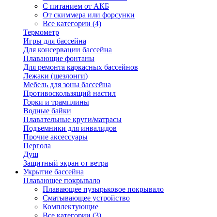
С питанием от АКБ
От скиммера или форсунки
Все категории (4)
Термометр
Игры для бассейна
Для консервации бассейна
Плавающие фонтаны
Для ремонта каркасных бассейнов
Лежаки (шезлонги)
Мебель для зоны бассейна
Противоскользящий настил
Горки и трамплины
Водные байки
Плавательные круги/матрасы
Подъемники для инвалидов
Прочие аксессуары
Пергола
Душ
Защитный экран от ветра
Укрытие бассейна
Плавающее покрывало
Плавающее пузырьковое покрывало
Сматывающее устройство
Комплектующие
Все категории (3)