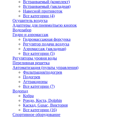
Встраиваемый (комплект)
Встраиваемый (закладная)
Навесной противоток
Все категории (4)
Осушитель воздуха
Адаптеры для пневмо/пьезо кнопок
Водозабор
Гидро и аэромассаж
Гидромассажная форсунка
Регулятор подачи воздуха
Аэромассаж (закладная)
Все категории (5)
Регуляторы уровня воды
Переливная решетка
Автоматизация (пульты управления)
Фильтрация/подогрев
Подогрев
Аттракционы
Все категории (7)
Водопад
Кобра
Рондо, Коста, Dolphin
Каскад, Gusac, Виктория
Все категории (16)
Спортивное оборудование