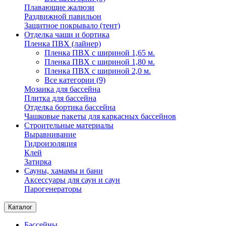
Плавающие жалюзи
Раздвижной павильон
Защитное покрывало (тент)
Отделка чаши и бортика
Пленка ПВХ (лайнер)
Пленка ПВХ с шириной 1,65 м.
Пленка ПВХ с шириной 1,80 м.
Пленка ПВХ с шириной 2,0 м.
Все категории (9)
Мозаика для бассейна
Плитка для бассейна
Отделка бортика бассейна
Чашковые пакеты для каркасных бассейнов
Строительные материалы
Выравнивание
Гидроизоляция
Клей
Затирка
Сауны, хамамы и бани
Аксессуары для саун и саун
Парогенераторы
Каталог
Бассейны