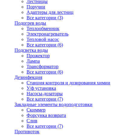
Лестницы
Поручни
Адаптеры для лестниц
Все категории (3)
Подогрев воды
Теплообменник
Электронагреватель
Тепловой насос
Все категории (6)
Подсветка воды
Прожектор
Лампа
Трансформатор
Все категории (6)
Дезинфекция
Станция контроля и дозирования химии
У/ф установка
Насосы-дозаторы
Все категории (7)
Закладные элементы водоподготовки
Скиммер
Форсунка возврата
Слив
Все категории (7)
Противоток