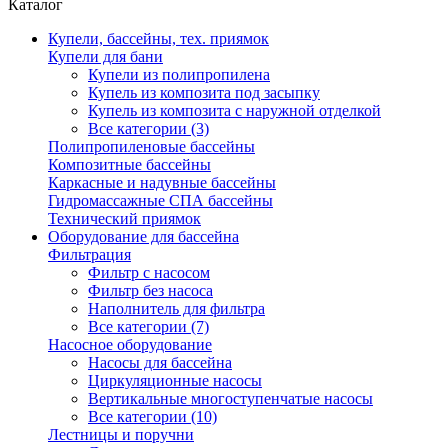
Каталог
Купели, бассейны, тех. приямок
Купели для бани
Купели из полипропилена
Купель из композита под засыпку
Купель из композита с наружной отделкой
Все категории (3)
Полипропиленовые бассейны
Композитные бассейны
Каркасные и надувные бассейны
Гидромассажные СПА бассейны
Технический приямок
Оборудование для бассейна
Фильтрация
Фильтр с насосом
Фильтр без насоса
Наполнитель для фильтра
Все категории (7)
Насосное оборудование
Насосы для бассейна
Циркуляционные насосы
Вертикальные многоступенчатые насосы
Все категории (10)
Лестницы и поручни