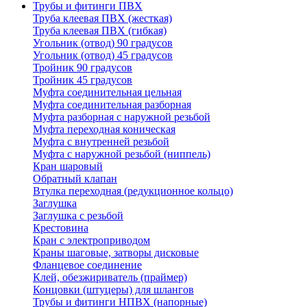
Трубы и фитинги ПВХ
Труба клеевая ПВХ (жесткая)
Труба клеевая ПВХ (гибкая)
Угольник (отвод) 90 градусов
Угольник (отвод) 45 градусов
Тройник 90 градусов
Тройник 45 градусов
Муфта соединительная цельная
Муфта соединительная разборная
Муфта разборная с наружной резьбой
Муфта переходная коническая
Муфта с внутренней резьбой
Муфта с наружной резьбой (ниппель)
Кран шаровый
Обратный клапан
Втулка переходная (редукционное кольцо)
Заглушка
Заглушка с резьбой
Крестовина
Кран с электроприводом
Краны шаговые, затворы дисковые
Фланцевое соединение
Клей, обезжириватель (праймер)
Концовки (штуцеры) для шлангов
Трубы и фитинги НПВХ (напорные)