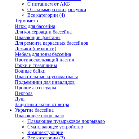
С питанием от АКБ
От скиммера или форсунки
Все категории (4)
Термометр
Игры для бассейна
Для консервации бассейна
Плавающие фонтаны
Для ремонта каркасных бассейнов
Лежаки (шезлонги)
Мебель для зоны бассейна
Противоскользящий настил
Горки и трамплины
Водные байки
Плавательные круги/матрасы
Подъемники для инвалидов
Прочие аксессуары
Пергола
Душ
Защитный экран от ветра
Укрытие бассейна
Плавающее покрывало
Плавающее пузырьковое покрывало
Сматывающее устройство
Комплектующие
Все категории (3)