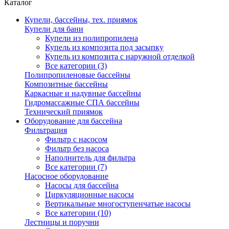
Каталог
Купели, бассейны, тех. приямок
Купели для бани
Купели из полипропилена
Купель из композита под засыпку
Купель из композита с наружной отделкой
Все категории (3)
Полипропиленовые бассейны
Композитные бассейны
Каркасные и надувные бассейны
Гидромассажные СПА бассейны
Технический приямок
Оборудование для бассейна
Фильтрация
Фильтр с насосом
Фильтр без насоса
Наполнитель для фильтра
Все категории (7)
Насосное оборудование
Насосы для бассейна
Циркуляционные насосы
Вертикальные многоступенчатые насосы
Все категории (10)
Лестницы и поручни