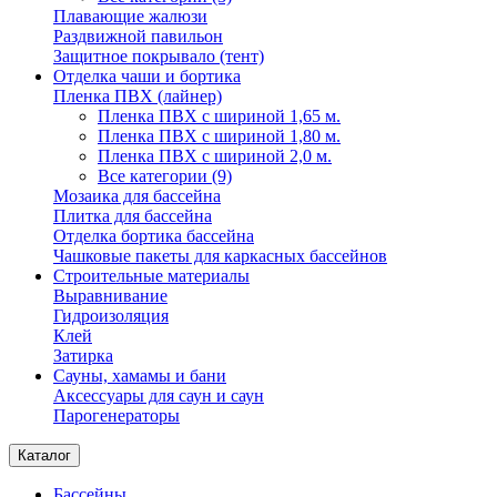
Плавающие жалюзи
Раздвижной павильон
Защитное покрывало (тент)
Отделка чаши и бортика
Пленка ПВХ (лайнер)
Пленка ПВХ с шириной 1,65 м.
Пленка ПВХ с шириной 1,80 м.
Пленка ПВХ с шириной 2,0 м.
Все категории (9)
Мозаика для бассейна
Плитка для бассейна
Отделка бортика бассейна
Чашковые пакеты для каркасных бассейнов
Строительные материалы
Выравнивание
Гидроизоляция
Клей
Затирка
Сауны, хамамы и бани
Аксессуары для саун и саун
Парогенераторы
Каталог
Бассейны