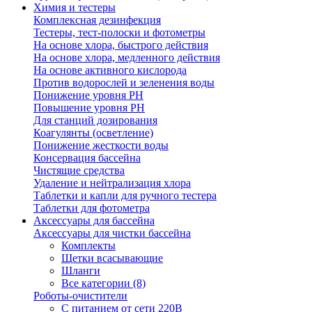
Химия и тестеры
Комплексная дезинфекция
Тестеры, тест-полоски и фотометры
На основе хлора, быстрого действия
На основе хлора, медленного действия
На основе активного кислорода
Против водорослей и зеленения воды
Понижение уровня РН
Повышение уровня РН
Для станций дозирования
Коагулянты (осветление)
Понижение жесткости воды
Консервация бассейна
Чистящие средства
Удаление и нейтрализация хлора
Таблетки и капли для ручного тестера
Таблетки для фотометра
Аксессуары для бассейна
Аксессуары для чистки бассейна
Комплекты
Щетки всасывающие
Шланги
Все категории (8)
Роботы-очистители
С питанием от сети 220В