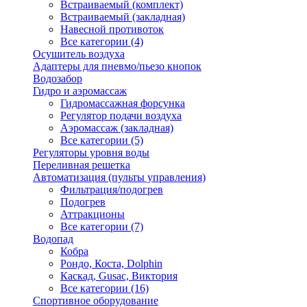
Встраиваемый (комплект)
Встраиваемый (закладная)
Навесной противоток
Все категории (4)
Осушитель воздуха
Адаптеры для пневмо/пьезо кнопок
Водозабор
Гидро и аэромассаж
Гидромассажная форсунка
Регулятор подачи воздуха
Аэромассаж (закладная)
Все категории (5)
Регуляторы уровня воды
Переливная решетка
Автоматизация (пульты управления)
Фильтрация/подогрев
Подогрев
Аттракционы
Все категории (7)
Водопад
Кобра
Рондо, Коста, Dolphin
Каскад, Gusac, Виктория
Все категории (16)
Спортивное оборудование