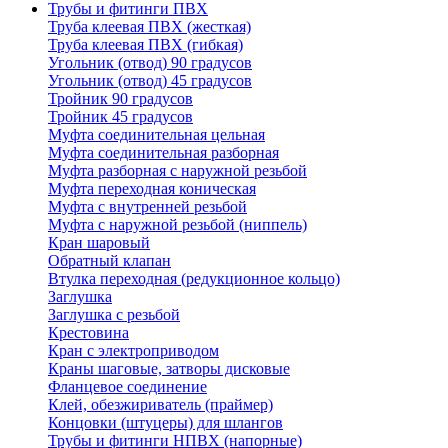
Трубы и фитинги ПВХ
Труба клеевая ПВХ (жесткая)
Труба клеевая ПВХ (гибкая)
Угольник (отвод) 90 градусов
Угольник (отвод) 45 градусов
Тройник 90 градусов
Тройник 45 градусов
Муфта соединительная цельная
Муфта соединительная разборная
Муфта разборная с наружной резьбой
Муфта переходная коническая
Муфта с внутренней резьбой
Муфта с наружной резьбой (ниппель)
Кран шаровый
Обратный клапан
Втулка переходная (редукционное кольцо)
Заглушка
Заглушка с резьбой
Крестовина
Кран с электроприводом
Краны шаговые, затворы дисковые
Фланцевое соединение
Клей, обезжириватель (праймер)
Концовки (штуцеры) для шлангов
Трубы и фитинги НПВХ (напорные)