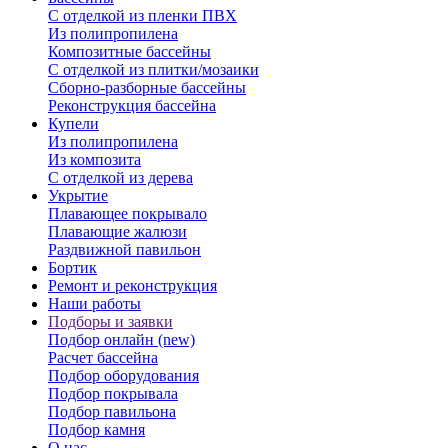
С отделкой из пленки ПВХ
Из полипропилена
Композитные бассейны
С отделкой из плитки/мозаики
Сборно-разборные бассейны
Реконструкция бассейна
Купели
Из полипропилена
Из композита
С отделкой из дерева
Укрытие
Плавающее покрывало
Плавающие жалюзи
Раздвижной павильон
Бортик
Ремонт и реконструкция
Наши работы
Подборы и заявки
Подбор онлайн (new)
Расчет бассейна
Подбор оборудования
Подбор покрывала
Подбор павильона
Подбор камня
О нас