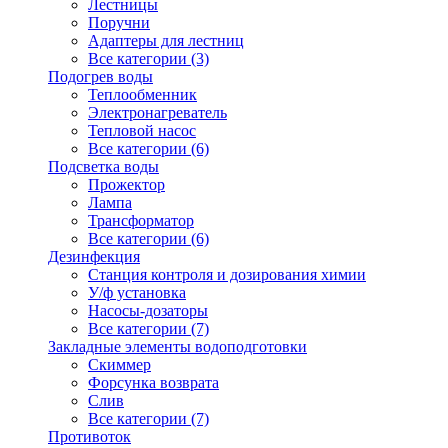
Лестницы
Поручни
Адаптеры для лестниц
Все категории (3)
Подогрев воды
Теплообменник
Электронагреватель
Тепловой насос
Все категории (6)
Подсветка воды
Прожектор
Лампа
Трансформатор
Все категории (6)
Дезинфекция
Станция контроля и дозирования химии
У/ф установка
Насосы-дозаторы
Все категории (7)
Закладные элементы водоподготовки
Скиммер
Форсунка возврата
Слив
Все категории (7)
Противоток