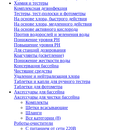
Химия и тестеры
Комплексная дезинфекция
Тестеры, тест-полоски и фотометры
На основе хлора, быстрого действия
На основе хлора, медленного действия
На основе активного кислорода
Против водорослей и зеленения воды
Понижение уровня РН
Повышение уровня РН
Для станций дозирования
Коагулянты (осветление)
Понижение жесткости воды
Консервация бассейна
Чистящие средства
Удаление и нейтрализация хлора
Таблетки и капли для ручного тестера
Таблетки для фотометра
Аксессуары для бассейна
Аксессуары для чистки бассейна
Комплекты
Щетки всасывающие
Шланги
Все категории (8)
Роботы-очистители
С питанием от сети 220В