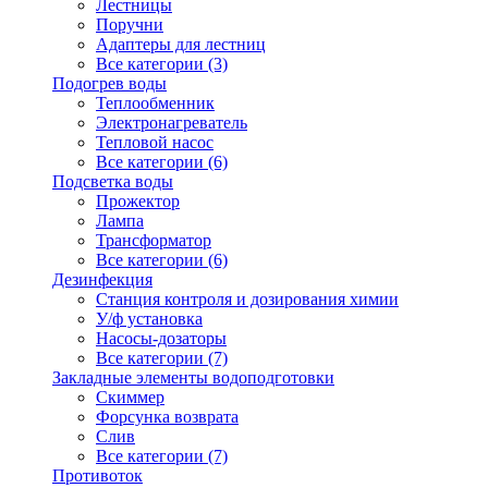
Лестницы
Поручни
Адаптеры для лестниц
Все категории (3)
Подогрев воды
Теплообменник
Электронагреватель
Тепловой насос
Все категории (6)
Подсветка воды
Прожектор
Лампа
Трансформатор
Все категории (6)
Дезинфекция
Станция контроля и дозирования химии
У/ф установка
Насосы-дозаторы
Все категории (7)
Закладные элементы водоподготовки
Скиммер
Форсунка возврата
Слив
Все категории (7)
Противоток