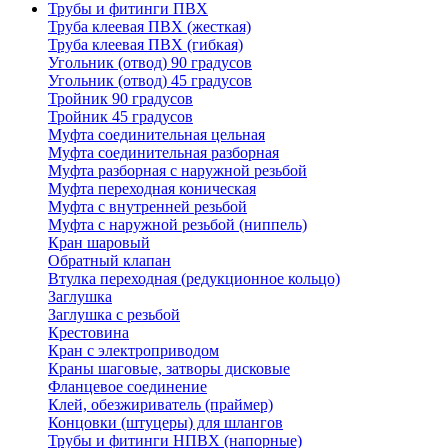
Трубы и фитинги ПВХ
Труба клеевая ПВХ (жесткая)
Труба клеевая ПВХ (гибкая)
Угольник (отвод) 90 градусов
Угольник (отвод) 45 градусов
Тройник 90 градусов
Тройник 45 градусов
Муфта соединительная цельная
Муфта соединительная разборная
Муфта разборная с наружной резьбой
Муфта переходная коническая
Муфта с внутренней резьбой
Муфта с наружной резьбой (ниппель)
Кран шаровый
Обратный клапан
Втулка переходная (редукционное кольцо)
Заглушка
Заглушка с резьбой
Крестовина
Кран с электроприводом
Краны шаговые, затворы дисковые
Фланцевое соединение
Клей, обезжириватель (праймер)
Концовки (штуцеры) для шлангов
Трубы и фитинги НПВХ (напорные)