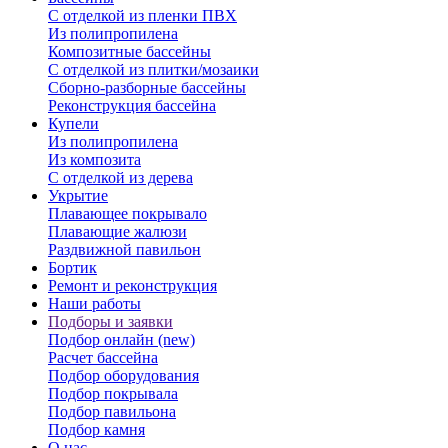
С отделкой из пленки ПВХ
Из полипропилена
Композитные бассейны
С отделкой из плитки/мозаики
Сборно-разборные бассейны
Реконструкция бассейна
Купели
Из полипропилена
Из композита
С отделкой из дерева
Укрытие
Плавающее покрывало
Плавающие жалюзи
Раздвижной павильон
Бортик
Ремонт и реконструкция
Наши работы
Подборы и заявки
Подбор онлайн (new)
Расчет бассейна
Подбор оборудования
Подбор покрывала
Подбор павильона
Подбор камня
О нас