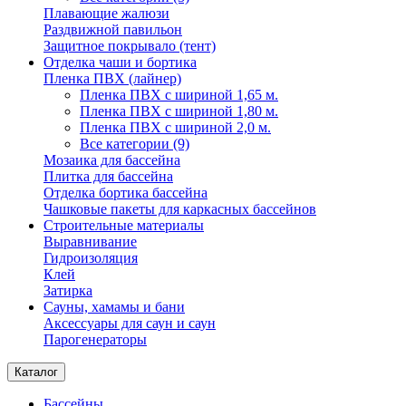
Плавающие жалюзи
Раздвижной павильон
Защитное покрывало (тент)
Отделка чаши и бортика
Пленка ПВХ (лайнер)
Пленка ПВХ с шириной 1,65 м.
Пленка ПВХ с шириной 1,80 м.
Пленка ПВХ с шириной 2,0 м.
Все категории (9)
Мозаика для бассейна
Плитка для бассейна
Отделка бортика бассейна
Чашковые пакеты для каркасных бассейнов
Строительные материалы
Выравнивание
Гидроизоляция
Клей
Затирка
Сауны, хамамы и бани
Аксессуары для саун и саун
Парогенераторы
Каталог
Бассейны