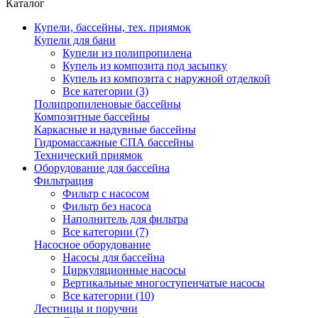
Каталог
Купели, бассейны, тех. приямок
Купели для бани
Купели из полипропилена
Купель из композита под засыпку
Купель из композита с наружной отделкой
Все категории (3)
Полипропиленовые бассейны
Композитные бассейны
Каркасные и надувные бассейны
Гидромассажные СПА бассейны
Технический приямок
Оборудование для бассейна
Фильтрация
Фильтр с насосом
Фильтр без насоса
Наполнитель для фильтра
Все категории (7)
Насосное оборудование
Насосы для бассейна
Циркуляционные насосы
Вертикальные многоступенчатые насосы
Все категории (10)
Лестницы и поручни