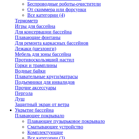
Беспроводные роботы-очистители
От скиммера или форсунки
Все категории (4)
Термометр
Игры для бассейна
Для консервации бассейна
Плавающие фонтаны
Для ремонта каркасных бассейнов
Лежаки (шезлонги)
Мебель для зоны бассейна
Противоскользящий настил
Горки и трамплины
Водные байки
Плавательные круги/матрасы
Подъемники для инвалидов
Прочие аксессуары
Пергола
Душ
Защитный экран от ветра
Укрытие бассейна
Плавающее покрывало
Плавающее пузырьковое покрывало
Сматывающее устройство
Комплектующие
Все категории (3)