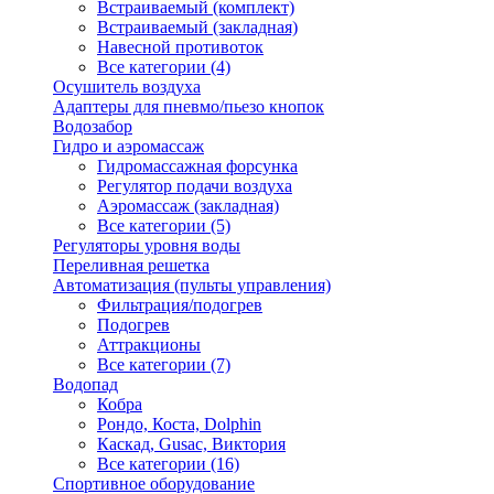
Встраиваемый (комплект)
Встраиваемый (закладная)
Навесной противоток
Все категории (4)
Осушитель воздуха
Адаптеры для пневмо/пьезо кнопок
Водозабор
Гидро и аэромассаж
Гидромассажная форсунка
Регулятор подачи воздуха
Аэромассаж (закладная)
Все категории (5)
Регуляторы уровня воды
Переливная решетка
Автоматизация (пульты управления)
Фильтрация/подогрев
Подогрев
Аттракционы
Все категории (7)
Водопад
Кобра
Рондо, Коста, Dolphin
Каскад, Gusac, Виктория
Все категории (16)
Спортивное оборудование