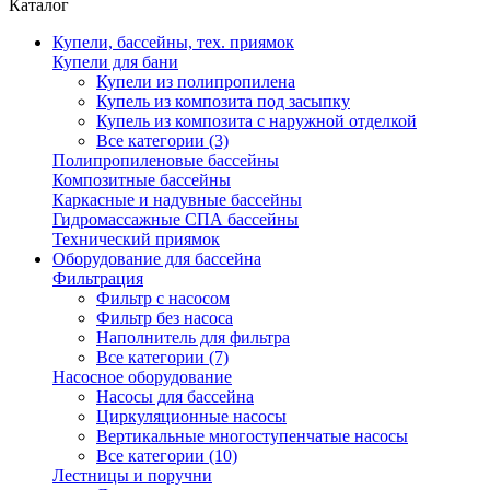
Каталог
Купели, бассейны, тех. приямок
Купели для бани
Купели из полипропилена
Купель из композита под засыпку
Купель из композита с наружной отделкой
Все категории (3)
Полипропиленовые бассейны
Композитные бассейны
Каркасные и надувные бассейны
Гидромассажные СПА бассейны
Технический приямок
Оборудование для бассейна
Фильтрация
Фильтр с насосом
Фильтр без насоса
Наполнитель для фильтра
Все категории (7)
Насосное оборудование
Насосы для бассейна
Циркуляционные насосы
Вертикальные многоступенчатые насосы
Все категории (10)
Лестницы и поручни