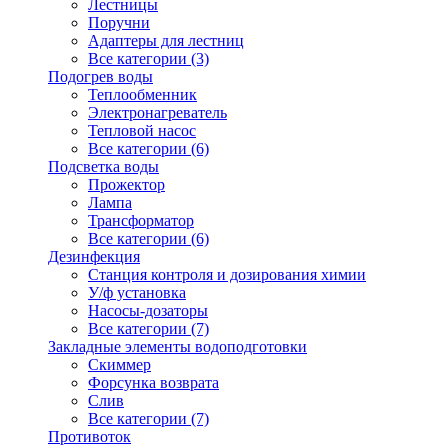
Лестницы
Поручни
Адаптеры для лестниц
Все категории (3)
Подогрев воды
Теплообменник
Электронагреватель
Тепловой насос
Все категории (6)
Подсветка воды
Прожектор
Лампа
Трансформатор
Все категории (6)
Дезинфекция
Станция контроля и дозирования химии
У/ф установка
Насосы-дозаторы
Все категории (7)
Закладные элементы водоподготовки
Скиммер
Форсунка возврата
Слив
Все категории (7)
Противоток