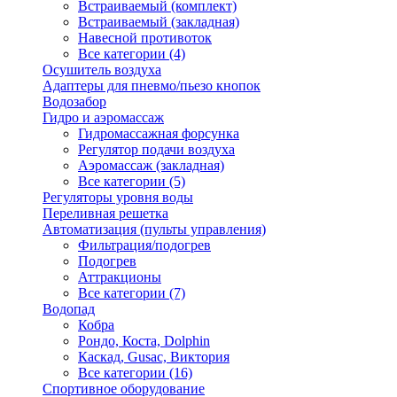
Встраиваемый (комплект)
Встраиваемый (закладная)
Навесной противоток
Все категории (4)
Осушитель воздуха
Адаптеры для пневмо/пьезо кнопок
Водозабор
Гидро и аэромассаж
Гидромассажная форсунка
Регулятор подачи воздуха
Аэромассаж (закладная)
Все категории (5)
Регуляторы уровня воды
Переливная решетка
Автоматизация (пульты управления)
Фильтрация/подогрев
Подогрев
Аттракционы
Все категории (7)
Водопад
Кобра
Рондо, Коста, Dolphin
Каскад, Gusac, Виктория
Все категории (16)
Спортивное оборудование