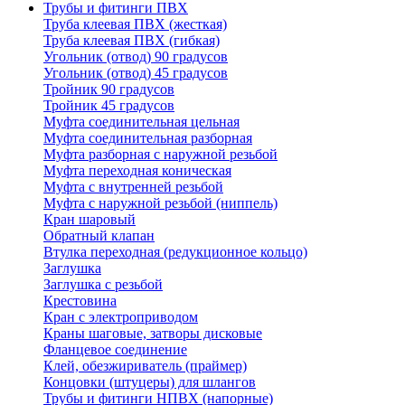
Трубы и фитинги ПВХ
Труба клеевая ПВХ (жесткая)
Труба клеевая ПВХ (гибкая)
Угольник (отвод) 90 градусов
Угольник (отвод) 45 градусов
Тройник 90 градусов
Тройник 45 градусов
Муфта соединительная цельная
Муфта соединительная разборная
Муфта разборная с наружной резьбой
Муфта переходная коническая
Муфта с внутренней резьбой
Муфта с наружной резьбой (ниппель)
Кран шаровый
Обратный клапан
Втулка переходная (редукционное кольцо)
Заглушка
Заглушка с резьбой
Крестовина
Кран с электроприводом
Краны шаговые, затворы дисковые
Фланцевое соединение
Клей, обезжириватель (праймер)
Концовки (штуцеры) для шлангов
Трубы и фитинги НПВХ (напорные)