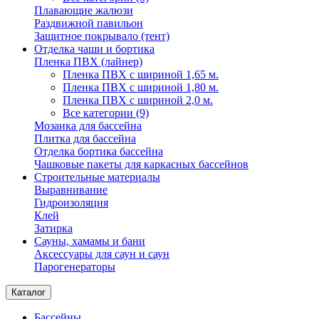
Плавающие жалюзи
Раздвижной павильон
Защитное покрывало (тент)
Отделка чаши и бортика
Пленка ПВХ (лайнер)
Пленка ПВХ с шириной 1,65 м.
Пленка ПВХ с шириной 1,80 м.
Пленка ПВХ с шириной 2,0 м.
Все категории (9)
Мозаика для бассейна
Плитка для бассейна
Отделка бортика бассейна
Чашковые пакеты для каркасных бассейнов
Строительные материалы
Выравнивание
Гидроизоляция
Клей
Затирка
Сауны, хамамы и бани
Аксессуары для саун и саун
Парогенераторы
Каталог
Бассейны