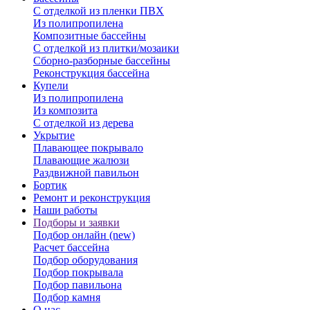
С отделкой из пленки ПВХ
Из полипропилена
Композитные бассейны
С отделкой из плитки/мозаики
Сборно-разборные бассейны
Реконструкция бассейна
Купели
Из полипропилена
Из композита
С отделкой из дерева
Укрытие
Плавающее покрывало
Плавающие жалюзи
Раздвижной павильон
Бортик
Ремонт и реконструкция
Наши работы
Подборы и заявки
Подбор онлайн (new)
Расчет бассейна
Подбор оборудования
Подбор покрывала
Подбор павильона
Подбор камня
О нас