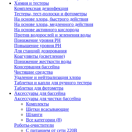
Химия и тестеры
Комплексная дезинфекция
Тестеры, тест-полоски и фотометры
На основе хлора, быстрого действия
На основе хлора, медленного действия
На основе активного кислорода
Против водорослей и зеленения воды
Понижение уровня РН
Повышение уровня РН
Для станций дозирования
Коагулянты (осветление)
Понижение жесткости воды
Консервация бассейна
Чистящие средства
Удаление и нейтрализация хлора
Таблетки и капли для ручного тестера
Таблетки для фотометра
Аксессуары для бассейна
Аксессуары для чистки бассейна
Комплекты
Щетки всасывающие
Шланги
Все категории (8)
Роботы-очистители
С питанием от сети 220В