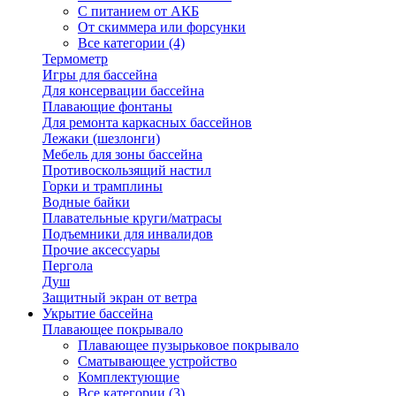
С питанием от АКБ
От скиммера или форсунки
Все категории (4)
Термометр
Игры для бассейна
Для консервации бассейна
Плавающие фонтаны
Для ремонта каркасных бассейнов
Лежаки (шезлонги)
Мебель для зоны бассейна
Противоскользящий настил
Горки и трамплины
Водные байки
Плавательные круги/матрасы
Подъемники для инвалидов
Прочие аксессуары
Пергола
Душ
Защитный экран от ветра
Укрытие бассейна
Плавающее покрывало
Плавающее пузырьковое покрывало
Сматывающее устройство
Комплектующие
Все категории (3)