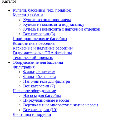
Каталог
Купели, бассейны, тех. приямок
Купели для бани
Купели из полипропилена
Купель из композита под засыпку
Купель из композита с наружной отделкой
Все категории (3)
Полипропиленовые бассейны
Композитные бассейны
Каркасные и надувные бассейны
Гидромассажные СПА бассейны
Технический приямок
Оборудование для бассейна
Фильтрация
Фильтр с насосом
Фильтр без насоса
Наполнитель для фильтра
Все категории (7)
Насосное оборудование
Насосы для бассейна
Циркуляционные насосы
Вертикальные многоступенчатые насосы
Все категории (10)
Лестницы и поручни