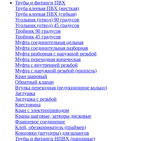
Трубы и фитинги ПВХ
Труба клеевая ПВХ (жесткая)
Труба клеевая ПВХ (гибкая)
Угольник (отвод) 90 градусов
Угольник (отвод) 45 градусов
Тройник 90 градусов
Тройник 45 градусов
Муфта соединительная цельная
Муфта соединительная разборная
Муфта разборная с наружной резьбой
Муфта переходная коническая
Муфта с внутренней резьбой
Муфта с наружной резьбой (ниппель)
Кран шаровый
Обратный клапан
Втулка переходная (редукционное кольцо)
Заглушка
Заглушка с резьбой
Крестовина
Кран с электроприводом
Краны шаговые, затворы дисковые
Фланцевое соединение
Клей, обезжириватель (праймер)
Концовки (штуцеры) для шлангов
Трубы и фитинги НПВХ (напорные)