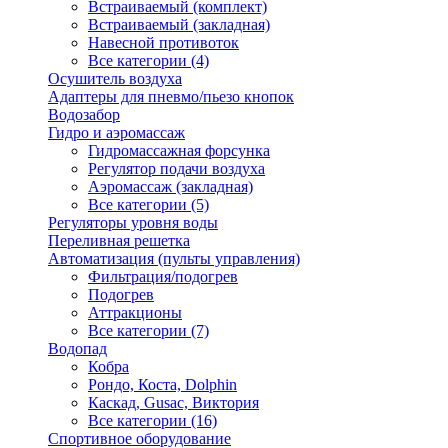
Встраиваемый (комплект)
Встраиваемый (закладная)
Навесной противоток
Все категории (4)
Осушитель воздуха
Адаптеры для пневмо/пьезо кнопок
Водозабор
Гидро и аэромассаж
Гидромассажная форсунка
Регулятор подачи воздуха
Аэромассаж (закладная)
Все категории (5)
Регуляторы уровня воды
Переливная решетка
Автоматизация (пульты управления)
Фильтрация/подогрев
Подогрев
Аттракционы
Все категории (7)
Водопад
Кобра
Рондо, Коста, Dolphin
Каскад, Gusac, Виктория
Все категории (16)
Спортивное оборудование