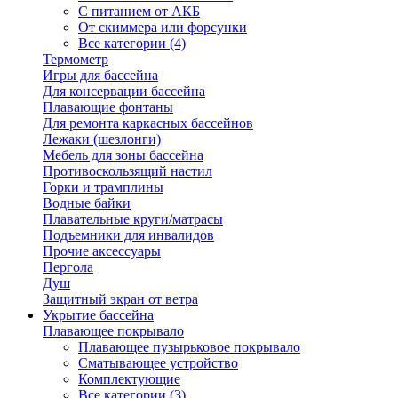
С питанием от АКБ
От скиммера или форсунки
Все категории (4)
Термометр
Игры для бассейна
Для консервации бассейна
Плавающие фонтаны
Для ремонта каркасных бассейнов
Лежаки (шезлонги)
Мебель для зоны бассейна
Противоскользящий настил
Горки и трамплины
Водные байки
Плавательные круги/матрасы
Подъемники для инвалидов
Прочие аксессуары
Пергола
Душ
Защитный экран от ветра
Укрытие бассейна
Плавающее покрывало
Плавающее пузырьковое покрывало
Сматывающее устройство
Комплектующие
Все категории (3)