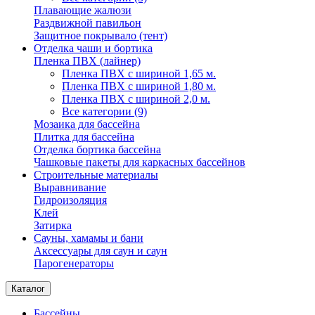
Плавающие жалюзи
Раздвижной павильон
Защитное покрывало (тент)
Отделка чаши и бортика
Пленка ПВХ (лайнер)
Пленка ПВХ с шириной 1,65 м.
Пленка ПВХ с шириной 1,80 м.
Пленка ПВХ с шириной 2,0 м.
Все категории (9)
Мозаика для бассейна
Плитка для бассейна
Отделка бортика бассейна
Чашковые пакеты для каркасных бассейнов
Строительные материалы
Выравнивание
Гидроизоляция
Клей
Затирка
Сауны, хамамы и бани
Аксессуары для саун и саун
Парогенераторы
Каталог
Бассейны