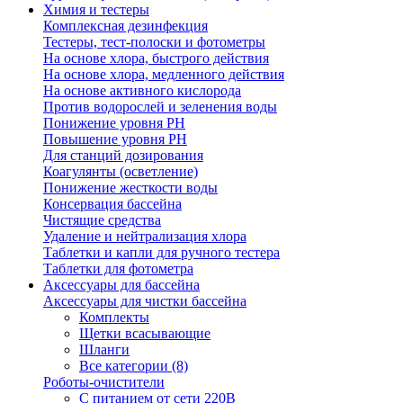
Химия и тестеры
Комплексная дезинфекция
Тестеры, тест-полоски и фотометры
На основе хлора, быстрого действия
На основе хлора, медленного действия
На основе активного кислорода
Против водорослей и зеленения воды
Понижение уровня РН
Повышение уровня РН
Для станций дозирования
Коагулянты (осветление)
Понижение жесткости воды
Консервация бассейна
Чистящие средства
Удаление и нейтрализация хлора
Таблетки и капли для ручного тестера
Таблетки для фотометра
Аксессуары для бассейна
Аксессуары для чистки бассейна
Комплекты
Щетки всасывающие
Шланги
Все категории (8)
Роботы-очистители
С питанием от сети 220В