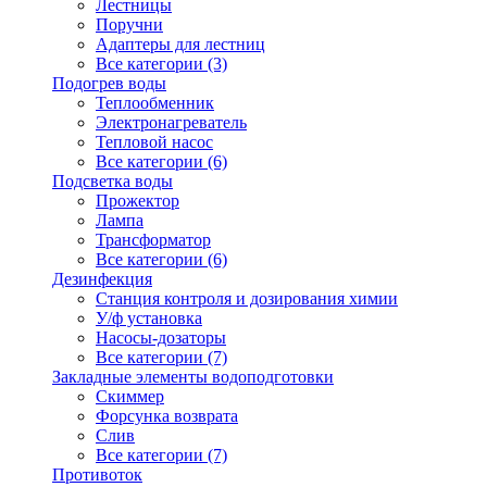
Лестницы
Поручни
Адаптеры для лестниц
Все категории (3)
Подогрев воды
Теплообменник
Электронагреватель
Тепловой насос
Все категории (6)
Подсветка воды
Прожектор
Лампа
Трансформатор
Все категории (6)
Дезинфекция
Станция контроля и дозирования химии
У/ф установка
Насосы-дозаторы
Все категории (7)
Закладные элементы водоподготовки
Скиммер
Форсунка возврата
Слив
Все категории (7)
Противоток