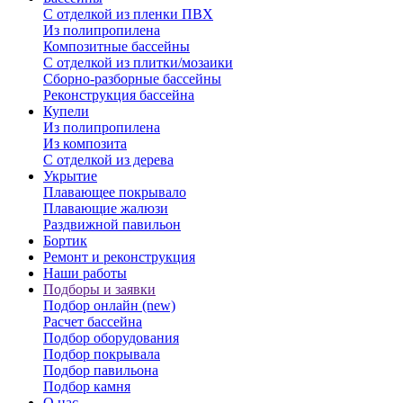
С отделкой из пленки ПВХ
Из полипропилена
Композитные бассейны
С отделкой из плитки/мозаики
Сборно-разборные бассейны
Реконструкция бассейна
Купели
Из полипропилена
Из композита
С отделкой из дерева
Укрытие
Плавающее покрывало
Плавающие жалюзи
Раздвижной павильон
Бортик
Ремонт и реконструкция
Наши работы
Подборы и заявки
Подбор онлайн (new)
Расчет бассейна
Подбор оборудования
Подбор покрывала
Подбор павильона
Подбор камня
О нас