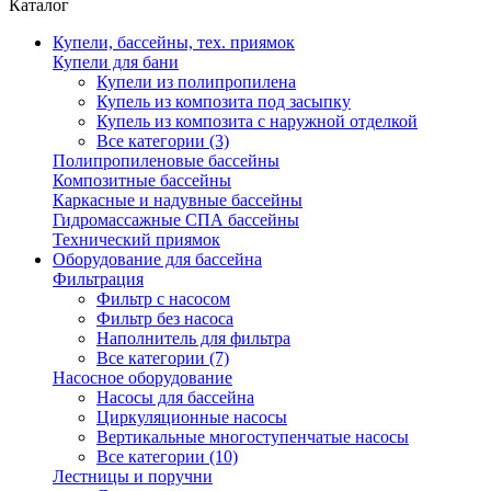
Каталог
Купели, бассейны, тех. приямок
Купели для бани
Купели из полипропилена
Купель из композита под засыпку
Купель из композита с наружной отделкой
Все категории (3)
Полипропиленовые бассейны
Композитные бассейны
Каркасные и надувные бассейны
Гидромассажные СПА бассейны
Технический приямок
Оборудование для бассейна
Фильтрация
Фильтр с насосом
Фильтр без насоса
Наполнитель для фильтра
Все категории (7)
Насосное оборудование
Насосы для бассейна
Циркуляционные насосы
Вертикальные многоступенчатые насосы
Все категории (10)
Лестницы и поручни