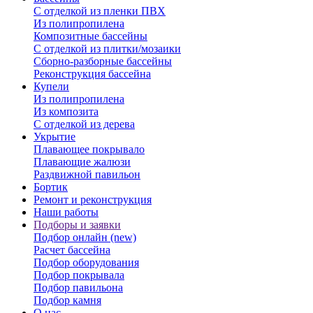
С отделкой из пленки ПВХ
Из полипропилена
Композитные бассейны
С отделкой из плитки/мозаики
Сборно-разборные бассейны
Реконструкция бассейна
Купели
Из полипропилена
Из композита
С отделкой из дерева
Укрытие
Плавающее покрывало
Плавающие жалюзи
Раздвижной павильон
Бортик
Ремонт и реконструкция
Наши работы
Подборы и заявки
Подбор онлайн (new)
Расчет бассейна
Подбор оборудования
Подбор покрывала
Подбор павильона
Подбор камня
О нас