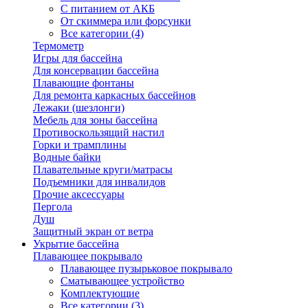
С питанием от АКБ
От скиммера или форсунки
Все категории (4)
Термометр
Игры для бассейна
Для консервации бассейна
Плавающие фонтаны
Для ремонта каркасных бассейнов
Лежаки (шезлонги)
Мебель для зоны бассейна
Противоскользящий настил
Горки и трамплины
Водные байки
Плавательные круги/матрасы
Подъемники для инвалидов
Прочие аксессуары
Пергола
Душ
Защитный экран от ветра
Укрытие бассейна
Плавающее покрывало
Плавающее пузырьковое покрывало
Сматывающее устройство
Комплектующие
Все категории (3)