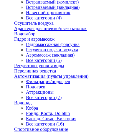
Встраиваемый (комплект)
Встраиваемый (закладная)
Навесной противоток
Все категории (4)
Осушитель воздуха
Адаптеры для пневмо/пьезо кнопок
Водозабор
Гидро и аэромассаж
Гидромассажная форсунка
Регулятор подачи воздуха
Аэромассаж (закладная)
Все категории (5)
Регуляторы уровня воды
Переливная решетка
Автоматизация (пульты управления)
Фильтрация/подогрев
Подогрев
Аттракционы
Все категории (7)
Водопад
Кобра
Рондо, Коста, Dolphin
Каскад, Gusac, Виктория
Все категории (16)
Спортивное оборудование