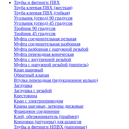
Трубы и фитинги ПВХ
Труба клеевая ПВХ (жесткая)
Труба клеевая ПВХ (гибкая)
Угольник (отвод) 90 градусов
Угольник (отвод) 45 градусов
Тройник 90 градусов
Тройник 45 градусов
Муфта соединительная цельная
Муфта соединительная разборная
Муфта разборная с наружной резьбой
Муфта переходная коническая
Муфта с внутренней резьбой
Муфта с наружной резьбой (ниппель)
Кран шаровый
Обратный клапан
Втулка переходная (редукционное кольцо)
Заглушка
Заглушка с резьбой
Крестовина
Кран с электроприводом
Краны шаговые, затворы дисковые
Фланцевое соединение
Клей, обезжириватель (праймер)
Концовки (штуцеры) для шлангов
Трубы и фитинги НПВХ (напорные)