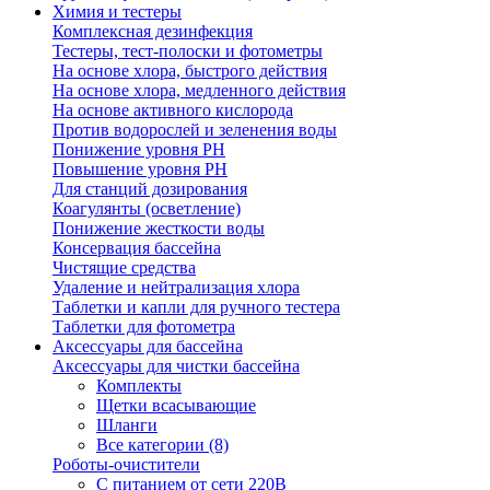
Химия и тестеры
Комплексная дезинфекция
Тестеры, тест-полоски и фотометры
На основе хлора, быстрого действия
На основе хлора, медленного действия
На основе активного кислорода
Против водорослей и зеленения воды
Понижение уровня РН
Повышение уровня РН
Для станций дозирования
Коагулянты (осветление)
Понижение жесткости воды
Консервация бассейна
Чистящие средства
Удаление и нейтрализация хлора
Таблетки и капли для ручного тестера
Таблетки для фотометра
Аксессуары для бассейна
Аксессуары для чистки бассейна
Комплекты
Щетки всасывающие
Шланги
Все категории (8)
Роботы-очистители
С питанием от сети 220В