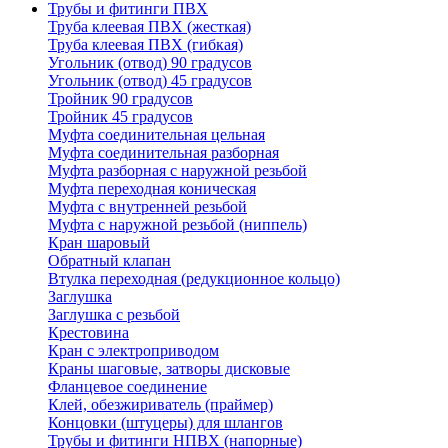
Трубы и фитинги ПВХ
Труба клеевая ПВХ (жесткая)
Труба клеевая ПВХ (гибкая)
Угольник (отвод) 90 градусов
Угольник (отвод) 45 градусов
Тройник 90 градусов
Тройник 45 градусов
Муфта соединительная цельная
Муфта соединительная разборная
Муфта разборная с наружной резьбой
Муфта переходная коническая
Муфта с внутренней резьбой
Муфта с наружной резьбой (ниппель)
Кран шаровый
Обратный клапан
Втулка переходная (редукционное кольцо)
Заглушка
Заглушка с резьбой
Крестовина
Кран с электроприводом
Краны шаговые, затворы дисковые
Фланцевое соединение
Клей, обезжириватель (праймер)
Концовки (штуцеры) для шлангов
Трубы и фитинги НПВХ (напорные)