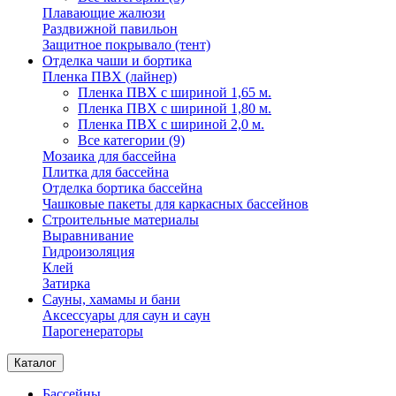
Плавающие жалюзи
Раздвижной павильон
Защитное покрывало (тент)
Отделка чаши и бортика
Пленка ПВХ (лайнер)
Пленка ПВХ с шириной 1,65 м.
Пленка ПВХ с шириной 1,80 м.
Пленка ПВХ с шириной 2,0 м.
Все категории (9)
Мозаика для бассейна
Плитка для бассейна
Отделка бортика бассейна
Чашковые пакеты для каркасных бассейнов
Строительные материалы
Выравнивание
Гидроизоляция
Клей
Затирка
Сауны, хамамы и бани
Аксессуары для саун и саун
Парогенераторы
Каталог
Бассейны