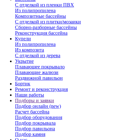
С отделкой из пленки ПВХ
Из полипропилена
Композитные бассейны
С отделкой из плитки/мозаики
Сборно-разборные бассейны
Реконструкция бассейна
Купели
Из полипропилена
Из композита
С отделкой из дерева
Укрытие
Плавающее покрывало
Плавающие жалюзи
Раздвижной павильон
Бортик
Ремонт и реконструкция
Наши работы
Подборы и заявки
Подбор онлайн (new)
Расчет бассейна
Подбор оборудования
Подбор покрывала
Подбор павильона
Подбор камня
О нас