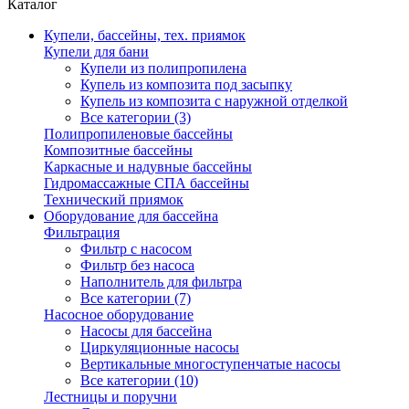
Каталог
Купели, бассейны, тех. приямок
Купели для бани
Купели из полипропилена
Купель из композита под засыпку
Купель из композита с наружной отделкой
Все категории (3)
Полипропиленовые бассейны
Композитные бассейны
Каркасные и надувные бассейны
Гидромассажные СПА бассейны
Технический приямок
Оборудование для бассейна
Фильтрация
Фильтр с насосом
Фильтр без насоса
Наполнитель для фильтра
Все категории (7)
Насосное оборудование
Насосы для бассейна
Циркуляционные насосы
Вертикальные многоступенчатые насосы
Все категории (10)
Лестницы и поручни