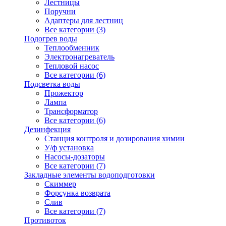
Лестницы
Поручни
Адаптеры для лестниц
Все категории (3)
Подогрев воды
Теплообменник
Электронагреватель
Тепловой насос
Все категории (6)
Подсветка воды
Прожектор
Лампа
Трансформатор
Все категории (6)
Дезинфекция
Станция контроля и дозирования химии
У/ф установка
Насосы-дозаторы
Все категории (7)
Закладные элементы водоподготовки
Скиммер
Форсунка возврата
Слив
Все категории (7)
Противоток