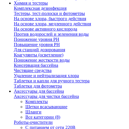
Химия и тестеры
Комплексная дезинфекция
Тестеры, тест-полоски и фотометры
На основе хлора, быстрого действия
На основе хлора, медленного действия
На основе активного кислорода
Против водорослей и зеленения воды
Понижение уровня РН
Повышение уровня РН
Для станций дозирования
Коагулянты (осветление)
Понижение жесткости воды
Консервация бассейна
Чистящие средства
Удаление и нейтрализация хлора
Таблетки и капли для ручного тестера
Таблетки для фотометра
Аксессуары для бассейна
Аксессуары для чистки бассейна
Комплекты
Щетки всасывающие
Шланги
Все категории (8)
Роботы-очистители
С питанием от сети 220В