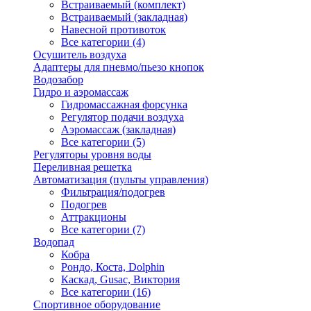
Встраиваемый (комплект)
Встраиваемый (закладная)
Навесной противоток
Все категории (4)
Осушитель воздуха
Адаптеры для пневмо/пьезо кнопок
Водозабор
Гидро и аэромассаж
Гидромассажная форсунка
Регулятор подачи воздуха
Аэромассаж (закладная)
Все категории (5)
Регуляторы уровня воды
Переливная решетка
Автоматизация (пульты управления)
Фильтрация/подогрев
Подогрев
Аттракционы
Все категории (7)
Водопад
Кобра
Рондо, Коста, Dolphin
Каскад, Gusac, Виктория
Все категории (16)
Спортивное оборудование