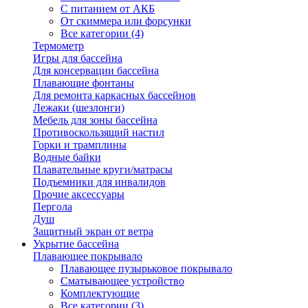
С питанием от АКБ
От скиммера или форсунки
Все категории (4)
Термометр
Игры для бассейна
Для консервации бассейна
Плавающие фонтаны
Для ремонта каркасных бассейнов
Лежаки (шезлонги)
Мебель для зоны бассейна
Противоскользящий настил
Горки и трамплины
Водные байки
Плавательные круги/матрасы
Подъемники для инвалидов
Прочие аксессуары
Пергола
Душ
Защитный экран от ветра
Укрытие бассейна
Плавающее покрывало
Плавающее пузырьковое покрывало
Сматывающее устройство
Комплектующие
Все категории (3)