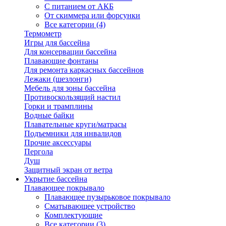
С питанием от АКБ
От скиммера или форсунки
Все категории (4)
Термометр
Игры для бассейна
Для консервации бассейна
Плавающие фонтаны
Для ремонта каркасных бассейнов
Лежаки (шезлонги)
Мебель для зоны бассейна
Противоскользящий настил
Горки и трамплины
Водные байки
Плавательные круги/матрасы
Подъемники для инвалидов
Прочие аксессуары
Пергола
Душ
Защитный экран от ветра
Укрытие бассейна
Плавающее покрывало
Плавающее пузырьковое покрывало
Сматывающее устройство
Комплектующие
Все категории (3)