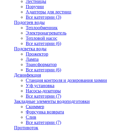
Лестницы
Поручни
Адаптеры для лестниц
Все категории (3)
Подогрев воды
Теплообменник
Электронагреватель
Тепловой насос
Все категории (6)
Подсветка воды
Прожектор
Лампа
Трансформатор
Все категории (6)
Дезинфекция
Станция контроля и дозирования химии
У/ф установка
Насосы-дозаторы
Все категории (7)
Закладные элементы водоподготовки
Скиммер
Форсунка возврата
Слив
Все категории (7)
Противоток