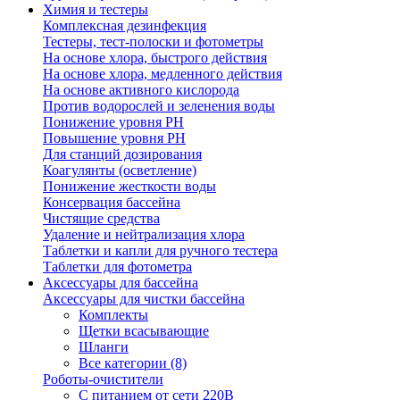
Химия и тестеры
Комплексная дезинфекция
Тестеры, тест-полоски и фотометры
На основе хлора, быстрого действия
На основе хлора, медленного действия
На основе активного кислорода
Против водорослей и зеленения воды
Понижение уровня РН
Повышение уровня РН
Для станций дозирования
Коагулянты (осветление)
Понижение жесткости воды
Консервация бассейна
Чистящие средства
Удаление и нейтрализация хлора
Таблетки и капли для ручного тестера
Таблетки для фотометра
Аксессуары для бассейна
Аксессуары для чистки бассейна
Комплекты
Щетки всасывающие
Шланги
Все категории (8)
Роботы-очистители
С питанием от сети 220В