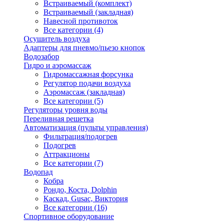
Встраиваемый (комплект)
Встраиваемый (закладная)
Навесной противоток
Все категории (4)
Осушитель воздуха
Адаптеры для пневмо/пьезо кнопок
Водозабор
Гидро и аэромассаж
Гидромассажная форсунка
Регулятор подачи воздуха
Аэромассаж (закладная)
Все категории (5)
Регуляторы уровня воды
Переливная решетка
Автоматизация (пульты управления)
Фильтрация/подогрев
Подогрев
Аттракционы
Все категории (7)
Водопад
Кобра
Рондо, Коста, Dolphin
Каскад, Gusac, Виктория
Все категории (16)
Спортивное оборудование