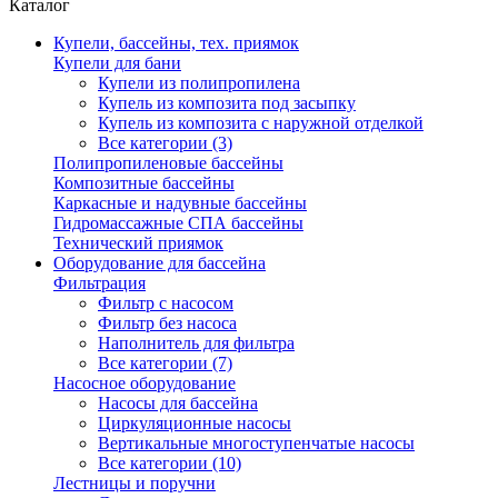
Каталог
Купели, бассейны, тех. приямок
Купели для бани
Купели из полипропилена
Купель из композита под засыпку
Купель из композита с наружной отделкой
Все категории (3)
Полипропиленовые бассейны
Композитные бассейны
Каркасные и надувные бассейны
Гидромассажные СПА бассейны
Технический приямок
Оборудование для бассейна
Фильтрация
Фильтр с насосом
Фильтр без насоса
Наполнитель для фильтра
Все категории (7)
Насосное оборудование
Насосы для бассейна
Циркуляционные насосы
Вертикальные многоступенчатые насосы
Все категории (10)
Лестницы и поручни