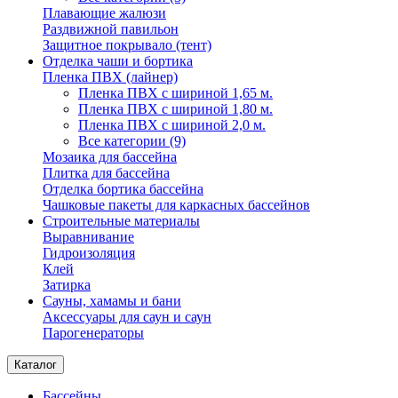
Плавающие жалюзи
Раздвижной павильон
Защитное покрывало (тент)
Отделка чаши и бортика
Пленка ПВХ (лайнер)
Пленка ПВХ с шириной 1,65 м.
Пленка ПВХ с шириной 1,80 м.
Пленка ПВХ с шириной 2,0 м.
Все категории (9)
Мозаика для бассейна
Плитка для бассейна
Отделка бортика бассейна
Чашковые пакеты для каркасных бассейнов
Строительные материалы
Выравнивание
Гидроизоляция
Клей
Затирка
Сауны, хамамы и бани
Аксессуары для саун и саун
Парогенераторы
Каталог
Бассейны