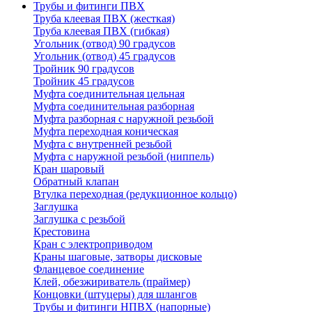
Трубы и фитинги ПВХ
Труба клеевая ПВХ (жесткая)
Труба клеевая ПВХ (гибкая)
Угольник (отвод) 90 градусов
Угольник (отвод) 45 градусов
Тройник 90 градусов
Тройник 45 градусов
Муфта соединительная цельная
Муфта соединительная разборная
Муфта разборная с наружной резьбой
Муфта переходная коническая
Муфта с внутренней резьбой
Муфта с наружной резьбой (ниппель)
Кран шаровый
Обратный клапан
Втулка переходная (редукционное кольцо)
Заглушка
Заглушка с резьбой
Крестовина
Кран с электроприводом
Краны шаговые, затворы дисковые
Фланцевое соединение
Клей, обезжириватель (праймер)
Концовки (штуцеры) для шлангов
Трубы и фитинги НПВХ (напорные)