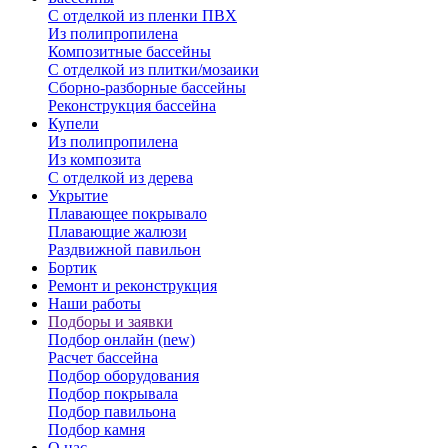
С отделкой из пленки ПВХ
Из полипропилена
Композитные бассейны
С отделкой из плитки/мозаики
Сборно-разборные бассейны
Реконструкция бассейна
Купели
Из полипропилена
Из композита
С отделкой из дерева
Укрытие
Плавающее покрывало
Плавающие жалюзи
Раздвижной павильон
Бортик
Ремонт и реконструкция
Наши работы
Подборы и заявки
Подбор онлайн (new)
Расчет бассейна
Подбор оборудования
Подбор покрывала
Подбор павильона
Подбор камня
О нас