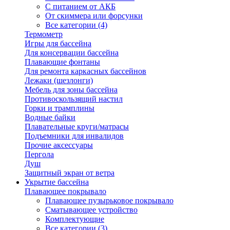
С питанием от АКБ
От скиммера или форсунки
Все категории (4)
Термометр
Игры для бассейна
Для консервации бассейна
Плавающие фонтаны
Для ремонта каркасных бассейнов
Лежаки (шезлонги)
Мебель для зоны бассейна
Противоскользящий настил
Горки и трамплины
Водные байки
Плавательные круги/матрасы
Подъемники для инвалидов
Прочие аксессуары
Пергола
Душ
Защитный экран от ветра
Укрытие бассейна
Плавающее покрывало
Плавающее пузырьковое покрывало
Сматывающее устройство
Комплектующие
Все категории (3)