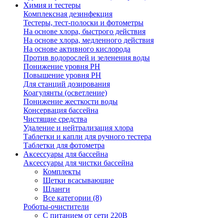
Химия и тестеры
Комплексная дезинфекция
Тестеры, тест-полоски и фотометры
На основе хлора, быстрого действия
На основе хлора, медленного действия
На основе активного кислорода
Против водорослей и зеленения воды
Понижение уровня РН
Повышение уровня РН
Для станций дозирования
Коагулянты (осветление)
Понижение жесткости воды
Консервация бассейна
Чистящие средства
Удаление и нейтрализация хлора
Таблетки и капли для ручного тестера
Таблетки для фотометра
Аксессуары для бассейна
Аксессуары для чистки бассейна
Комплекты
Щетки всасывающие
Шланги
Все категории (8)
Роботы-очистители
С питанием от сети 220В