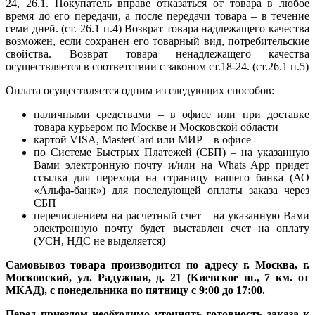
24, 26.1. Покупатель вправе отказаться от товара в любое
время до его передачи, а после передачи товара – в течение
семи дней. (ст. 26.1 п.4) Возврат товара надлежащего качества
возможен, если сохранен его товарный вид, потребительские
свойства. Возврат товара ненадлежащего качества
осуществляется в соответствии с законом ст.18-24. (ст.26.1 п.5)
Оплата осуществляется одним из следующих способов:
наличными средствами – в офисе или при доставке
товара курьером по Москве и Московской области
картой VISA, MasterCard или МИР – в офисе
по Системе Быстрых Платежей (СБП) – на указанную
Вами электронную почту и/или на Whats App придет
ссылка для перехода на страницу нашего банка (АО
«Альфа-банк») для последующей оплаты заказа через
СБП
перечислением на расчетный счет – на указанную Вами
электронную почту будет выставлен счет на оплату
(УСН, НДС не выделяется)
Самовывоз товара производится по адресу г. Москва, г.
Московский, ул. Радужная, д. 21 (Киевское ш., 7 км. от
МКАД), с понедельника по пятницу с 9:00 до 17:00.
Перед приездом необходимо уточнять готовность заказа к