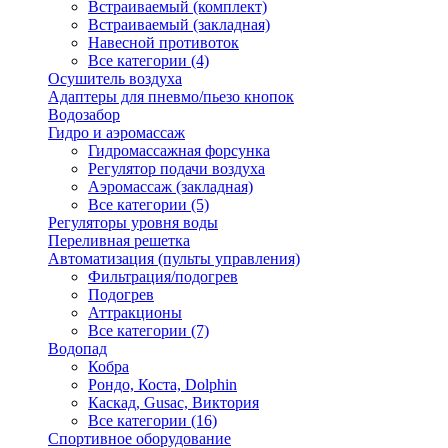
Встраиваемый (комплект)
Встраиваемый (закладная)
Навесной противоток
Все категории (4)
Осушитель воздуха
Адаптеры для пневмо/пьезо кнопок
Водозабор
Гидро и аэромассаж
Гидромассажная форсунка
Регулятор подачи воздуха
Аэромассаж (закладная)
Все категории (5)
Регуляторы уровня воды
Переливная решетка
Автоматизация (пульты управления)
Фильтрация/подогрев
Подогрев
Аттракционы
Все категории (7)
Водопад
Кобра
Рондо, Коста, Dolphin
Каскад, Gusac, Виктория
Все категории (16)
Спортивное оборудование