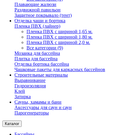
Плавающие жалюзи
Раздвижной павильон
Защитное покрывало (тент)
Отделка чаши и бортика
Пленка ПВХ (лайнер)
Пленка ПВХ с шириной 1,65 м.
Пленка ПВХ с шириной 1,80 м.
Пленка ПВХ с шириной 2,0 м.
Все категории (9)
Мозаика для бассейна
Плитка для бассейна
Отделка бортика бассейна
Чашковые пакеты для каркасных бассейнов
Строительные материалы
Выравнивание
Гидроизоляция
Клей
Затирка
Сауны, хамамы и бани
Аксессуары для саун и саун
Парогенераторы
Каталог
Бассейны