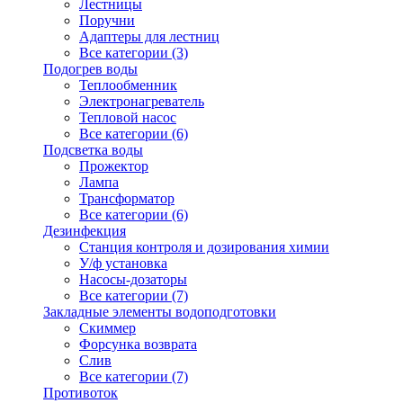
Лестницы
Поручни
Адаптеры для лестниц
Все категории (3)
Подогрев воды
Теплообменник
Электронагреватель
Тепловой насос
Все категории (6)
Подсветка воды
Прожектор
Лампа
Трансформатор
Все категории (6)
Дезинфекция
Станция контроля и дозирования химии
У/ф установка
Насосы-дозаторы
Все категории (7)
Закладные элементы водоподготовки
Скиммер
Форсунка возврата
Слив
Все категории (7)
Противоток