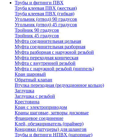
Трубы и фитинги ПВХ
Труба клеевая ПВХ (жесткая)
Труба клеевая ПВХ (гибкая)
Угольник (отвод) 90 градусов
Угольник (отвод) 45 градусов
Тройник 90 градусов
Тройник 45 градусов
Муфта соединительная цельная
Муфта соединительная разборная
Муфта разборная с наружной резьбой
Муфта переходная коническая
Муфта с внутренней резьбой
Муфта с наружной резьбой (ниппель)
Кран шаровый
Обратный клапан
Втулка переходная (редукционное кольцо)
Заглушка
Заглушка с резьбой
Крестовина
Кран с электроприводом
Краны шаговые, затворы дисковые
Фланцевое соединение
Клей, обезжириватель (праймер)
Концовки (штуцеры) для шлангов
Трубы и фитинги НПВХ (напорные)