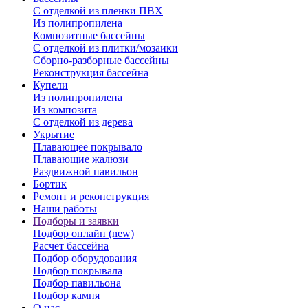
С отделкой из пленки ПВХ
Из полипропилена
Композитные бассейны
С отделкой из плитки/мозаики
Сборно-разборные бассейны
Реконструкция бассейна
Купели
Из полипропилена
Из композита
С отделкой из дерева
Укрытие
Плавающее покрывало
Плавающие жалюзи
Раздвижной павильон
Бортик
Ремонт и реконструкция
Наши работы
Подборы и заявки
Подбор онлайн (new)
Расчет бассейна
Подбор оборудования
Подбор покрывала
Подбор павильона
Подбор камня
О нас