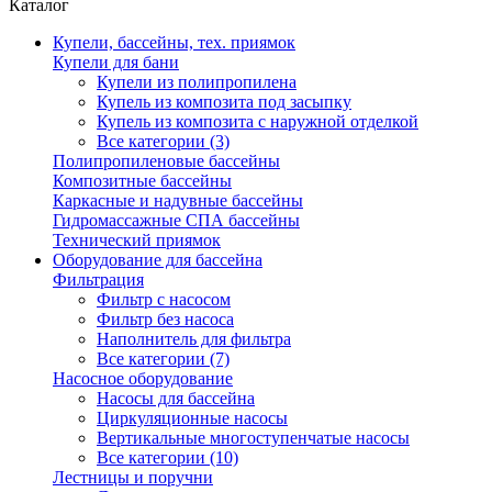
Каталог
Купели, бассейны, тех. приямок
Купели для бани
Купели из полипропилена
Купель из композита под засыпку
Купель из композита с наружной отделкой
Все категории (3)
Полипропиленовые бассейны
Композитные бассейны
Каркасные и надувные бассейны
Гидромассажные СПА бассейны
Технический приямок
Оборудование для бассейна
Фильтрация
Фильтр с насосом
Фильтр без насоса
Наполнитель для фильтра
Все категории (7)
Насосное оборудование
Насосы для бассейна
Циркуляционные насосы
Вертикальные многоступенчатые насосы
Все категории (10)
Лестницы и поручни