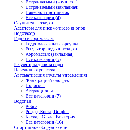
Встраиваемый (комплект)
Встраиваемый (закладная)
Навесной противоток
Все категории (4)
Осушитель воздуха
Адаптеры для пневмо/пьезо кнопок
Водозабор
Гидро и аэромассаж
Гидромассажная форсунка
Регулятор подачи воздуха
Аэромассаж (закладная)
Все категории (5)
Регуляторы уровня воды
Переливная решетка
Автоматизация (пульты управления)
Фильтрация/подогрев
Подогрев
Аттракционы
Все категории (7)
Водопад
Кобра
Рондо, Коста, Dolphin
Каскад, Gusac, Виктория
Все категории (16)
Спортивное оборудование