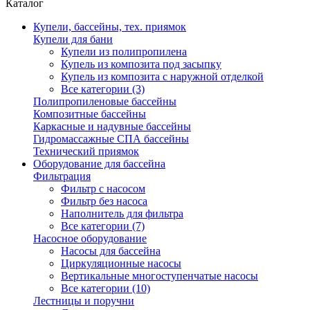
Каталог
Купели, бассейны, тех. приямок
Купели для бани
Купели из полипропилена
Купель из композита под засыпку
Купель из композита с наружной отделкой
Все категории (3)
Полипропиленовые бассейны
Композитные бассейны
Каркасные и надувные бассейны
Гидромассажные СПА бассейны
Технический приямок
Оборудование для бассейна
Фильтрация
Фильтр с насосом
Фильтр без насоса
Наполнитель для фильтра
Все категории (7)
Насосное оборудование
Насосы для бассейна
Циркуляционные насосы
Вертикальные многоступенчатые насосы
Все категории (10)
Лестницы и поручни