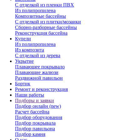
С отделкой из пленки ПВХ
Из полипропилена
Композитные бассейны
С отделкой из плитки/мозаики
Сборно-разборные бассейны
Реконструкция бассейна
Купели
Из полипропилена
Из композита
С отделкой из дерева
Укрытие
Плавающее покрывало
Плавающие жалюзи
Раздвижной павильон
Бортик
Ремонт и реконструкция
Наши работы
Подборы и заявки
Подбор онлайн (new)
Расчет бассейна
Подбор оборудования
Подбор покрывала
Подбор павильона
Подбор камня
О нас