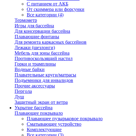
С питанием от АКБ
От скиммера или форсунки
Все категории (4)
Термометр
Игры для бассейна
Для консервации бассейна
Плавающие фонтаны
Для ремонта каркасных бассейнов
Лежаки (шезлонги)
Мебель для зоны бассейна
Противоскользящий настил
Горки и трамплины
Водные байки
Плавательные круги/матрасы
Подъемники для инвалидов
Прочие аксессуары
Пергола
Душ
Защитный экран от ветра
Укрытие бассейна
Плавающее покрывало
Плавающее пузырьковое покрывало
Сматывающее устройство
Комплектующие
Все категории (3)