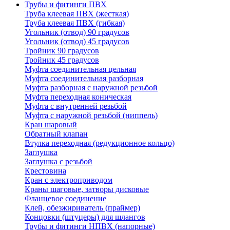
Трубы и фитинги ПВХ
Труба клеевая ПВХ (жесткая)
Труба клеевая ПВХ (гибкая)
Угольник (отвод) 90 градусов
Угольник (отвод) 45 градусов
Тройник 90 градусов
Тройник 45 градусов
Муфта соединительная цельная
Муфта соединительная разборная
Муфта разборная с наружной резьбой
Муфта переходная коническая
Муфта с внутренней резьбой
Муфта с наружной резьбой (ниппель)
Кран шаровый
Обратный клапан
Втулка переходная (редукционное кольцо)
Заглушка
Заглушка с резьбой
Крестовина
Кран с электроприводом
Краны шаговые, затворы дисковые
Фланцевое соединение
Клей, обезжириватель (праймер)
Концовки (штуцеры) для шлангов
Трубы и фитинги НПВХ (напорные)