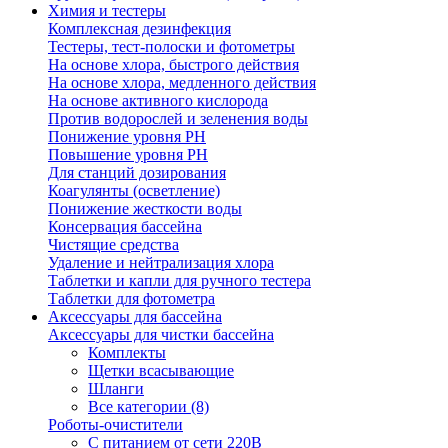
Химия и тестеры
Комплексная дезинфекция
Тестеры, тест-полоски и фотометры
На основе хлора, быстрого действия
На основе хлора, медленного действия
На основе активного кислорода
Против водорослей и зеленения воды
Понижение уровня РН
Повышение уровня РН
Для станций дозирования
Коагулянты (осветление)
Понижение жесткости воды
Консервация бассейна
Чистящие средства
Удаление и нейтрализация хлора
Таблетки и капли для ручного тестера
Таблетки для фотометра
Аксессуары для бассейна
Аксессуары для чистки бассейна
Комплекты
Щетки всасывающие
Шланги
Все категории (8)
Роботы-очистители
С питанием от сети 220В