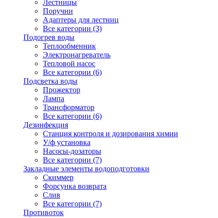
Лестницы
Поручни
Адаптеры для лестниц
Все категории (3)
Подогрев воды
Теплообменник
Электронагреватель
Тепловой насос
Все категории (6)
Подсветка воды
Прожектор
Лампа
Трансформатор
Все категории (6)
Дезинфекция
Станция контроля и дозирования химии
У/ф установка
Насосы-дозаторы
Все категории (7)
Закладные элементы водоподготовки
Скиммер
Форсунка возврата
Слив
Все категории (7)
Противоток