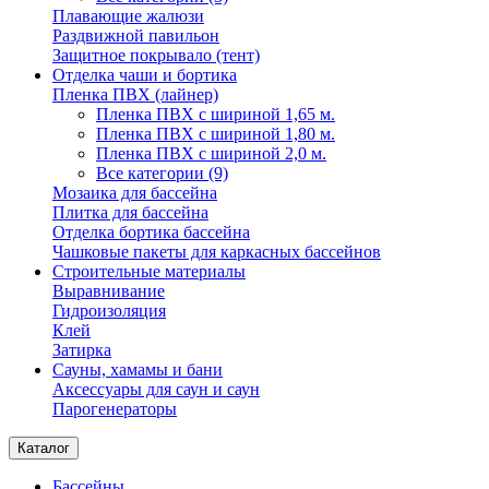
Плавающие жалюзи
Раздвижной павильон
Защитное покрывало (тент)
Отделка чаши и бортика
Пленка ПВХ (лайнер)
Пленка ПВХ с шириной 1,65 м.
Пленка ПВХ с шириной 1,80 м.
Пленка ПВХ с шириной 2,0 м.
Все категории (9)
Мозаика для бассейна
Плитка для бассейна
Отделка бортика бассейна
Чашковые пакеты для каркасных бассейнов
Строительные материалы
Выравнивание
Гидроизоляция
Клей
Затирка
Сауны, хамамы и бани
Аксессуары для саун и саун
Парогенераторы
Каталог
Бассейны