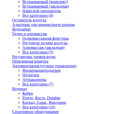
Встраиваемый (комплект)
Встраиваемый (закладная)
Навесной противоток
Все категории (4)
Осушитель воздуха
Адаптеры для пневмо/пьезо кнопок
Водозабор
Гидро и аэромассаж
Гидромассажная форсунка
Регулятор подачи воздуха
Аэромассаж (закладная)
Все категории (5)
Регуляторы уровня воды
Переливная решетка
Автоматизация (пульты управления)
Фильтрация/подогрев
Подогрев
Аттракционы
Все категории (7)
Водопад
Кобра
Рондо, Коста, Dolphin
Каскад, Gusac, Виктория
Все категории (16)
Спортивное оборудование