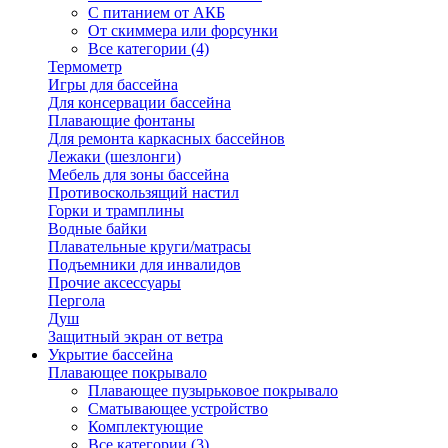
С питанием от АКБ
От скиммера или форсунки
Все категории (4)
Термометр
Игры для бассейна
Для консервации бассейна
Плавающие фонтаны
Для ремонта каркасных бассейнов
Лежаки (шезлонги)
Мебель для зоны бассейна
Противоскользящий настил
Горки и трамплины
Водные байки
Плавательные круги/матрасы
Подъемники для инвалидов
Прочие аксессуары
Пергола
Душ
Защитный экран от ветра
Укрытие бассейна
Плавающее покрывало
Плавающее пузырьковое покрывало
Сматывающее устройство
Комплектующие
Все категории (3)