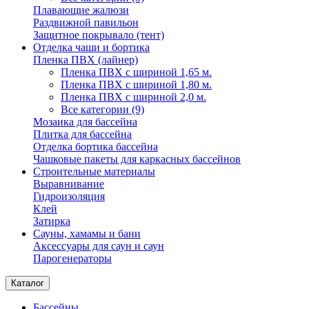
Плавающие жалюзи
Раздвижной павильон
Защитное покрывало (тент)
Отделка чаши и бортика
Пленка ПВХ (лайнер)
Пленка ПВХ с шириной 1,65 м.
Пленка ПВХ с шириной 1,80 м.
Пленка ПВХ с шириной 2,0 м.
Все категории (9)
Мозаика для бассейна
Плитка для бассейна
Отделка бортика бассейна
Чашковые пакеты для каркасных бассейнов
Строительные материалы
Выравнивание
Гидроизоляция
Клей
Затирка
Сауны, хамамы и бани
Аксессуары для саун и саун
Парогенераторы
Каталог
Бассейны