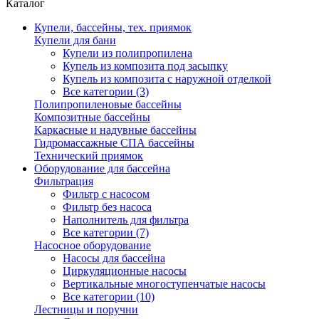
Каталог
Купели, бассейны, тех. приямок
Купели для бани
Купели из полипропилена
Купель из композита под засыпку
Купель из композита с наружной отделкой
Все категории (3)
Полипропиленовые бассейны
Композитные бассейны
Каркасные и надувные бассейны
Гидромассажные СПА бассейны
Технический приямок
Оборудование для бассейна
Фильтрация
Фильтр с насосом
Фильтр без насоса
Наполнитель для фильтра
Все категории (7)
Насосное оборудование
Насосы для бассейна
Циркуляционные насосы
Вертикальные многоступенчатые насосы
Все категории (10)
Лестницы и поручни