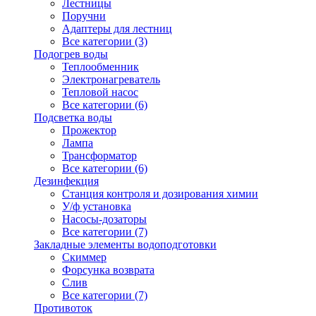
Лестницы
Поручни
Адаптеры для лестниц
Все категории (3)
Подогрев воды
Теплообменник
Электронагреватель
Тепловой насос
Все категории (6)
Подсветка воды
Прожектор
Лампа
Трансформатор
Все категории (6)
Дезинфекция
Станция контроля и дозирования химии
У/ф установка
Насосы-дозаторы
Все категории (7)
Закладные элементы водоподготовки
Скиммер
Форсунка возврата
Слив
Все категории (7)
Противоток