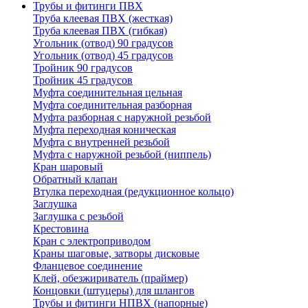
Трубы и фитинги ПВХ
Труба клеевая ПВХ (жесткая)
Труба клеевая ПВХ (гибкая)
Угольник (отвод) 90 градусов
Угольник (отвод) 45 градусов
Тройник 90 градусов
Тройник 45 градусов
Муфта соединительная цельная
Муфта соединительная разборная
Муфта разборная с наружной резьбой
Муфта переходная коническая
Муфта с внутренней резьбой
Муфта с наружной резьбой (ниппель)
Кран шаровый
Обратный клапан
Втулка переходная (редукционное кольцо)
Заглушка
Заглушка с резьбой
Крестовина
Кран с электроприводом
Краны шаговые, затворы дисковые
Фланцевое соединение
Клей, обезжириватель (праймер)
Концовки (штуцеры) для шлангов
Трубы и фитинги НПВХ (напорные)