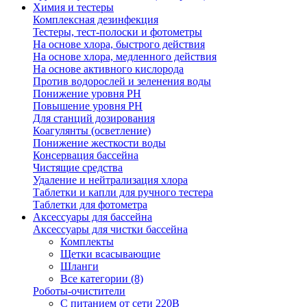
Химия и тестеры
Комплексная дезинфекция
Тестеры, тест-полоски и фотометры
На основе хлора, быстрого действия
На основе хлора, медленного действия
На основе активного кислорода
Против водорослей и зеленения воды
Понижение уровня РН
Повышение уровня РН
Для станций дозирования
Коагулянты (осветление)
Понижение жесткости воды
Консервация бассейна
Чистящие средства
Удаление и нейтрализация хлора
Таблетки и капли для ручного тестера
Таблетки для фотометра
Аксессуары для бассейна
Аксессуары для чистки бассейна
Комплекты
Щетки всасывающие
Шланги
Все категории (8)
Роботы-очистители
С питанием от сети 220В