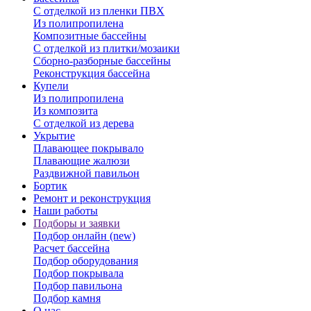
С отделкой из пленки ПВХ
Из полипропилена
Композитные бассейны
С отделкой из плитки/мозаики
Сборно-разборные бассейны
Реконструкция бассейна
Купели
Из полипропилена
Из композита
С отделкой из дерева
Укрытие
Плавающее покрывало
Плавающие жалюзи
Раздвижной павильон
Бортик
Ремонт и реконструкция
Наши работы
Подборы и заявки
Подбор онлайн (new)
Расчет бассейна
Подбор оборудования
Подбор покрывала
Подбор павильона
Подбор камня
О нас