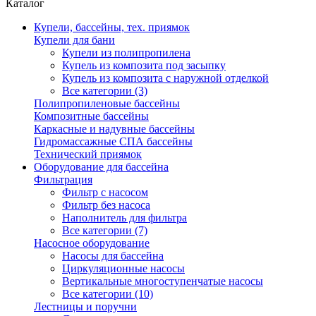
Каталог
Купели, бассейны, тех. приямок
Купели для бани
Купели из полипропилена
Купель из композита под засыпку
Купель из композита с наружной отделкой
Все категории (3)
Полипропиленовые бассейны
Композитные бассейны
Каркасные и надувные бассейны
Гидромассажные СПА бассейны
Технический приямок
Оборудование для бассейна
Фильтрация
Фильтр с насосом
Фильтр без насоса
Наполнитель для фильтра
Все категории (7)
Насосное оборудование
Насосы для бассейна
Циркуляционные насосы
Вертикальные многоступенчатые насосы
Все категории (10)
Лестницы и поручни