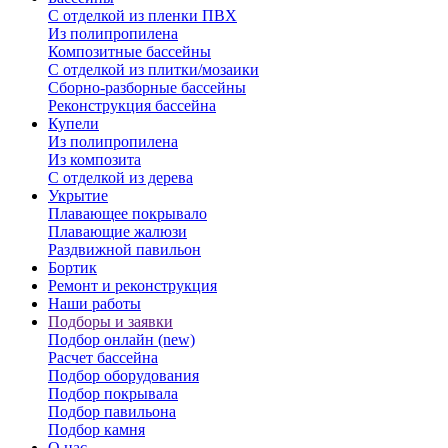
С отделкой из пленки ПВХ
Из полипропилена
Композитные бассейны
С отделкой из плитки/мозаики
Сборно-разборные бассейны
Реконструкция бассейна
Купели
Из полипропилена
Из композита
С отделкой из дерева
Укрытие
Плавающее покрывало
Плавающие жалюзи
Раздвижной павильон
Бортик
Ремонт и реконструкция
Наши работы
Подборы и заявки
Подбор онлайн (new)
Расчет бассейна
Подбор оборудования
Подбор покрывала
Подбор павильона
Подбор камня
О нас