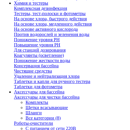
Химия и тестеры
Комплексная дезинфекция
Тестеры, тест-полоски и фотометры
На основе хлора, быстрого действия
На основе хлора, медленного действия
На основе активного кислорода
Против водорослей и зеленения воды
Понижение уровня РН
Повышение уровня РН
Для станций дозирования
Коагулянты (осветление)
Понижение жесткости воды
Консервация бассейна
Чистящие средства
Удаление и нейтрализация хлора
Таблетки и капли для ручного тестера
Таблетки для фотометра
Аксессуары для бассейна
Аксессуары для чистки бассейна
Комплекты
Щетки всасывающие
Шланги
Все категории (8)
Роботы-очистители
С питанием от сети 220В