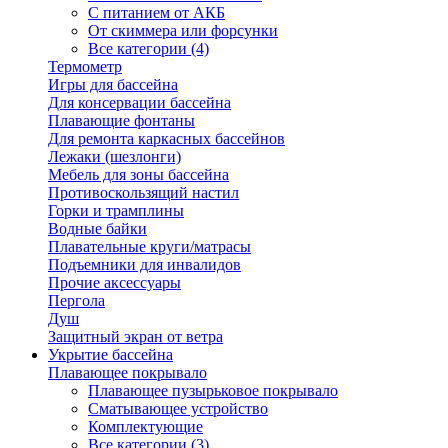
С питанием от АКБ
От скиммера или форсунки
Все категории (4)
Термометр
Игры для бассейна
Для консервации бассейна
Плавающие фонтаны
Для ремонта каркасных бассейнов
Лежаки (шезлонги)
Мебель для зоны бассейна
Противоскользящий настил
Горки и трамплины
Водные байки
Плавательные круги/матрасы
Подъемники для инвалидов
Прочие аксессуары
Пергола
Душ
Защитный экран от ветра
Укрытие бассейна
Плавающее покрывало
Плавающее пузырьковое покрывало
Сматывающее устройство
Комплектующие
Все категории (3)