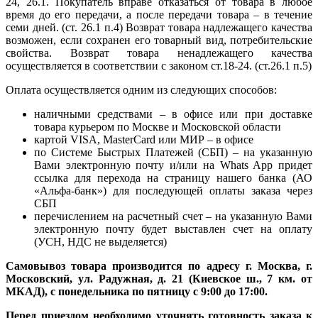
24, 26.1. Покупатель вправе отказаться от товара в любое
время до его передачи, а после передачи товара – в течение
семи дней. (ст. 26.1 п.4) Возврат товара надлежащего качества
возможен, если сохранен его товарный вид, потребительские
свойства. Возврат товара ненадлежащего качества
осуществляется в соответствии с законом ст.18-24. (ст.26.1 п.5)
Оплата осуществляется одним из следующих способов:
наличными средствами – в офисе или при доставке
товара курьером по Москве и Московской области
картой VISA, MasterCard или МИР – в офисе
по Системе Быстрых Платежей (СБП) – на указанную
Вами электронную почту и/или на Whats App придет
ссылка для перехода на страницу нашего банка (АО
«Альфа-банк») для последующей оплаты заказа через
СБП
перечислением на расчетный счет – на указанную Вами
электронную почту будет выставлен счет на оплату
(УСН, НДС не выделяется)
Самовывоз товара производится по адресу г. Москва, г.
Московский, ул. Радужная, д. 21 (Киевское ш., 7 км. от
МКАД), с понедельника по пятницу с 9:00 до 17:00.
Перед приездом необходимо уточнять готовность заказа к