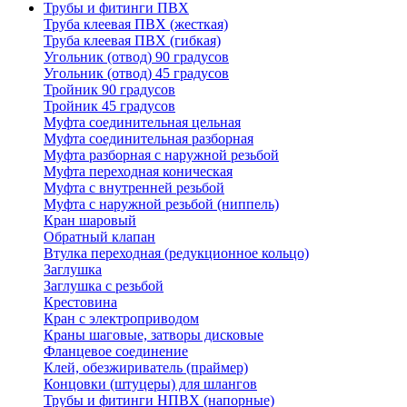
Трубы и фитинги ПВХ
Труба клеевая ПВХ (жесткая)
Труба клеевая ПВХ (гибкая)
Угольник (отвод) 90 градусов
Угольник (отвод) 45 градусов
Тройник 90 градусов
Тройник 45 градусов
Муфта соединительная цельная
Муфта соединительная разборная
Муфта разборная с наружной резьбой
Муфта переходная коническая
Муфта с внутренней резьбой
Муфта с наружной резьбой (ниппель)
Кран шаровый
Обратный клапан
Втулка переходная (редукционное кольцо)
Заглушка
Заглушка с резьбой
Крестовина
Кран с электроприводом
Краны шаговые, затворы дисковые
Фланцевое соединение
Клей, обезжириватель (праймер)
Концовки (штуцеры) для шлангов
Трубы и фитинги НПВХ (напорные)