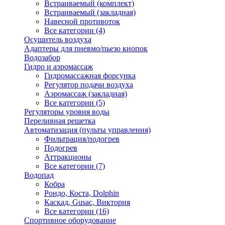
Встраиваемый (комплект)
Встраиваемый (закладная)
Навесной противоток
Все категории (4)
Осушитель воздуха
Адаптеры для пневмо/пьезо кнопок
Водозабор
Гидро и аэромассаж
Гидромассажная форсунка
Регулятор подачи воздуха
Аэромассаж (закладная)
Все категории (5)
Регуляторы уровня воды
Переливная решетка
Автоматизация (пульты управления)
Фильтрация/подогрев
Подогрев
Аттракционы
Все категории (7)
Водопад
Кобра
Рондо, Коста, Dolphin
Каскад, Gusac, Виктория
Все категории (16)
Спортивное оборудование