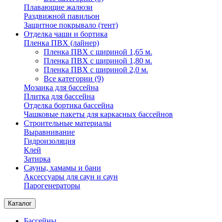
Плавающие жалюзи
Раздвижной павильон
Защитное покрывало (тент)
Отделка чаши и бортика
Пленка ПВХ (лайнер)
Пленка ПВХ с шириной 1,65 м.
Пленка ПВХ с шириной 1,80 м.
Пленка ПВХ с шириной 2,0 м.
Все категории (9)
Мозаика для бассейна
Плитка для бассейна
Отделка бортика бассейна
Чашковые пакеты для каркасных бассейнов
Строительные материалы
Выравнивание
Гидроизоляция
Клей
Затирка
Сауны, хамамы и бани
Аксессуары для саун и саун
Парогенераторы
Каталог
Бассейны