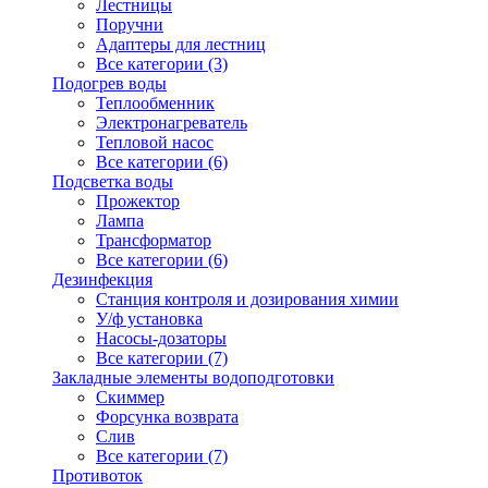
Лестницы
Поручни
Адаптеры для лестниц
Все категории (3)
Подогрев воды
Теплообменник
Электронагреватель
Тепловой насос
Все категории (6)
Подсветка воды
Прожектор
Лампа
Трансформатор
Все категории (6)
Дезинфекция
Станция контроля и дозирования химии
У/ф установка
Насосы-дозаторы
Все категории (7)
Закладные элементы водоподготовки
Скиммер
Форсунка возврата
Слив
Все категории (7)
Противоток