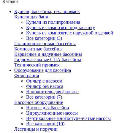
Каталог
Купели, бассейны, тех. приямок
Купели для бани
Купели из полипропилена
Купель из композита под засыпку
Купель из композита с наружной отделкой
Все категории (3)
Полипропиленовые бассейны
Композитные бассейны
Каркасные и надувные бассейны
Гидромассажные СПА бассейны
Технический приямок
Оборудование для бассейна
Фильтрация
Фильтр с насосом
Фильтр без насоса
Наполнитель для фильтра
Все категории (7)
Насосное оборудование
Насосы для бассейна
Циркуляционные насосы
Вертикальные многоступенчатые насосы
Все категории (10)
Лестницы и поручни