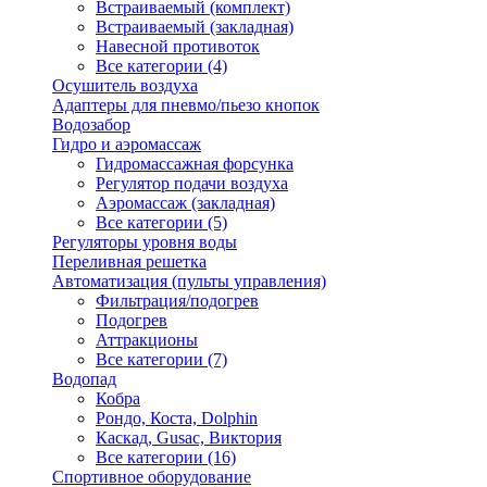
Встраиваемый (комплект)
Встраиваемый (закладная)
Навесной противоток
Все категории (4)
Осушитель воздуха
Адаптеры для пневмо/пьезо кнопок
Водозабор
Гидро и аэромассаж
Гидромассажная форсунка
Регулятор подачи воздуха
Аэромассаж (закладная)
Все категории (5)
Регуляторы уровня воды
Переливная решетка
Автоматизация (пульты управления)
Фильтрация/подогрев
Подогрев
Аттракционы
Все категории (7)
Водопад
Кобра
Рондо, Коста, Dolphin
Каскад, Gusac, Виктория
Все категории (16)
Спортивное оборудование