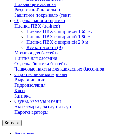
Плавающие жалюзи
Раздвижной павильон
Защитное покрывало (тент)
Отделка чаши и бортика
Пленка ПВХ (лайнер)
Пленка ПВХ с шириной 1,65 м.
Пленка ПВХ с шириной 1,80 м.
Пленка ПВХ с шириной 2,0 м.
Все категории (9)
Мозаика для бассейна
Плитка для бассейна
Отделка бортика бассейна
Чашковые пакеты для каркасных бассейнов
Строительные материалы
Выравнивание
Гидроизоляция
Клей
Затирка
Сауны, хамамы и бани
Аксессуары для саун и саун
Парогенераторы
Каталог
Бассейны