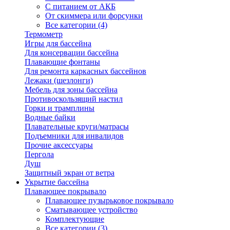
С питанием от АКБ
От скиммера или форсунки
Все категории (4)
Термометр
Игры для бассейна
Для консервации бассейна
Плавающие фонтаны
Для ремонта каркасных бассейнов
Лежаки (шезлонги)
Мебель для зоны бассейна
Противоскользящий настил
Горки и трамплины
Водные байки
Плавательные круги/матрасы
Подъемники для инвалидов
Прочие аксессуары
Пергола
Душ
Защитный экран от ветра
Укрытие бассейна
Плавающее покрывало
Плавающее пузырьковое покрывало
Сматывающее устройство
Комплектующие
Все категории (3)