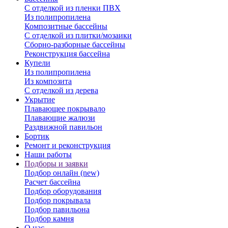
С отделкой из пленки ПВХ
Из полипропилена
Композитные бассейны
С отделкой из плитки/мозаики
Сборно-разборные бассейны
Реконструкция бассейна
Купели
Из полипропилена
Из композита
С отделкой из дерева
Укрытие
Плавающее покрывало
Плавающие жалюзи
Раздвижной павильон
Бортик
Ремонт и реконструкция
Наши работы
Подборы и заявки
Подбор онлайн (new)
Расчет бассейна
Подбор оборудования
Подбор покрывала
Подбор павильона
Подбор камня
О нас