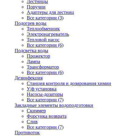
Лестницы
Поручни
Адаптеры для лестниц
Все категории (3)
Подогрев воды
Теплообменник
Электронагреватель
Тепловой насос
Все категории (6)
Подсветка воды
Прожектор
Лампа
Трансформатор
Все категории (6)
Дезинфекция
Станция контроля и дозирования химии
У/ф установка
Насосы-дозаторы
Все категории (7)
Закладные элементы водоподготовки
Скиммер
Форсунка возврата
Слив
Все категории (7)
Противоток