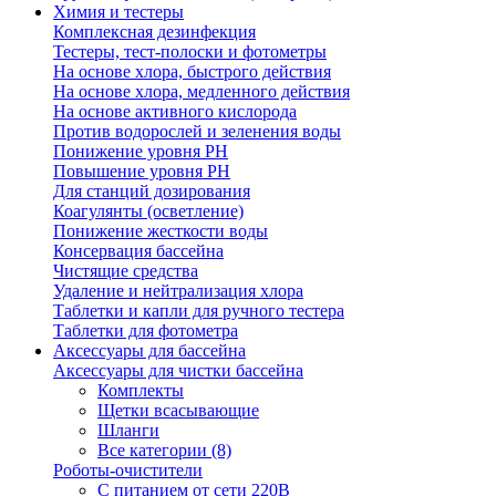
Химия и тестеры
Комплексная дезинфекция
Тестеры, тест-полоски и фотометры
На основе хлора, быстрого действия
На основе хлора, медленного действия
На основе активного кислорода
Против водорослей и зеленения воды
Понижение уровня РН
Повышение уровня РН
Для станций дозирования
Коагулянты (осветление)
Понижение жесткости воды
Консервация бассейна
Чистящие средства
Удаление и нейтрализация хлора
Таблетки и капли для ручного тестера
Таблетки для фотометра
Аксессуары для бассейна
Аксессуары для чистки бассейна
Комплекты
Щетки всасывающие
Шланги
Все категории (8)
Роботы-очистители
С питанием от сети 220В