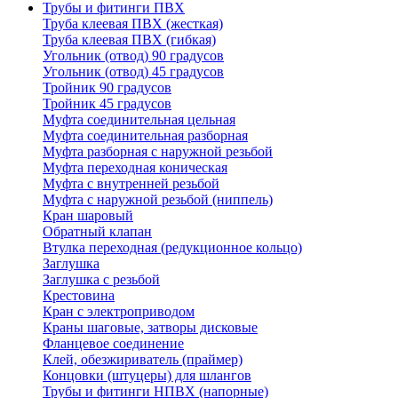
Трубы и фитинги ПВХ
Труба клеевая ПВХ (жесткая)
Труба клеевая ПВХ (гибкая)
Угольник (отвод) 90 градусов
Угольник (отвод) 45 градусов
Тройник 90 градусов
Тройник 45 градусов
Муфта соединительная цельная
Муфта соединительная разборная
Муфта разборная с наружной резьбой
Муфта переходная коническая
Муфта с внутренней резьбой
Муфта с наружной резьбой (ниппель)
Кран шаровый
Обратный клапан
Втулка переходная (редукционное кольцо)
Заглушка
Заглушка с резьбой
Крестовина
Кран с электроприводом
Краны шаговые, затворы дисковые
Фланцевое соединение
Клей, обезжириватель (праймер)
Концовки (штуцеры) для шлангов
Трубы и фитинги НПВХ (напорные)