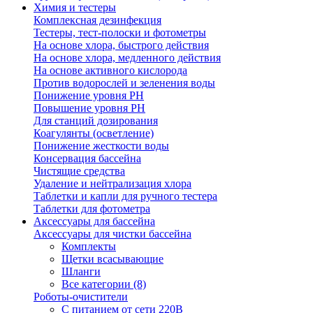
Химия и тестеры
Комплексная дезинфекция
Тестеры, тест-полоски и фотометры
На основе хлора, быстрого действия
На основе хлора, медленного действия
На основе активного кислорода
Против водорослей и зеленения воды
Понижение уровня РН
Повышение уровня РН
Для станций дозирования
Коагулянты (осветление)
Понижение жесткости воды
Консервация бассейна
Чистящие средства
Удаление и нейтрализация хлора
Таблетки и капли для ручного тестера
Таблетки для фотометра
Аксессуары для бассейна
Аксессуары для чистки бассейна
Комплекты
Щетки всасывающие
Шланги
Все категории (8)
Роботы-очистители
С питанием от сети 220В