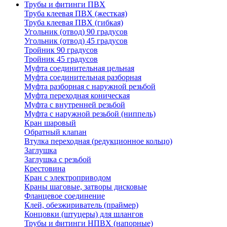
Трубы и фитинги ПВХ
Труба клеевая ПВХ (жесткая)
Труба клеевая ПВХ (гибкая)
Угольник (отвод) 90 градусов
Угольник (отвод) 45 градусов
Тройник 90 градусов
Тройник 45 градусов
Муфта соединительная цельная
Муфта соединительная разборная
Муфта разборная с наружной резьбой
Муфта переходная коническая
Муфта с внутренней резьбой
Муфта с наружной резьбой (ниппель)
Кран шаровый
Обратный клапан
Втулка переходная (редукционное кольцо)
Заглушка
Заглушка с резьбой
Крестовина
Кран с электроприводом
Краны шаговые, затворы дисковые
Фланцевое соединение
Клей, обезжириватель (праймер)
Концовки (штуцеры) для шлангов
Трубы и фитинги НПВХ (напорные)