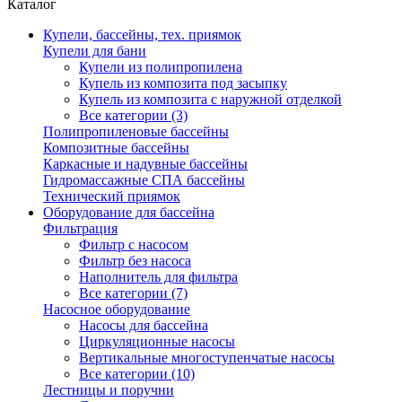
Каталог
Купели, бассейны, тех. приямок
Купели для бани
Купели из полипропилена
Купель из композита под засыпку
Купель из композита с наружной отделкой
Все категории (3)
Полипропиленовые бассейны
Композитные бассейны
Каркасные и надувные бассейны
Гидромассажные СПА бассейны
Технический приямок
Оборудование для бассейна
Фильтрация
Фильтр с насосом
Фильтр без насоса
Наполнитель для фильтра
Все категории (7)
Насосное оборудование
Насосы для бассейна
Циркуляционные насосы
Вертикальные многоступенчатые насосы
Все категории (10)
Лестницы и поручни