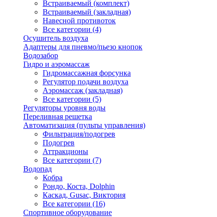
Встраиваемый (комплект)
Встраиваемый (закладная)
Навесной противоток
Все категории (4)
Осушитель воздуха
Адаптеры для пневмо/пьезо кнопок
Водозабор
Гидро и аэромассаж
Гидромассажная форсунка
Регулятор подачи воздуха
Аэромассаж (закладная)
Все категории (5)
Регуляторы уровня воды
Переливная решетка
Автоматизация (пульты управления)
Фильтрация/подогрев
Подогрев
Аттракционы
Все категории (7)
Водопад
Кобра
Рондо, Коста, Dolphin
Каскад, Gusac, Виктория
Все категории (16)
Спортивное оборудование