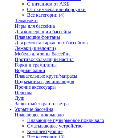
С питанием от АКБ
От скиммера или форсунки
Все категории (4)
Термометр
Игры для бассейна
Для консервации бассейна
Плавающие фонтаны
Для ремонта каркасных бассейнов
Лежаки (шезлонги)
Мебель для зоны бассейна
Противоскользящий настил
Горки и трамплины
Водные байки
Плавательные круги/матрасы
Подъемники для инвалидов
Прочие аксессуары
Пергола
Душ
Защитный экран от ветра
Укрытие бассейна
Плавающее покрывало
Плавающее пузырьковое покрывало
Сматывающее устройство
Комплектующие
Все категории (3)