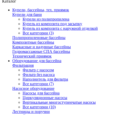
Каталог
Купели, бассейны, тех. приямок
Купели для бани
Купели из полипропилена
Купель из композита под засыпку
Купель из композита с наружной отделкой
Все категории (3)
Полипропиленовые бассейны
Композитные бассейны
Каркасные и надувные бассейны
Гидромассажные СПА бассейны
Технический приямок
Оборудование для бассейна
Фильтрация
Фильтр с насосом
Фильтр без насоса
Наполнитель для фильтра
Все категории (7)
Насосное оборудование
Насосы для бассейна
Циркуляционные насосы
Вертикальные многоступенчатые насосы
Все категории (10)
Лестницы и поручни