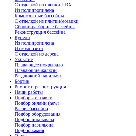
С отделкой из пленки ПВХ
Из полипропилена
Композитные бассейны
С отделкой из плитки/мозаики
Сборно-разборные бассейны
Реконструкция бассейна
Купели
Из полипропилена
Из композита
С отделкой из дерева
Укрытие
Плавающее покрывало
Плавающие жалюзи
Раздвижной павильон
Бортик
Ремонт и реконструкция
Наши работы
Подборы и заявки
Подбор онлайн (new)
Расчет бассейна
Подбор оборудования
Подбор покрывала
Подбор павильона
Подбор камня
О нас