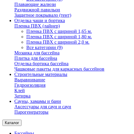
Плавающие жалюзи
Раздвижной павильон
Защитное покрывало (тент)
Отделка чаши и бортика
Пленка ПВХ (лайнер)
Пленка ПВХ с шириной 1,65 м.
Пленка ПВХ с шириной 1,80 м.
Пленка ПВХ с шириной 2,0 м.
Все категории (9)
Мозаика для бассейна
Плитка для бассейна
Отделка бортика бассейна
Чашковые пакеты для каркасных бассейнов
Строительные материалы
Выравнивание
Гидроизоляция
Клей
Затирка
Сауны, хамамы и бани
Аксессуары для саун и саун
Парогенераторы
Каталог
Бассейны