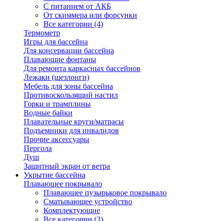
С питанием от АКБ
От скиммера или форсунки
Все категории (4)
Термометр
Игры для бассейна
Для консервации бассейна
Плавающие фонтаны
Для ремонта каркасных бассейнов
Лежаки (шезлонги)
Мебель для зоны бассейна
Противоскользящий настил
Горки и трамплины
Водные байки
Плавательные круги/матрасы
Подъемники для инвалидов
Прочие аксессуары
Пергола
Душ
Защитный экран от ветра
Укрытие бассейна
Плавающее покрывало
Плавающее пузырьковое покрывало
Сматывающее устройство
Комплектующие
Все категории (3)