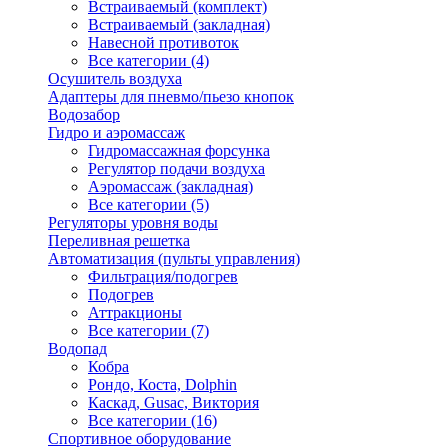
Встраиваемый (комплект)
Встраиваемый (закладная)
Навесной противоток
Все категории (4)
Осушитель воздуха
Адаптеры для пневмо/пьезо кнопок
Водозабор
Гидро и аэромассаж
Гидромассажная форсунка
Регулятор подачи воздуха
Аэромассаж (закладная)
Все категории (5)
Регуляторы уровня воды
Переливная решетка
Автоматизация (пульты управления)
Фильтрация/подогрев
Подогрев
Аттракционы
Все категории (7)
Водопад
Кобра
Рондо, Коста, Dolphin
Каскад, Gusac, Виктория
Все категории (16)
Спортивное оборудование