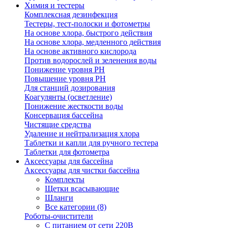
Химия и тестеры
Комплексная дезинфекция
Тестеры, тест-полоски и фотометры
На основе хлора, быстрого действия
На основе хлора, медленного действия
На основе активного кислорода
Против водорослей и зеленения воды
Понижение уровня РН
Повышение уровня РН
Для станций дозирования
Коагулянты (осветление)
Понижение жесткости воды
Консервация бассейна
Чистящие средства
Удаление и нейтрализация хлора
Таблетки и капли для ручного тестера
Таблетки для фотометра
Аксессуары для бассейна
Аксессуары для чистки бассейна
Комплекты
Щетки всасывающие
Шланги
Все категории (8)
Роботы-очистители
С питанием от сети 220В