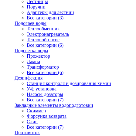
Лестницы
Поручни
Адаптеры для лестниц
Все категории (3)
Подогрев воды
Теплообменник
Электронагреватель
Тепловой насос
Все категории (6)
Подсветка воды
Прожектор
Лампа
Трансформатор
Все категории (6)
Дезинфекция
Станция контроля и дозирования химии
У/ф установка
Насосы-дозаторы
Все категории (7)
Закладные элементы водоподготовки
Скиммер
Форсунка возврата
Слив
Все категории (7)
Противоток