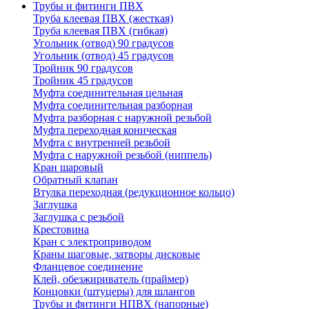
Трубы и фитинги ПВХ
Труба клеевая ПВХ (жесткая)
Труба клеевая ПВХ (гибкая)
Угольник (отвод) 90 градусов
Угольник (отвод) 45 градусов
Тройник 90 градусов
Тройник 45 градусов
Муфта соединительная цельная
Муфта соединительная разборная
Муфта разборная с наружной резьбой
Муфта переходная коническая
Муфта с внутренней резьбой
Муфта с наружной резьбой (ниппель)
Кран шаровый
Обратный клапан
Втулка переходная (редукционное кольцо)
Заглушка
Заглушка с резьбой
Крестовина
Кран с электроприводом
Краны шаговые, затворы дисковые
Фланцевое соединение
Клей, обезжириватель (праймер)
Концовки (штуцеры) для шлангов
Трубы и фитинги НПВХ (напорные)