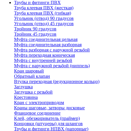
Трубы и фитинги ПВХ
Труба клеевая ПВХ (жесткая)
Труба клеевая ПВХ (гибкая)
Угольник (отвод) 90 градусов
Угольник (отвод) 45 градусов
Тройник 90 градусов
Тройник 45 градусов
Муфта соединительная цельная
Муфта соединительная разборная
Муфта разборная с наружной резьбой
Муфта переходная коническая
Муфта с внутренней резьбой
Муфта с наружной резьбой (ниппель)
Кран шаровый
Обратный клапан
Втулка переходная (редукционное кольцо)
Заглушка
Заглушка с резьбой
Крестовина
Кран с электроприводом
Краны шаговые, затворы дисковые
Фланцевое соединение
Клей, обезжириватель (праймер)
Концовки (штуцеры) для шлангов
Трубы и фитинги НПВХ (напорные)