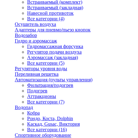
Встраиваемый (комплект)
Встраиваемый (закладная)
Навесной противоток
Все категории (4)
Осушитель воздуха
Адаптеры для пневмо/пьезо кнопок
Водозабор
Гидро и аэромассаж
Гидромассажная форсунка
Регулятор подачи воздуха
Аэромассаж (закладная)
Все категории (5)
Регуляторы уровня воды
Переливная решетка
Автоматизация (пульты управления)
Фильтрация/подогрев
Подогрев
Аттракционы
Все категории (7)
Водопад
Кобра
Рондо, Коста, Dolphin
Каскад, Gusac, Виктория
Все категории (16)
Спортивное оборудование