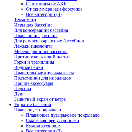
С питанием от АКБ
От скиммера или форсунки
Все категории (4)
Термометр
Игры для бассейна
Для консервации бассейна
Плавающие фонтаны
Для ремонта каркасных бассейнов
Лежаки (шезлонги)
Мебель для зоны бассейна
Противоскользящий настил
Горки и трамплины
Водные байки
Плавательные круги/матрасы
Подъемники для инвалидов
Прочие аксессуары
Пергола
Душ
Защитный экран от ветра
Укрытие бассейна
Плавающее покрывало
Плавающее пузырьковое покрывало
Сматывающее устройство
Комплектующие
Все категории (3)