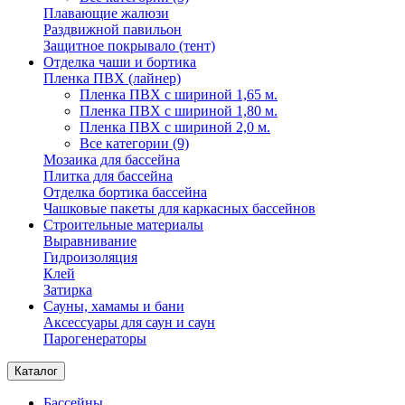
Плавающие жалюзи
Раздвижной павильон
Защитное покрывало (тент)
Отделка чаши и бортика
Пленка ПВХ (лайнер)
Пленка ПВХ с шириной 1,65 м.
Пленка ПВХ с шириной 1,80 м.
Пленка ПВХ с шириной 2,0 м.
Все категории (9)
Мозаика для бассейна
Плитка для бассейна
Отделка бортика бассейна
Чашковые пакеты для каркасных бассейнов
Строительные материалы
Выравнивание
Гидроизоляция
Клей
Затирка
Сауны, хамамы и бани
Аксессуары для саун и саун
Парогенераторы
Каталог
Бассейны