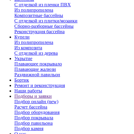
С отделкой из пленки ПВХ
Из полипропилена
Композитные бассейны
С отделкой из плитки/мозаики
Сборно-разборные бассейны
Реконструкция бассейна
Купели
Из полипропилена
Из композита
С отделкой из дерева
Укрытие
Плавающее покрывало
Плавающие жалюзи
Раздвижной павильон
Бортик
Ремонт и реконструкция
Наши работы
Подборы и заявки
Подбор онлайн (new)
Расчет бассейна
Подбор оборудования
Подбор покрывала
Подбор павильона
Подбор камня
О нас