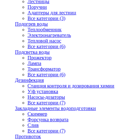
Лестницы
Поручни
Адаптеры для лестниц
Все категории (3)
Подогрев воды
Теплообменник
Электронагреватель
Тепловой насос
Все категории (6)
Подсветка воды
Прожектор
Лампа
Трансформатор
Все категории (6)
Дезинфекция
Станция контроля и дозирования химии
У/ф установка
Насосы-дозаторы
Все категории (7)
Закладные элементы водоподготовки
Скиммер
Форсунка возврата
Слив
Все категории (7)
Противоток