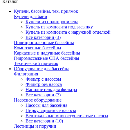
Каталог
Купели, бассейны, тех. приямок
Купели для бани
Купели из полипропилена
Купель из композита под засыпку
Купель из композита с наружной отделкой
Все категории (3)
Полипропиленовые бассейны
Композитные бассейны
Каркасные и надувные бассейны
Гидромассажные СПА бассейны
Технический приямок
Оборудование для бассейна
Фильтрация
Фильтр с насосом
Фильтр без насоса
Наполнитель для фильтра
Все категории (7)
Насосное оборудование
Насосы для бассейна
Циркуляционные насосы
Вертикальные многоступенчатые насосы
Все категории (10)
Лестницы и поручни