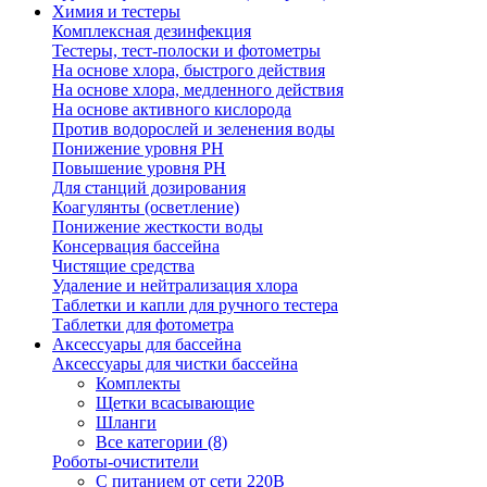
Химия и тестеры
Комплексная дезинфекция
Тестеры, тест-полоски и фотометры
На основе хлора, быстрого действия
На основе хлора, медленного действия
На основе активного кислорода
Против водорослей и зеленения воды
Понижение уровня РН
Повышение уровня РН
Для станций дозирования
Коагулянты (осветление)
Понижение жесткости воды
Консервация бассейна
Чистящие средства
Удаление и нейтрализация хлора
Таблетки и капли для ручного тестера
Таблетки для фотометра
Аксессуары для бассейна
Аксессуары для чистки бассейна
Комплекты
Щетки всасывающие
Шланги
Все категории (8)
Роботы-очистители
С питанием от сети 220В