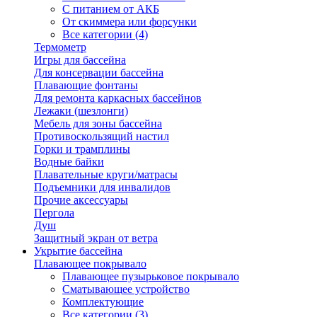
С питанием от АКБ
От скиммера или форсунки
Все категории (4)
Термометр
Игры для бассейна
Для консервации бассейна
Плавающие фонтаны
Для ремонта каркасных бассейнов
Лежаки (шезлонги)
Мебель для зоны бассейна
Противоскользящий настил
Горки и трамплины
Водные байки
Плавательные круги/матрасы
Подъемники для инвалидов
Прочие аксессуары
Пергола
Душ
Защитный экран от ветра
Укрытие бассейна
Плавающее покрывало
Плавающее пузырьковое покрывало
Сматывающее устройство
Комплектующие
Все категории (3)