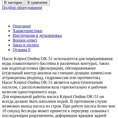
В закладки
В сравнение
Подбор оборудования
Описание
Характеристики
Инструкция и деталировка
Вопрос-ответ
Заказ и оплата
Отзывы
0
Насос Kripsol Ondina ОK-51 используется для перекачивания
воды плавательного бассейна в различных контурах, таких
как водоподготовка (фильтрация), обеззараживание
(отдельный контур анализа на станцию дозации химии) или
аттракционы (водопад, гидромассаж или противоток).
Насос Kripsol Ondina ОK-51 является одноступенчатым
насосом, с расположением вала горизонтально и рабочим
колесом одностороннего хода.
Для нормальной работы насоса Kripsol Ondina ОK-51 он
всегда должен быть наполнен водой. В противном случае
возможен выход насоса из строя. При работе насоса более чем
10 секунд без воды может привести к перегреву сальника с
последующим разрушением, деформации крышки задней