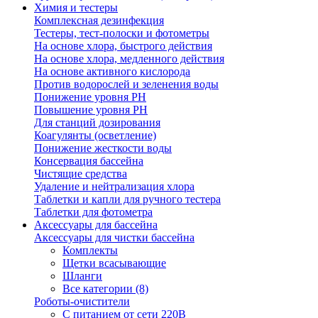
Химия и тестеры
Комплексная дезинфекция
Тестеры, тест-полоски и фотометры
На основе хлора, быстрого действия
На основе хлора, медленного действия
На основе активного кислорода
Против водорослей и зеленения воды
Понижение уровня РН
Повышение уровня РН
Для станций дозирования
Коагулянты (осветление)
Понижение жесткости воды
Консервация бассейна
Чистящие средства
Удаление и нейтрализация хлора
Таблетки и капли для ручного тестера
Таблетки для фотометра
Аксессуары для бассейна
Аксессуары для чистки бассейна
Комплекты
Щетки всасывающие
Шланги
Все категории (8)
Роботы-очистители
С питанием от сети 220В