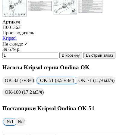
Артикул
П001363
Производитель
Kripsol
На складе ✓
39 679 р.
В корзину
Быстрый заказ
Насосы Kripsol серии Ondina ОK
ОK-33 (7м3/ч)
ОK-51 (8,5 м3/ч)
ОK-71 (11,9 м3/ч)
ОK-100 (17,2 м3/ч)
Поставщики Kripsol Ondina ОK-51
№1
№2