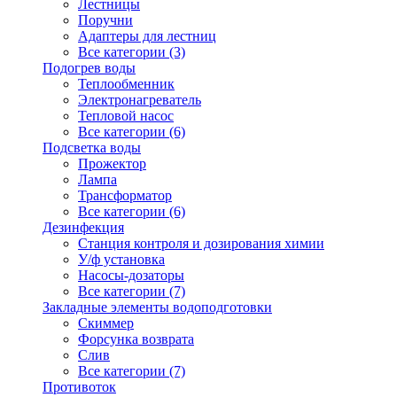
Лестницы
Поручни
Адаптеры для лестниц
Все категории (3)
Подогрев воды
Теплообменник
Электронагреватель
Тепловой насос
Все категории (6)
Подсветка воды
Прожектор
Лампа
Трансформатор
Все категории (6)
Дезинфекция
Станция контроля и дозирования химии
У/ф установка
Насосы-дозаторы
Все категории (7)
Закладные элементы водоподготовки
Скиммер
Форсунка возврата
Слив
Все категории (7)
Противоток