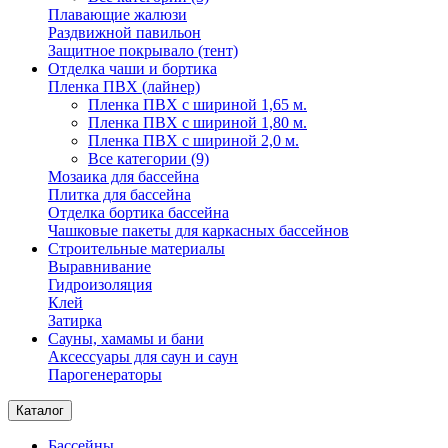
Плавающие жалюзи
Раздвижной павильон
Защитное покрывало (тент)
Отделка чаши и бортика
Пленка ПВХ (лайнер)
Пленка ПВХ с шириной 1,65 м.
Пленка ПВХ с шириной 1,80 м.
Пленка ПВХ с шириной 2,0 м.
Все категории (9)
Мозаика для бассейна
Плитка для бассейна
Отделка бортика бассейна
Чашковые пакеты для каркасных бассейнов
Строительные материалы
Выравнивание
Гидроизоляция
Клей
Затирка
Сауны, хамамы и бани
Аксессуары для саун и саун
Парогенераторы
Каталог
Бассейны