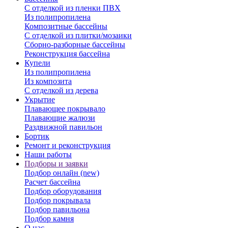
С отделкой из пленки ПВХ
Из полипропилена
Композитные бассейны
С отделкой из плитки/мозаики
Сборно-разборные бассейны
Реконструкция бассейна
Купели
Из полипропилена
Из композита
С отделкой из дерева
Укрытие
Плавающее покрывало
Плавающие жалюзи
Раздвижной павильон
Бортик
Ремонт и реконструкция
Наши работы
Подборы и заявки
Подбор онлайн (new)
Расчет бассейна
Подбор оборудования
Подбор покрывала
Подбор павильона
Подбор камня
О нас