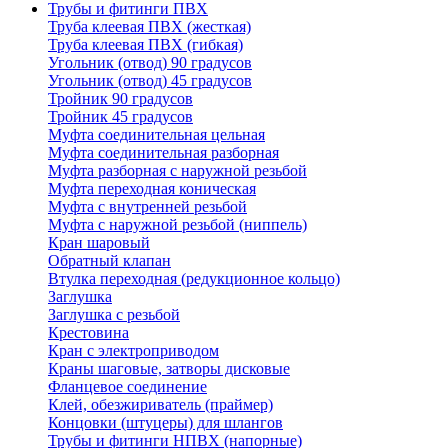
Трубы и фитинги ПВХ
Труба клеевая ПВХ (жесткая)
Труба клеевая ПВХ (гибкая)
Угольник (отвод) 90 градусов
Угольник (отвод) 45 градусов
Тройник 90 градусов
Тройник 45 градусов
Муфта соединительная цельная
Муфта соединительная разборная
Муфта разборная с наружной резьбой
Муфта переходная коническая
Муфта с внутренней резьбой
Муфта с наружной резьбой (ниппель)
Кран шаровый
Обратный клапан
Втулка переходная (редукционное кольцо)
Заглушка
Заглушка с резьбой
Крестовина
Кран с электроприводом
Краны шаговые, затворы дисковые
Фланцевое соединение
Клей, обезжириватель (праймер)
Концовки (штуцеры) для шлангов
Трубы и фитинги НПВХ (напорные)