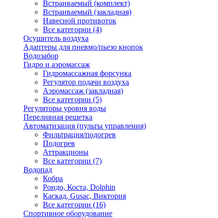
Встраиваемый (комплект)
Встраиваемый (закладная)
Навесной противоток
Все категории (4)
Осушитель воздуха
Адаптеры для пневмо/пьезо кнопок
Водозабор
Гидро и аэромассаж
Гидромассажная форсунка
Регулятор подачи воздуха
Аэромассаж (закладная)
Все категории (5)
Регуляторы уровня воды
Переливная решетка
Автоматизация (пульты управления)
Фильтрация/подогрев
Подогрев
Аттракционы
Все категории (7)
Водопад
Кобра
Рондо, Коста, Dolphin
Каскад, Gusac, Виктория
Все категории (16)
Спортивное оборудование