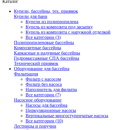
Каталог
Купели, бассейны, тех. приямок
Купели для бани
Купели из полипропилена
Купель из композита под засыпку
Купель из композита с наружной отделкой
Все категории (3)
Полипропиленовые бассейны
Композитные бассейны
Каркасные и надувные бассейны
Гидромассажные СПА бассейны
Технический приямок
Оборудование для бассейна
Фильтрация
Фильтр с насосом
Фильтр без насоса
Наполнитель для фильтра
Все категории (7)
Насосное оборудование
Насосы для бассейна
Циркуляционные насосы
Вертикальные многоступенчатые насосы
Все категории (10)
Лестницы и поручни