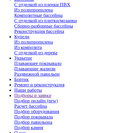
С отделкой из пленки ПВХ
Из полипропилена
Композитные бассейны
С отделкой из плитки/мозаики
Сборно-разборные бассейны
Реконструкция бассейна
Купели
Из полипропилена
Из композита
С отделкой из дерева
Укрытие
Плавающее покрывало
Плавающие жалюзи
Раздвижной павильон
Бортик
Ремонт и реконструкция
Наши работы
Подборы и заявки
Подбор онлайн (new)
Расчет бассейна
Подбор оборудования
Подбор покрывала
Подбор павильона
Подбор камня
О нас