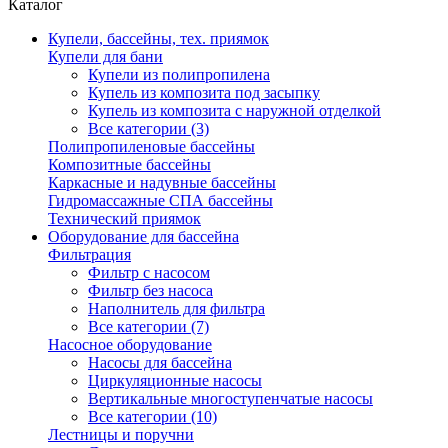
Каталог
Купели, бассейны, тех. приямок
Купели для бани
Купели из полипропилена
Купель из композита под засыпку
Купель из композита с наружной отделкой
Все категории (3)
Полипропиленовые бассейны
Композитные бассейны
Каркасные и надувные бассейны
Гидромассажные СПА бассейны
Технический приямок
Оборудование для бассейна
Фильтрация
Фильтр с насосом
Фильтр без насоса
Наполнитель для фильтра
Все категории (7)
Насосное оборудование
Насосы для бассейна
Циркуляционные насосы
Вертикальные многоступенчатые насосы
Все категории (10)
Лестницы и поручни