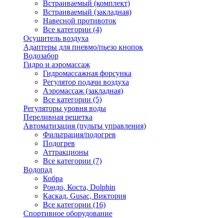
Встраиваемый (комплект)
Встраиваемый (закладная)
Навесной противоток
Все категории (4)
Осушитель воздуха
Адаптеры для пневмо/пьезо кнопок
Водозабор
Гидро и аэромассаж
Гидромассажная форсунка
Регулятор подачи воздуха
Аэромассаж (закладная)
Все категории (5)
Регуляторы уровня воды
Переливная решетка
Автоматизация (пульты управления)
Фильтрация/подогрев
Подогрев
Аттракционы
Все категории (7)
Водопад
Кобра
Рондо, Коста, Dolphin
Каскад, Gusac, Виктория
Все категории (16)
Спортивное оборудование