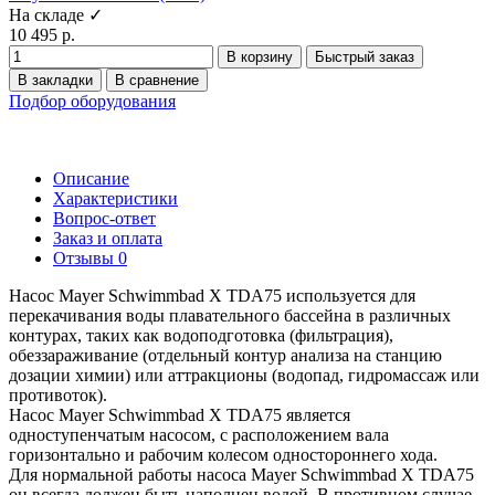
На складе ✓
10 495 р.
В корзину
Быстрый заказ
В закладки
В сравнение
Подбор оборудования
Описание
Характеристики
Вопрос-ответ
Заказ и оплата
Отзывы
0
Насос Mayer Schwimmbad X TDA75 используется для
перекачивания воды плавательного бассейна в различных
контурах, таких как водоподготовка (фильтрация),
обеззараживание (отдельный контур анализа на станцию
дозации химии) или аттракционы (водопад, гидромассаж или
противоток).
Насос Mayer Schwimmbad X TDA75 является
одноступенчатым насосом, с расположением вала
горизонтально и рабочим колесом одностороннего хода.
Для нормальной работы насоса Mayer Schwimmbad X TDA75
он всегда должен быть наполнен водой. В противном случае