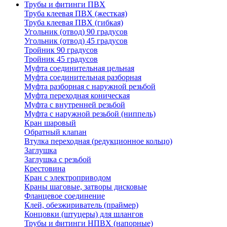
Трубы и фитинги ПВХ
Труба клеевая ПВХ (жесткая)
Труба клеевая ПВХ (гибкая)
Угольник (отвод) 90 градусов
Угольник (отвод) 45 градусов
Тройник 90 градусов
Тройник 45 градусов
Муфта соединительная цельная
Муфта соединительная разборная
Муфта разборная с наружной резьбой
Муфта переходная коническая
Муфта с внутренней резьбой
Муфта с наружной резьбой (ниппель)
Кран шаровый
Обратный клапан
Втулка переходная (редукционное кольцо)
Заглушка
Заглушка с резьбой
Крестовина
Кран с электроприводом
Краны шаговые, затворы дисковые
Фланцевое соединение
Клей, обезжириватель (праймер)
Концовки (штуцеры) для шлангов
Трубы и фитинги НПВХ (напорные)