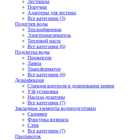
Лестницы
Поручни
Адаптеры для лестниц
Все категории (3)
Подогрев воды
Теплообменник
Электронагреватель
Тепловой насос
Все категории (6)
Подсветка воды
Прожектор
Лампа
Трансформатор
Все категории (6)
Дезинфекция
Станция контроля и дозирования химии
У/ф установка
Насосы-дозаторы
Все категории (7)
Закладные элементы водоподготовки
Скиммер
Форсунка возврата
Слив
Все категории (7)
Противоток