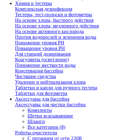
Химия и тестеры
Комплексная дезинфекция
Тестеры, тест-полоски и фотометры
На основе хлора, быстрого действия
На основе хлора, медленного действия
На основе активного кислорода
Против водорослей и зеленения воды
Понижение уровня РН
Повышение уровня РН
Для станций дозирования
Коагулянты (осветление)
Понижение жесткости воды
Консервация бассейна
Чистящие средства
Удаление и нейтрализация хлора
Таблетки и капли для ручного тестера
Таблетки для фотометра
Аксессуары для бассейна
Аксессуары для чистки бассейна
Комплекты
Щетки всасывающие
Шланги
Все категории (8)
Роботы-очистители
С питанием от сети 220В