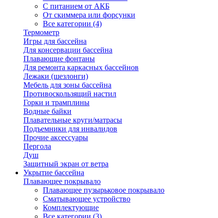
С питанием от АКБ
От скиммера или форсунки
Все категории (4)
Термометр
Игры для бассейна
Для консервации бассейна
Плавающие фонтаны
Для ремонта каркасных бассейнов
Лежаки (шезлонги)
Мебель для зоны бассейна
Противоскользящий настил
Горки и трамплины
Водные байки
Плавательные круги/матрасы
Подъемники для инвалидов
Прочие аксессуары
Пергола
Душ
Защитный экран от ветра
Укрытие бассейна
Плавающее покрывало
Плавающее пузырьковое покрывало
Сматывающее устройство
Комплектующие
Все категории (3)