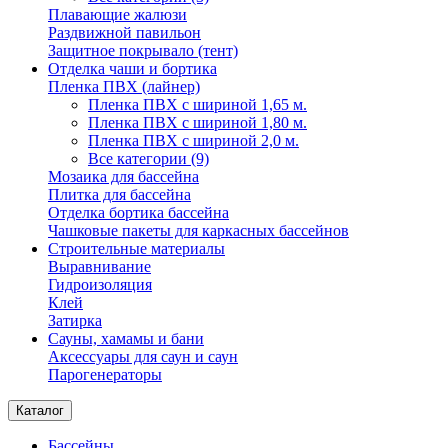
Плавающие жалюзи
Раздвижной павильон
Защитное покрывало (тент)
Отделка чаши и бортика
Пленка ПВХ (лайнер)
Пленка ПВХ с шириной 1,65 м.
Пленка ПВХ с шириной 1,80 м.
Пленка ПВХ с шириной 2,0 м.
Все категории (9)
Мозаика для бассейна
Плитка для бассейна
Отделка бортика бассейна
Чашковые пакеты для каркасных бассейнов
Строительные материалы
Выравнивание
Гидроизоляция
Клей
Затирка
Сауны, хамамы и бани
Аксессуары для саун и саун
Парогенераторы
Каталог
Бассейны