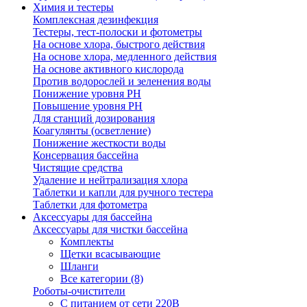
Химия и тестеры
Комплексная дезинфекция
Тестеры, тест-полоски и фотометры
На основе хлора, быстрого действия
На основе хлора, медленного действия
На основе активного кислорода
Против водорослей и зеленения воды
Понижение уровня РН
Повышение уровня РН
Для станций дозирования
Коагулянты (осветление)
Понижение жесткости воды
Консервация бассейна
Чистящие средства
Удаление и нейтрализация хлора
Таблетки и капли для ручного тестера
Таблетки для фотометра
Аксессуары для бассейна
Аксессуары для чистки бассейна
Комплекты
Щетки всасывающие
Шланги
Все категории (8)
Роботы-очистители
С питанием от сети 220В