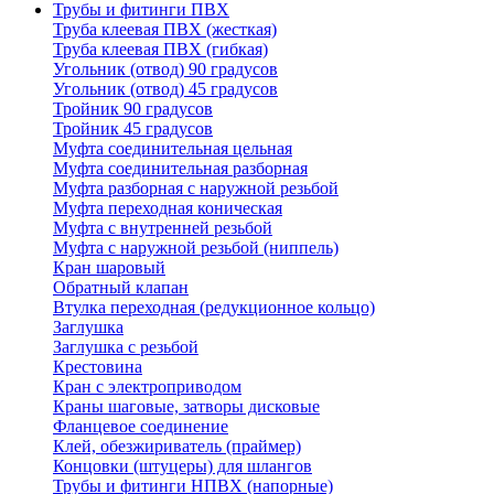
Трубы и фитинги ПВХ
Труба клеевая ПВХ (жесткая)
Труба клеевая ПВХ (гибкая)
Угольник (отвод) 90 градусов
Угольник (отвод) 45 градусов
Тройник 90 градусов
Тройник 45 градусов
Муфта соединительная цельная
Муфта соединительная разборная
Муфта разборная с наружной резьбой
Муфта переходная коническая
Муфта с внутренней резьбой
Муфта с наружной резьбой (ниппель)
Кран шаровый
Обратный клапан
Втулка переходная (редукционное кольцо)
Заглушка
Заглушка с резьбой
Крестовина
Кран с электроприводом
Краны шаговые, затворы дисковые
Фланцевое соединение
Клей, обезжириватель (праймер)
Концовки (штуцеры) для шлангов
Трубы и фитинги НПВХ (напорные)