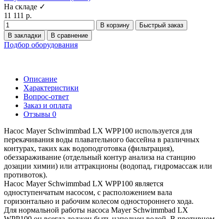
На складе ✓
11 111 р.
В корзину
Быстрый заказ
В закладки
В сравнение
Подбор оборудования
Описание
Характеристики
Вопрос-ответ
Заказ и оплата
Отзывы
0
Насос Mayer Schwimmbad LX WPP100 используется для
перекачивания воды плавательного бассейна в различных
контурах, таких как водоподготовка (фильтрация),
обеззараживание (отдельный контур анализа на станцию
дозации химии) или аттракционы (водопад, гидромассаж или
противоток).
Насос Mayer Schwimmbad LX WPP100 является
одноступенчатым насосом, с расположением вала
горизонтально и рабочим колесом одностороннего хода.
Для нормальной работы насоса Mayer Schwimmbad LX
WPP100 он всегда должен быть наполнен водой. В противном