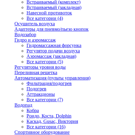
Встраиваемый (комплект)
Встраиваемый (закладная)
Навесной противоток
Все категории (4)
Осушитель воздуха
Адаптеры для пневмо/пьезо кнопок
Водозабор
Гидро и аэромассаж
Гидромассажная форсунка
Регулятор подачи воздуха
Аэромассаж (закладная)
Все категории (5)
Регуляторы уровня воды
Переливная решетка
Автоматизация (пульты управления)
Фильтрация/подогрев
Подогрев
Аттракционы
Все категории (7)
Водопад
Кобра
Рондо, Коста, Dolphin
Каскад, Gusac, Виктория
Все категории (16)
Спортивное оборудование