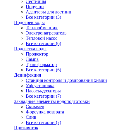
Лестницы
Поручни
Адаптеры для лестниц
Все категории (3)
Подогрев воды
Теплообменник
Электронагреватель
Тепловой насос
Все категории (6)
Подсветка воды
Прожектор
Лампа
Трансформатор
Все категории (6)
Дезинфекция
Станция контроля и дозирования химии
У/ф установка
Насосы-дозаторы
Все категории (7)
Закладные элементы водоподготовки
Скиммер
Форсунка возврата
Слив
Все категории (7)
Противоток