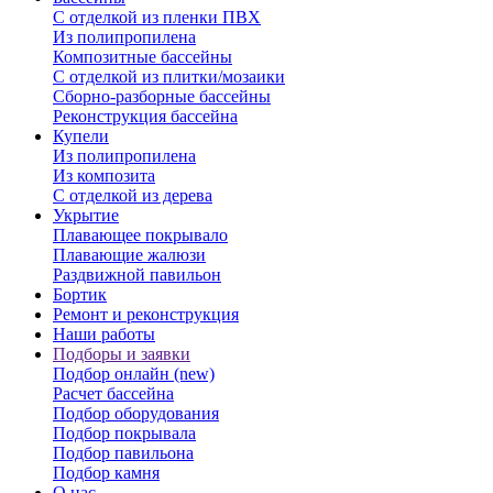
С отделкой из пленки ПВХ
Из полипропилена
Композитные бассейны
С отделкой из плитки/мозаики
Сборно-разборные бассейны
Реконструкция бассейна
Купели
Из полипропилена
Из композита
С отделкой из дерева
Укрытие
Плавающее покрывало
Плавающие жалюзи
Раздвижной павильон
Бортик
Ремонт и реконструкция
Наши работы
Подборы и заявки
Подбор онлайн (new)
Расчет бассейна
Подбор оборудования
Подбор покрывала
Подбор павильона
Подбор камня
О нас