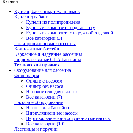
Каталог
Купели, бассейны, тех. приямок
Купели для бани
Купели из полипропилена
Купель из композита под засыпку
Купель из композита с наружной отделкой
Все категории (3)
Полипропиленовые бассейны
Композитные бассейны
Каркасные и надувные бассейны
Гидромассажные СПА бассейны
Технический приямок
Оборудование для бассейна
Фильтрация
Фильтр с насосом
Фильтр без насоса
Наполнитель для фильтра
Все категории (7)
Насосное оборудование
Насосы для бассейна
Циркуляционные насосы
Вертикальные многоступенчатые насосы
Все категории (10)
Лестницы и поручни