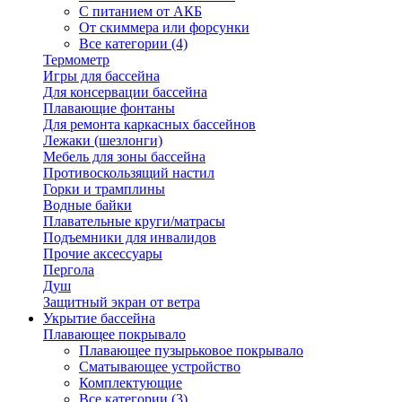
С питанием от АКБ
От скиммера или форсунки
Все категории (4)
Термометр
Игры для бассейна
Для консервации бассейна
Плавающие фонтаны
Для ремонта каркасных бассейнов
Лежаки (шезлонги)
Мебель для зоны бассейна
Противоскользящий настил
Горки и трамплины
Водные байки
Плавательные круги/матрасы
Подъемники для инвалидов
Прочие аксессуары
Пергола
Душ
Защитный экран от ветра
Укрытие бассейна
Плавающее покрывало
Плавающее пузырьковое покрывало
Сматывающее устройство
Комплектующие
Все категории (3)