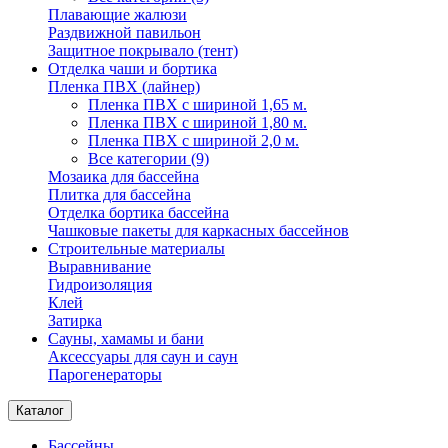
Плавающие жалюзи
Раздвижной павильон
Защитное покрывало (тент)
Отделка чаши и бортика
Пленка ПВХ (лайнер)
Пленка ПВХ с шириной 1,65 м.
Пленка ПВХ с шириной 1,80 м.
Пленка ПВХ с шириной 2,0 м.
Все категории (9)
Мозаика для бассейна
Плитка для бассейна
Отделка бортика бассейна
Чашковые пакеты для каркасных бассейнов
Строительные материалы
Выравнивание
Гидроизоляция
Клей
Затирка
Сауны, хамамы и бани
Аксессуары для саун и саун
Парогенераторы
Каталог
Бассейны