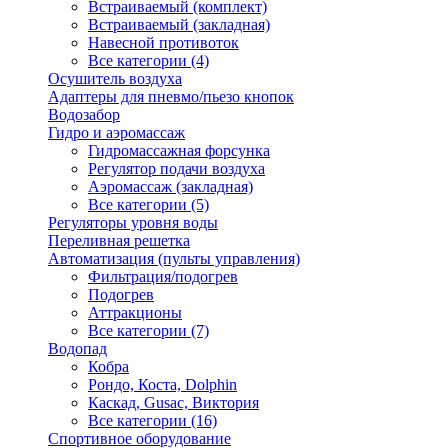
Встраиваемый (комплект)
Встраиваемый (закладная)
Навесной противоток
Все категории (4)
Осушитель воздуха
Адаптеры для пневмо/пьезо кнопок
Водозабор
Гидро и аэромассаж
Гидромассажная форсунка
Регулятор подачи воздуха
Аэромассаж (закладная)
Все категории (5)
Регуляторы уровня воды
Переливная решетка
Автоматизация (пульты управления)
Фильтрация/подогрев
Подогрев
Аттракционы
Все категории (7)
Водопад
Кобра
Рондо, Коста, Dolphin
Каскад, Gusac, Виктория
Все категории (16)
Спортивное оборудование