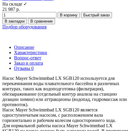
На складе ✓
21 987 р.
В корзину
Быстрый заказ
В закладки
В сравнение
Подбор оборудования
Описание
Характеристики
Вопрос-ответ
Заказ и оплата
Отзывы
0
Насос Mayer Schwimmbad LX SGB120 используется для
перекачивания воды плавательного бассейна в различных
контурах, таких как водоподготовка (фильтрация),
обеззараживание (отдельный контур анализа на станцию
дозации химии) или аттракционы (водопад, гидромассаж или
противоток).
Насос Mayer Schwimmbad LX SGB120 является
одноступенчатым насосом, с расположением вала
горизонтально и рабочим колесом одностороннего хода.
Для нормальной работы насоса Mayer Schwimmbad LX
SGB120 он всегда должен быть наполнен водой. В противном