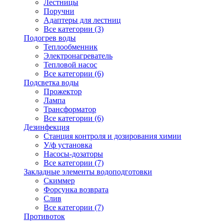
Лестницы
Поручни
Адаптеры для лестниц
Все категории (3)
Подогрев воды
Теплообменник
Электронагреватель
Тепловой насос
Все категории (6)
Подсветка воды
Прожектор
Лампа
Трансформатор
Все категории (6)
Дезинфекция
Станция контроля и дозирования химии
У/ф установка
Насосы-дозаторы
Все категории (7)
Закладные элементы водоподготовки
Скиммер
Форсунка возврата
Слив
Все категории (7)
Противоток