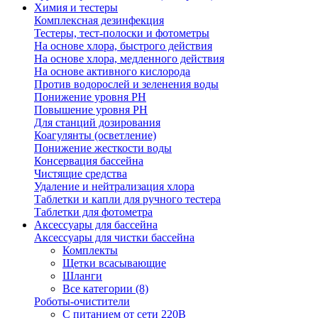
Химия и тестеры
Комплексная дезинфекция
Тестеры, тест-полоски и фотометры
На основе хлора, быстрого действия
На основе хлора, медленного действия
На основе активного кислорода
Против водорослей и зеленения воды
Понижение уровня РН
Повышение уровня РН
Для станций дозирования
Коагулянты (осветление)
Понижение жесткости воды
Консервация бассейна
Чистящие средства
Удаление и нейтрализация хлора
Таблетки и капли для ручного тестера
Таблетки для фотометра
Аксессуары для бассейна
Аксессуары для чистки бассейна
Комплекты
Щетки всасывающие
Шланги
Все категории (8)
Роботы-очистители
С питанием от сети 220В