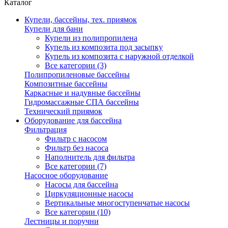
Каталог
Купели, бассейны, тех. приямок
Купели для бани
Купели из полипропилена
Купель из композита под засыпку
Купель из композита с наружной отделкой
Все категории (3)
Полипропиленовые бассейны
Композитные бассейны
Каркасные и надувные бассейны
Гидромассажные СПА бассейны
Технический приямок
Оборудование для бассейна
Фильтрация
Фильтр с насосом
Фильтр без насоса
Наполнитель для фильтра
Все категории (7)
Насосное оборудование
Насосы для бассейна
Циркуляционные насосы
Вертикальные многоступенчатые насосы
Все категории (10)
Лестницы и поручни