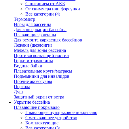
С питанием от АКБ
От скиммера или форсунки
Все категории (4)
Термометр
Игры для бассейна
Для консервации бассейна
Плавающие фонтаны
Для ремонта каркасных бассейнов
Лежаки (шезлонги)
Мебель для зоны бассейна
Противоскользящий настил
Горки и трамплины
Водные байки
Плавательные круги/матрасы
Подъемники для инвалидов
Прочие аксессуары
Пергола
Душ
Защитный экран от ветра
Укрытие бассейна
Плавающее покрывало
Плавающее пузырьковое покрывало
Сматывающее устройство
Комплектующие
Все категории (3)