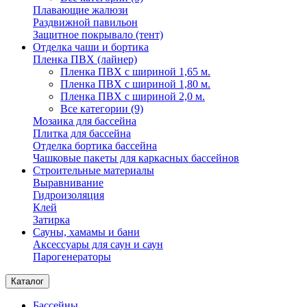
Плавающие жалюзи
Раздвижной павильон
Защитное покрывало (тент)
Отделка чаши и бортика
Пленка ПВХ (лайнер)
Пленка ПВХ с шириной 1,65 м.
Пленка ПВХ с шириной 1,80 м.
Пленка ПВХ с шириной 2,0 м.
Все категории (9)
Мозаика для бассейна
Плитка для бассейна
Отделка бортика бассейна
Чашковые пакеты для каркасных бассейнов
Строительные материалы
Выравнивание
Гидроизоляция
Клей
Затирка
Сауны, хамамы и бани
Аксессуары для саун и саун
Парогенераторы
Каталог
Бассейны