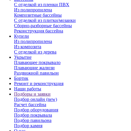
С отделкой из пленки ПВХ
Из полипропилена
Композитные бассейны
С отделкой из плитки/мозаики
Сборно-разборные бассейны
Реконструкция бассейна
Купели
Из полипропилена
Из композита
С отделкой из дерева
Укрытие
Плавающее покрывало
Плавающие жалюзи
Раздвижной павильон
Бортик
Ремонт и реконструкция
Наши работы
Подборы и заявки
Подбор онлайн (new)
Расчет бассейна
Подбор оборудования
Подбор покрывала
Подбор павильона
Подбор камня
О нас