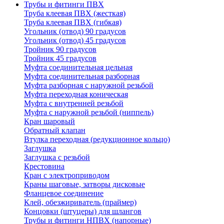
Трубы и фитинги ПВХ
Труба клеевая ПВХ (жесткая)
Труба клеевая ПВХ (гибкая)
Угольник (отвод) 90 градусов
Угольник (отвод) 45 градусов
Тройник 90 градусов
Тройник 45 градусов
Муфта соединительная цельная
Муфта соединительная разборная
Муфта разборная с наружной резьбой
Муфта переходная коническая
Муфта с внутренней резьбой
Муфта с наружной резьбой (ниппель)
Кран шаровый
Обратный клапан
Втулка переходная (редукционное кольцо)
Заглушка
Заглушка с резьбой
Крестовина
Кран с электроприводом
Краны шаговые, затворы дисковые
Фланцевое соединение
Клей, обезжириватель (праймер)
Концовки (штуцеры) для шлангов
Трубы и фитинги НПВХ (напорные)