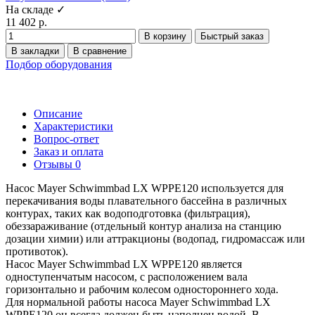
На складе ✓
11 402 р.
В корзину
Быстрый заказ
В закладки
В сравнение
Подбор оборудования
Описание
Характеристики
Вопрос-ответ
Заказ и оплата
Отзывы
0
Насос Mayer Schwimmbad LX WPPE120 используется для
перекачивания воды плавательного бассейна в различных
контурах, таких как водоподготовка (фильтрация),
обеззараживание (отдельный контур анализа на станцию
дозации химии) или аттракционы (водопад, гидромассаж или
противоток).
Насос Mayer Schwimmbad LX WPPE120 является
одноступенчатым насосом, с расположением вала
горизонтально и рабочим колесом одностороннего хода.
Для нормальной работы насоса Mayer Schwimmbad LX
WPPE120 он всегда должен быть наполнен водой. В