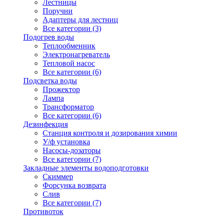
Лестницы
Поручни
Адаптеры для лестниц
Все категории (3)
Подогрев воды
Теплообменник
Электронагреватель
Тепловой насос
Все категории (6)
Подсветка воды
Прожектор
Лампа
Трансформатор
Все категории (6)
Дезинфекция
Станция контроля и дозирования химии
У/ф установка
Насосы-дозаторы
Все категории (7)
Закладные элементы водоподготовки
Скиммер
Форсунка возврата
Слив
Все категории (7)
Противоток