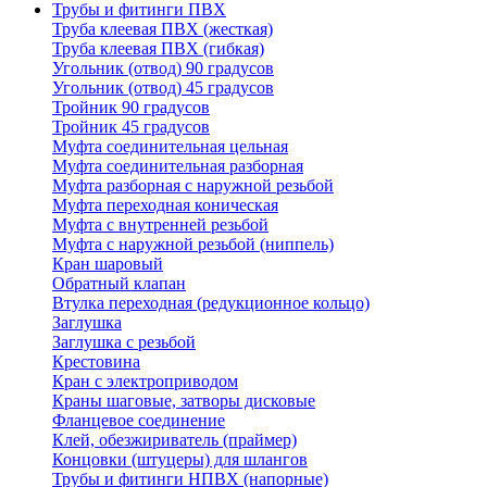
Трубы и фитинги ПВХ
Труба клеевая ПВХ (жесткая)
Труба клеевая ПВХ (гибкая)
Угольник (отвод) 90 градусов
Угольник (отвод) 45 градусов
Тройник 90 градусов
Тройник 45 градусов
Муфта соединительная цельная
Муфта соединительная разборная
Муфта разборная с наружной резьбой
Муфта переходная коническая
Муфта с внутренней резьбой
Муфта с наружной резьбой (ниппель)
Кран шаровый
Обратный клапан
Втулка переходная (редукционное кольцо)
Заглушка
Заглушка с резьбой
Крестовина
Кран с электроприводом
Краны шаговые, затворы дисковые
Фланцевое соединение
Клей, обезжириватель (праймер)
Концовки (штуцеры) для шлангов
Трубы и фитинги НПВХ (напорные)