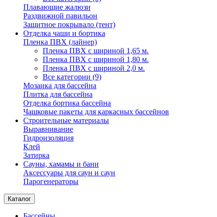
Плавающие жалюзи
Раздвижной павильон
Защитное покрывало (тент)
Отделка чаши и бортика
Пленка ПВХ (лайнер)
Пленка ПВХ с шириной 1,65 м.
Пленка ПВХ с шириной 1,80 м.
Пленка ПВХ с шириной 2,0 м.
Все категории (9)
Мозаика для бассейна
Плитка для бассейна
Отделка бортика бассейна
Чашковые пакеты для каркасных бассейнов
Строительные материалы
Выравнивание
Гидроизоляция
Клей
Затирка
Сауны, хамамы и бани
Аксессуары для саун и саун
Парогенераторы
Каталог
Бассейны