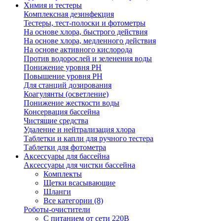
Химия и тестеры
Комплексная дезинфекция
Тестеры, тест-полоски и фотометры
На основе хлора, быстрого действия
На основе хлора, медленного действия
На основе активного кислорода
Против водорослей и зеленения воды
Понижение уровня РН
Повышение уровня РН
Для станций дозирования
Коагулянты (осветление)
Понижение жесткости воды
Консервация бассейна
Чистящие средства
Удаление и нейтрализация хлора
Таблетки и капли для ручного тестера
Таблетки для фотометра
Аксессуары для бассейна
Аксессуары для чистки бассейна
Комплекты
Щетки всасывающие
Шланги
Все категории (8)
Роботы-очистители
С питанием от сети 220В