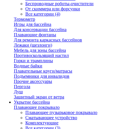
Беспроводные роботы-очистители
От скиммера или форсунки
Все категории (4)
Термометр
Игры для бассейна
Для консервации бассейна
Плавающие фонтаны
Для ремонта каркасных бассейнов
Лежаки (шезлонги)
Мебель для зоны бассейна
Противоскользящий настил
Горки и трамплины
Водные байки
Плавательные круги/матрасы
Подъемники для инвалидов
Прочие аксессуары
Пергола
Душ
Защитный экран от ветра
Укрытие бассейна
Плавающее покрывало
Плавающее пузырьковое покрывало
Сматывающее устройство
Комплектующие
Все категории (3)