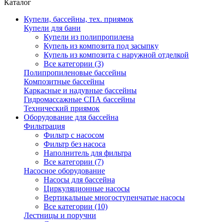
Каталог
Купели, бассейны, тех. приямок
Купели для бани
Купели из полипропилена
Купель из композита под засыпку
Купель из композита с наружной отделкой
Все категории (3)
Полипропиленовые бассейны
Композитные бассейны
Каркасные и надувные бассейны
Гидромассажные СПА бассейны
Технический приямок
Оборудование для бассейна
Фильтрация
Фильтр с насосом
Фильтр без насоса
Наполнитель для фильтра
Все категории (7)
Насосное оборудование
Насосы для бассейна
Циркуляционные насосы
Вертикальные многоступенчатые насосы
Все категории (10)
Лестницы и поручни