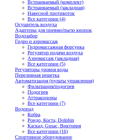
Встраиваемый (комплект)
Встраиваемый (закладная)
Навесной противоток
Все категории (4)
Осушитель воздуха
Адаптеры для пневмо/пьезо кнопок
Водозабор
Гидро и аэромассаж
Гидромассажная форсунка
Регулятор подачи воздуха
Аэромассаж (закладная)
Все категории (5)
Регуляторы уровня воды
Переливная решетка
Автоматизация (пульты управления)
Фильтрация/подогрев
Подогрев
Аттракционы
Все категории (7)
Водопад
Кобра
Рондо, Коста, Dolphin
Каскад, Gusac, Виктория
Все категории (16)
Спортивное оборудование