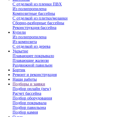
С отделкой из пленки ПВХ
Из полипропилена
Композитные бассейны
С отделкой из плитки/мозаики
Сборно-разборные бассейны
Реконструкция бассейна
Купели
Из полипропилена
Из композита
С отделкой из дерева
Укрытие
Плавающее покрывало
Плавающие жалюзи
Раздвижной павильон
Бортик
Ремонт и реконструкция
Наши работы
Подборы и заявки
Подбор онлайн (new)
Расчет бассейна
Подбор оборудования
Подбор покрывала
Подбор павильона
Подбор камня
О нас