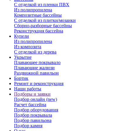
С отделкой из пленки ПВХ
Из полипропилена
Композитные бассейны
С отделкой из плитки/мозаики
Сборно-разборные бассейны
Реконструкция бассейна
Купели
Из полипропилена
Из композита
С отделкой из дерева
Укрытие
Плавающее покрывало
Плавающие жалюзи
Раздвижной павильон
Бортик
Ремонт и реконструкция
Наши работы
Подборы и заявки
Подбор онлайн (new)
Расчет бассейна
Подбор оборудования
Подбор покрывала
Подбор павильона
Подбор камня
О нас