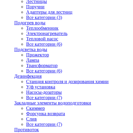
Лестницы
Поручни
Адаптеры для лестниц
Все категории (3)
Подогрев воды
Теплообменник
Электронагреватель
Тепловой насос
Все категории (6)
Подсветка воды
Прожектор
Лампа
Трансформатор
Все категории (6)
Дезинфекция
Станция контроля и дозирования химии
У/ф установка
Насосы-дозаторы
Все категории (7)
Закладные элементы водоподготовки
Скиммер
Форсунка возврата
Слив
Все категории (7)
Противоток