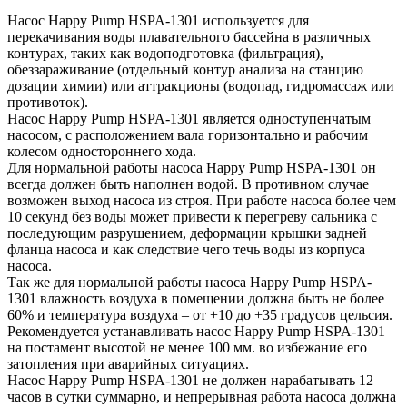
Насос Happy Pump HSPA-1301 используется для
перекачивания воды плавательного бассейна в различных
контурах, таких как водоподготовка (фильтрация),
обеззараживание (отдельный контур анализа на станцию
дозации химии) или аттракционы (водопад, гидромассаж или
противоток).
Насос Happy Pump HSPA-1301 является одноступенчатым
насосом, с расположением вала горизонтально и рабочим
колесом одностороннего хода.
Для нормальной работы насоса Happy Pump HSPA-1301 он
всегда должен быть наполнен водой. В противном случае
возможен выход насоса из строя. При работе насоса более чем
10 секунд без воды может привести к перегреву сальника с
последующим разрушением, деформации крышки задней
фланца насоса и как следствие чего течь воды из корпуса
насоса.
Так же для нормальной работы насоса Happy Pump HSPA-
1301 влажность воздуха в помещении должна быть не более
60% и температура воздуха – от +10 до +35 градусов цельсия.
Рекомендуется устанавливать насос Happy Pump HSPA-1301
на постамент высотой не менее 100 мм. во избежание его
затопления при аварийных ситуациях.
Насос Happy Pump HSPA-1301 не должен нарабатывать 12
часов в сутки суммарно, и непрерывная работа насоса должна