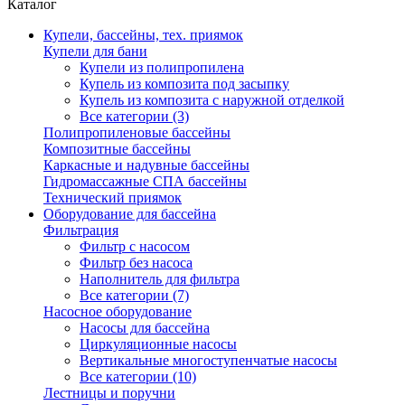
Каталог
Купели, бассейны, тех. приямок
Купели для бани
Купели из полипропилена
Купель из композита под засыпку
Купель из композита с наружной отделкой
Все категории (3)
Полипропиленовые бассейны
Композитные бассейны
Каркасные и надувные бассейны
Гидромассажные СПА бассейны
Технический приямок
Оборудование для бассейна
Фильтрация
Фильтр с насосом
Фильтр без насоса
Наполнитель для фильтра
Все категории (7)
Насосное оборудование
Насосы для бассейна
Циркуляционные насосы
Вертикальные многоступенчатые насосы
Все категории (10)
Лестницы и поручни