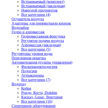
Встраиваемый (комплект)
Встраиваемый (закладная)
Навесной противоток
Все категории (4)
Осушитель воздуха
Адаптеры для пневмо/пьезо кнопок
Водозабор
Гидро и аэромассаж
Гидромассажная форсунка
Регулятор подачи воздуха
Аэромассаж (закладная)
Все категории (5)
Регуляторы уровня воды
Переливная решетка
Автоматизация (пульты управления)
Фильтрация/подогрев
Подогрев
Аттракционы
Все категории (7)
Водопад
Кобра
Рондо, Коста, Dolphin
Каскад, Gusac, Виктория
Все категории (16)
Спортивное оборудование