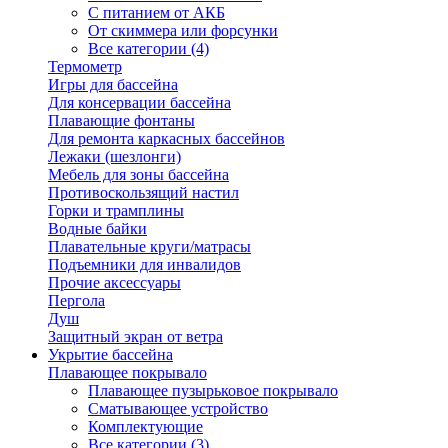
С питанием от АКБ
От скиммера или форсунки
Все категории (4)
Термометр
Игры для бассейна
Для консервации бассейна
Плавающие фонтаны
Для ремонта каркасных бассейнов
Лежаки (шезлонги)
Мебель для зоны бассейна
Противоскользящий настил
Горки и трамплины
Водные байки
Плавательные круги/матрасы
Подъемники для инвалидов
Прочие аксессуары
Пергола
Душ
Защитный экран от ветра
Укрытие бассейна
Плавающее покрывало
Плавающее пузырьковое покрывало
Сматывающее устройство
Комплектующие
Все категории (3)