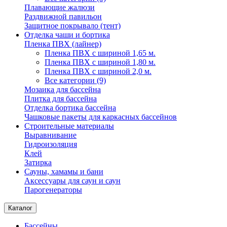
Плавающие жалюзи
Раздвижной павильон
Защитное покрывало (тент)
Отделка чаши и бортика
Пленка ПВХ (лайнер)
Пленка ПВХ с шириной 1,65 м.
Пленка ПВХ с шириной 1,80 м.
Пленка ПВХ с шириной 2,0 м.
Все категории (9)
Мозаика для бассейна
Плитка для бассейна
Отделка бортика бассейна
Чашковые пакеты для каркасных бассейнов
Строительные материалы
Выравнивание
Гидроизоляция
Клей
Затирка
Сауны, хамамы и бани
Аксессуары для саун и саун
Парогенераторы
Каталог
Бассейны