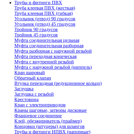
Трубы и фитинги ПВХ
Труба клеевая ПВХ (жесткая)
Труба клеевая ПВХ (гибкая)
Угольник (отвод) 90 градусов
Угольник (отвод) 45 градусов
Тройник 90 градусов
Тройник 45 градусов
Муфта соединительная цельная
Муфта соединительная разборная
Муфта разборная с наружной резьбой
Муфта переходная коническая
Муфта с внутренней резьбой
Муфта с наружной резьбой (ниппель)
Кран шаровый
Обратный клапан
Втулка переходная (редукционное кольцо)
Заглушка
Заглушка с резьбой
Крестовина
Кран с электроприводом
Краны шаговые, затворы дисковые
Фланцевое соединение
Клей, обезжириватель (праймер)
Концовки (штуцеры) для шлангов
Трубы и фитинги НПВХ (напорные)