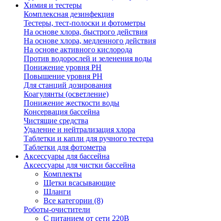
Химия и тестеры
Комплексная дезинфекция
Тестеры, тест-полоски и фотометры
На основе хлора, быстрого действия
На основе хлора, медленного действия
На основе активного кислорода
Против водорослей и зеленения воды
Понижение уровня РН
Повышение уровня РН
Для станций дозирования
Коагулянты (осветление)
Понижение жесткости воды
Консервация бассейна
Чистящие средства
Удаление и нейтрализация хлора
Таблетки и капли для ручного тестера
Таблетки для фотометра
Аксессуары для бассейна
Аксессуары для чистки бассейна
Комплекты
Щетки всасывающие
Шланги
Все категории (8)
Роботы-очистители
С питанием от сети 220В