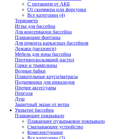
С питанием от АКБ
От скиммера или форсунки
Все категории (4)
Термометр
Игры для бассейна
Для консервации бассейна
Плавающие фонтаны
Для ремонта каркасных бассейнов
Лежаки (шезлонги)
Мебель для зоны бассейна
Противоскользящий настил
Горки и трамплины
Водные байки
Плавательные круги/матрасы
Подъемники для инвалидов
Прочие аксессуары
Пергола
Душ
Защитный экран от ветра
Укрытие бассейна
Плавающее покрывало
Плавающее пузырьковое покрывало
Сматывающее устройство
Комплектующие
Все категории (3)