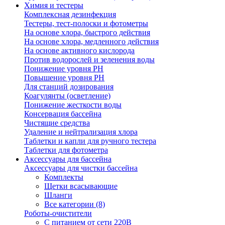
Химия и тестеры
Комплексная дезинфекция
Тестеры, тест-полоски и фотометры
На основе хлора, быстрого действия
На основе хлора, медленного действия
На основе активного кислорода
Против водорослей и зеленения воды
Понижение уровня РН
Повышение уровня РН
Для станций дозирования
Коагулянты (осветление)
Понижение жесткости воды
Консервация бассейна
Чистящие средства
Удаление и нейтрализация хлора
Таблетки и капли для ручного тестера
Таблетки для фотометра
Аксессуары для бассейна
Аксессуары для чистки бассейна
Комплекты
Щетки всасывающие
Шланги
Все категории (8)
Роботы-очистители
С питанием от сети 220В