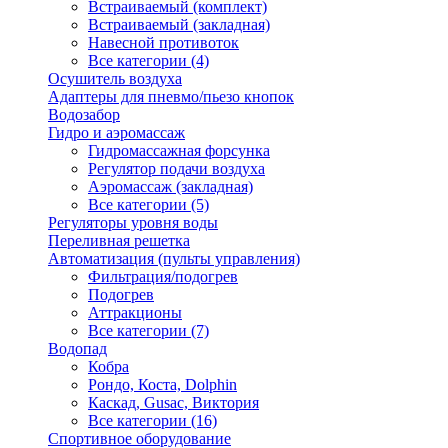
Встраиваемый (комплект)
Встраиваемый (закладная)
Навесной противоток
Все категории (4)
Осушитель воздуха
Адаптеры для пневмо/пьезо кнопок
Водозабор
Гидро и аэромассаж
Гидромассажная форсунка
Регулятор подачи воздуха
Аэромассаж (закладная)
Все категории (5)
Регуляторы уровня воды
Переливная решетка
Автоматизация (пульты управления)
Фильтрация/подогрев
Подогрев
Аттракционы
Все категории (7)
Водопад
Кобра
Рондо, Коста, Dolphin
Каскад, Gusac, Виктория
Все категории (16)
Спортивное оборудование