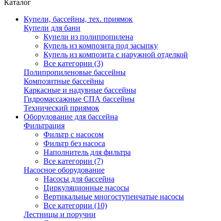
Каталог
Купели, бассейны, тех. приямок
Купели для бани
Купели из полипропилена
Купель из композита под засыпку
Купель из композита с наружной отделкой
Все категории (3)
Полипропиленовые бассейны
Композитные бассейны
Каркасные и надувные бассейны
Гидромассажные СПА бассейны
Технический приямок
Оборудование для бассейна
Фильтрация
Фильтр с насосом
Фильтр без насоса
Наполнитель для фильтра
Все категории (7)
Насосное оборудование
Насосы для бассейна
Циркуляционные насосы
Вертикальные многоступенчатые насосы
Все категории (10)
Лестницы и поручни