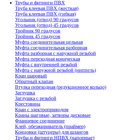
Трубы и фитинги ПВХ
Труба клеевая ПВХ (жесткая)
Труба клеевая ПВХ (гибкая)
Угольник (отвод) 90 градусов
Угольник (отвод) 45 градусов
Тройник 90 градусов
Тройник 45 градусов
Муфта соединительная цельная
Муфта соединительная разборная
Муфта разборная с наружной резьбой
Муфта переходная коническая
Муфта с внутренней резьбой
Муфта с наружной резьбой (ниппель)
Кран шаровый
Обратный клапан
Втулка переходная (редукционное кольцо)
Заглушка
Заглушка с резьбой
Крестовина
Кран с электроприводом
Краны шаговые, затворы дисковые
Фланцевое соединение
Клей, обезжириватель (праймер)
Концовки (штуцеры) для шлангов
Трубы и фитинги НПВХ (напорные)