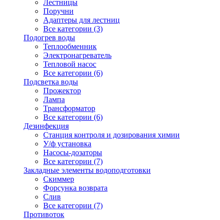
Лестницы
Поручни
Адаптеры для лестниц
Все категории (3)
Подогрев воды
Теплообменник
Электронагреватель
Тепловой насос
Все категории (6)
Подсветка воды
Прожектор
Лампа
Трансформатор
Все категории (6)
Дезинфекция
Станция контроля и дозирования химии
У/ф установка
Насосы-дозаторы
Все категории (7)
Закладные элементы водоподготовки
Скиммер
Форсунка возврата
Слив
Все категории (7)
Противоток