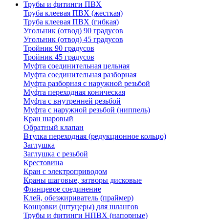
Трубы и фитинги ПВХ
Труба клеевая ПВХ (жесткая)
Труба клеевая ПВХ (гибкая)
Угольник (отвод) 90 градусов
Угольник (отвод) 45 градусов
Тройник 90 градусов
Тройник 45 градусов
Муфта соединительная цельная
Муфта соединительная разборная
Муфта разборная с наружной резьбой
Муфта переходная коническая
Муфта с внутренней резьбой
Муфта с наружной резьбой (ниппель)
Кран шаровый
Обратный клапан
Втулка переходная (редукционное кольцо)
Заглушка
Заглушка с резьбой
Крестовина
Кран с электроприводом
Краны шаговые, затворы дисковые
Фланцевое соединение
Клей, обезжириватель (праймер)
Концовки (штуцеры) для шлангов
Трубы и фитинги НПВХ (напорные)