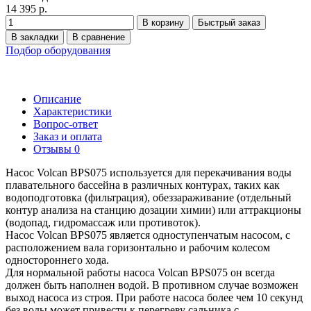
14 395 р.
В корзину
Быстрый заказ
В закладки
В сравнение
Подбор оборудования
Описание
Характеристики
Вопрос-ответ
Заказ и оплата
Отзывы
0
Насос Volcan BPS075 используется для перекачивания воды
плавательного бассейна в различных контурах, таких как
водоподготовка (фильтрация), обеззараживание (отдельный
контур анализа на станцию дозации химии) или аттракционы
(водопад, гидромассаж или противоток).
Насос Volcan BPS075 является одноступенчатым насосом, с
расположением вала горизонтально и рабочим колесом
одностороннего хода.
Для нормальной работы насоса Volcan BPS075 он всегда
должен быть наполнен водой. В противном случае возможен
выход насоса из строя. При работе насоса более чем 10 секунд
без воды может привести к перегреву сальника с