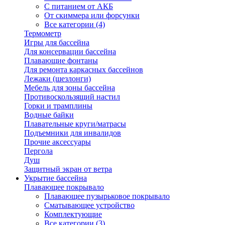
С питанием от АКБ
От скиммера или форсунки
Все категории (4)
Термометр
Игры для бассейна
Для консервации бассейна
Плавающие фонтаны
Для ремонта каркасных бассейнов
Лежаки (шезлонги)
Мебель для зоны бассейна
Противоскользящий настил
Горки и трамплины
Водные байки
Плавательные круги/матрасы
Подъемники для инвалидов
Прочие аксессуары
Пергола
Душ
Защитный экран от ветра
Укрытие бассейна
Плавающее покрывало
Плавающее пузырьковое покрывало
Сматывающее устройство
Комплектующие
Все категории (3)