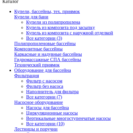
Каталог
Купели, бассейны, тех. приямок
Купели для бани
Купели из полипропилена
Купель из композита под засыпку
Купель из композита с наружной отделкой
Все категории (3)
Полипропиленовые бассейны
Композитные бассейны
Каркасные и надувные бассейны
Гидромассажные СПА бассейны
Технический приямок
Оборудование для бассейна
Фильтрация
Фильтр с насосом
Фильтр без насоса
Наполнитель для фильтра
Все категории (7)
Насосное оборудование
Насосы для бассейна
Циркуляционные насосы
Вертикальные многоступенчатые насосы
Все категории (10)
Лестницы и поручни