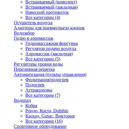
Встраиваемый (комплект)
Встраиваемый (закладная)
Навесной противоток
Все категории (4)
Осушитель воздуха
Адаптеры для пневмо/пьезо кнопок
Водозабор
Гидро и аэромассаж
Гидромассажная форсунка
Регулятор подачи воздуха
Аэромассаж (закладная)
Все категории (5)
Регуляторы уровня воды
Переливная решетка
Автоматизация (пульты управления)
Фильтрация/подогрев
Подогрев
Аттракционы
Все категории (7)
Водопад
Кобра
Рондо, Коста, Dolphin
Каскад, Gusac, Виктория
Все категории (16)
Спортивное оборудование