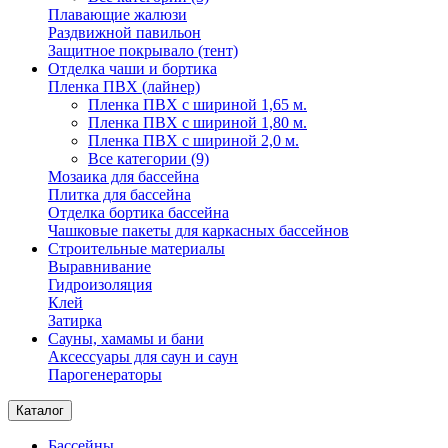
Плавающие жалюзи
Раздвижной павильон
Защитное покрывало (тент)
Отделка чаши и бортика
Пленка ПВХ (лайнер)
Пленка ПВХ с шириной 1,65 м.
Пленка ПВХ с шириной 1,80 м.
Пленка ПВХ с шириной 2,0 м.
Все категории (9)
Мозаика для бассейна
Плитка для бассейна
Отделка бортика бассейна
Чашковые пакеты для каркасных бассейнов
Строительные материалы
Выравнивание
Гидроизоляция
Клей
Затирка
Сауны, хамамы и бани
Аксессуары для саун и саун
Парогенераторы
Каталог
Бассейны