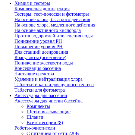
Химия и тестеры
Комплексная дезинфекция
Тестеры, тест-полоски и фотометры
На основе хлора, быстрого действия
На основе хлора, медленного действия
На основе активного кислорода
Против водорослей и зеленения воды
Понижение уровня РН
Повышение уровня РН
Для станций дозирования
Коагулянты (осветление)
Понижение жесткости воды
Консервация бассейна
Чистящие средства
Удаление и нейтрализация хлора
Таблетки и капли для ручного тестера
Таблетки для фотометра
Аксессуары для бассейна
Аксессуары для чистки бассейна
Комплекты
Щетки всасывающие
Шланги
Все категории (8)
Роботы-очистители
С питанием от сети 220В