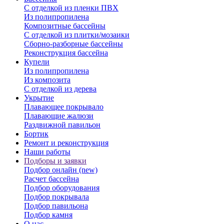
С отделкой из пленки ПВХ
Из полипропилена
Композитные бассейны
С отделкой из плитки/мозаики
Сборно-разборные бассейны
Реконструкция бассейна
Купели
Из полипропилена
Из композита
С отделкой из дерева
Укрытие
Плавающее покрывало
Плавающие жалюзи
Раздвижной павильон
Бортик
Ремонт и реконструкция
Наши работы
Подборы и заявки
Подбор онлайн (new)
Расчет бассейна
Подбор оборудования
Подбор покрывала
Подбор павильона
Подбор камня
О нас