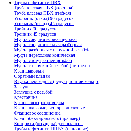
Трубы и фитинги ПВХ
Труба клеевая ПВХ (жесткая)
Труба клеевая ПВХ (гибкая)
Угольник (отвод) 90 градусов
Угольник (отвод) 45 градусов
Тройник 90 градусов
Тройник 45 градусов
Муфта соединительная цельная
Муфта соединительная разборная
Муфта разборная с наружной резьбой
Муфта переходная коническая
Муфта с внутренней резьбой
Муфта с наружной резьбой (ниппель)
Кран шаровый
Обратный клапан
Втулка переходная (редукционное кольцо)
Заглушка
Заглушка с резьбой
Крестовина
Кран с электроприводом
Краны шаговые, затворы дисковые
Фланцевое соединение
Клей, обезжириватель (праймер)
Концовки (штуцеры) для шлангов
Трубы и фитинги НПВХ (напорные)