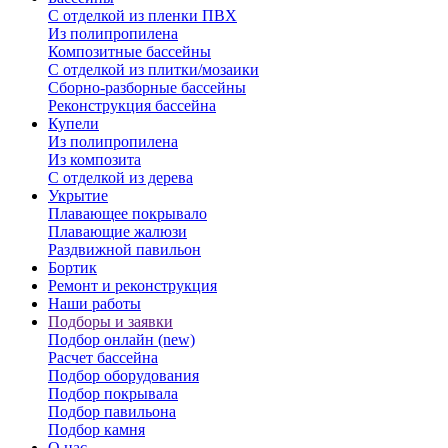
С отделкой из пленки ПВХ
Из полипропилена
Композитные бассейны
С отделкой из плитки/мозаики
Сборно-разборные бассейны
Реконструкция бассейна
Купели
Из полипропилена
Из композита
С отделкой из дерева
Укрытие
Плавающее покрывало
Плавающие жалюзи
Раздвижной павильон
Бортик
Ремонт и реконструкция
Наши работы
Подборы и заявки
Подбор онлайн (new)
Расчет бассейна
Подбор оборудования
Подбор покрывала
Подбор павильона
Подбор камня
О нас