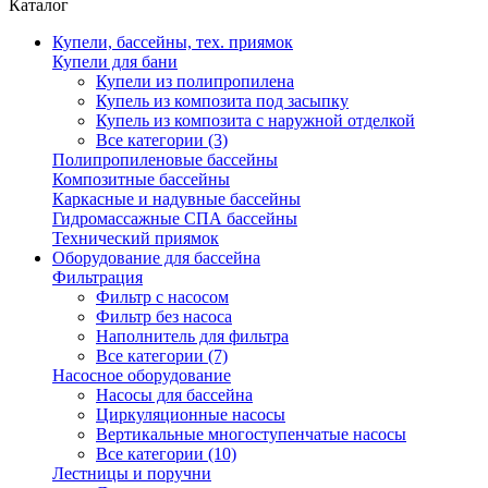
Каталог
Купели, бассейны, тех. приямок
Купели для бани
Купели из полипропилена
Купель из композита под засыпку
Купель из композита с наружной отделкой
Все категории (3)
Полипропиленовые бассейны
Композитные бассейны
Каркасные и надувные бассейны
Гидромассажные СПА бассейны
Технический приямок
Оборудование для бассейна
Фильтрация
Фильтр с насосом
Фильтр без насоса
Наполнитель для фильтра
Все категории (7)
Насосное оборудование
Насосы для бассейна
Циркуляционные насосы
Вертикальные многоступенчатые насосы
Все категории (10)
Лестницы и поручни