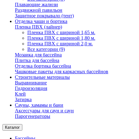
Плавающие жалюзи
Раздвижной павильон
Защитное покрывало (тент)
Отделка чаши и бортика
Пленка ПВХ (лайнер)
Пленка ПВХ с шириной 1,65 м.
Пленка ПВХ с шириной 1,80 м.
Пленка ПВХ с шириной 2,0 м.
Все категории (9)
Мозаика для бассейна
Плитка для бассейна
Отделка бортика бассейна
Чашковые пакеты для каркасных бассейнов
Строительные материалы
Выравнивание
Гидроизоляция
Клей
Затирка
Сауны, хамамы и бани
Аксессуары для саун и саун
Парогенераторы
Каталог
Бассейны