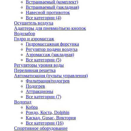
Встраиваемый (комплект)
Встраиваемый (закладная)
Навесной противоток
Все категории (4)
Осушитель воздуха
Адаптеры для пневмо/пьезо кнопок
Водозабор
Гидро и аэромассаж
Гидромассажная форсунка
Регулятор подачи воздуха
Аэромассаж (закладная)
Все категории (5)
Регуляторы уровня воды
Переливная решетка
Автоматизация (пульты управления)
Фильтрация/подогрев
Подогрев
Аттракционы
Все категории (7)
Водопад
Кобра
Рондо, Коста, Dolphin
Каскад, Gusac, Виктория
Все категории (16)
Спортивное оборудование