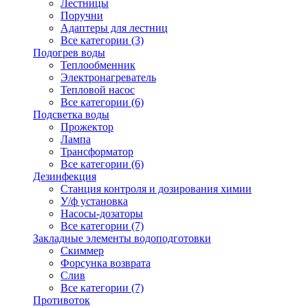
Лестницы
Поручни
Адаптеры для лестниц
Все категории (3)
Подогрев воды
Теплообменник
Электронагреватель
Тепловой насос
Все категории (6)
Подсветка воды
Прожектор
Лампа
Трансформатор
Все категории (6)
Дезинфекция
Станция контроля и дозирования химии
У/ф установка
Насосы-дозаторы
Все категории (7)
Закладные элементы водоподготовки
Скиммер
Форсунка возврата
Слив
Все категории (7)
Противоток