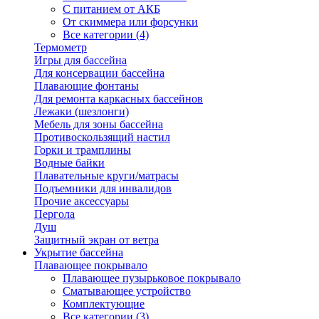
С питанием от АКБ
От скиммера или форсунки
Все категории (4)
Термометр
Игры для бассейна
Для консервации бассейна
Плавающие фонтаны
Для ремонта каркасных бассейнов
Лежаки (шезлонги)
Мебель для зоны бассейна
Противоскользящий настил
Горки и трамплины
Водные байки
Плавательные круги/матрасы
Подъемники для инвалидов
Прочие аксессуары
Пергола
Душ
Защитный экран от ветра
Укрытие бассейна
Плавающее покрывало
Плавающее пузырьковое покрывало
Сматывающее устройство
Комплектующие
Все категории (3)