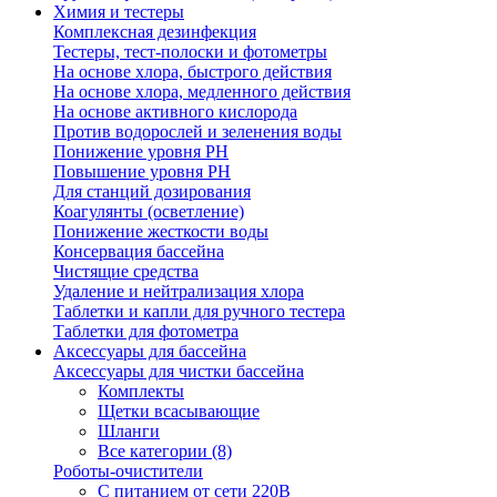
Химия и тестеры
Комплексная дезинфекция
Тестеры, тест-полоски и фотометры
На основе хлора, быстрого действия
На основе хлора, медленного действия
На основе активного кислорода
Против водорослей и зеленения воды
Понижение уровня РН
Повышение уровня РН
Для станций дозирования
Коагулянты (осветление)
Понижение жесткости воды
Консервация бассейна
Чистящие средства
Удаление и нейтрализация хлора
Таблетки и капли для ручного тестера
Таблетки для фотометра
Аксессуары для бассейна
Аксессуары для чистки бассейна
Комплекты
Щетки всасывающие
Шланги
Все категории (8)
Роботы-очистители
С питанием от сети 220В