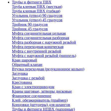
Трубы и фитинги ПВХ
Труба клеевая ПВХ (жесткая)
Труба клеевая ПВХ (гибкая)
Угольник (отвод) 90 градусов
Угольник (отвод) 45 градусов
Тройник 90 градусов
Тройник 45 градусов
Муфта соединительная цельная
Муфта соединительная разборная
Муфта разборная с наружной резьбой
Муфта переходная коническая
Муфта с внутренней резьбой
Муфта с наружной резьбой (ниппель)
Кран шаровый
Обратный клапан
Втулка переходная (редукционное кольцо)
Заглушка
Заглушка с резьбой
Крестовина
Кран с электроприводом
Краны шаговые, затворы дисковые
Фланцевое соединение
Клей, обезжириватель (праймер)
Концовки (штуцеры) для шлангов
Трубы и фитинги НПВХ (напорные)