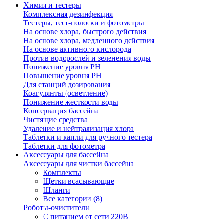
Химия и тестеры
Комплексная дезинфекция
Тестеры, тест-полоски и фотометры
На основе хлора, быстрого действия
На основе хлора, медленного действия
На основе активного кислорода
Против водорослей и зеленения воды
Понижение уровня РН
Повышение уровня РН
Для станций дозирования
Коагулянты (осветление)
Понижение жесткости воды
Консервация бассейна
Чистящие средства
Удаление и нейтрализация хлора
Таблетки и капли для ручного тестера
Таблетки для фотометра
Аксессуары для бассейна
Аксессуары для чистки бассейна
Комплекты
Щетки всасывающие
Шланги
Все категории (8)
Роботы-очистители
С питанием от сети 220В