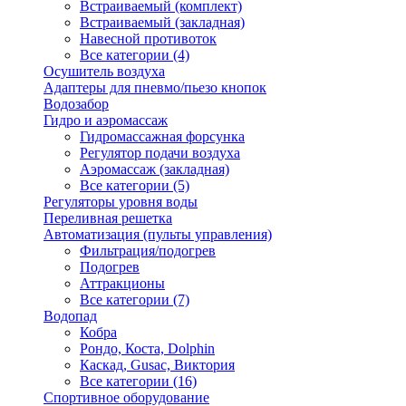
Встраиваемый (комплект)
Встраиваемый (закладная)
Навесной противоток
Все категории (4)
Осушитель воздуха
Адаптеры для пневмо/пьезо кнопок
Водозабор
Гидро и аэромассаж
Гидромассажная форсунка
Регулятор подачи воздуха
Аэромассаж (закладная)
Все категории (5)
Регуляторы уровня воды
Переливная решетка
Автоматизация (пульты управления)
Фильтрация/подогрев
Подогрев
Аттракционы
Все категории (7)
Водопад
Кобра
Рондо, Коста, Dolphin
Каскад, Gusac, Виктория
Все категории (16)
Спортивное оборудование