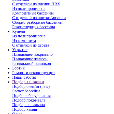
С отделкой из пленки ПВХ
Из полипропилена
Композитные бассейны
С отделкой из плитки/мозаики
Сборно-разборные бассейны
Реконструкция бассейна
Купели
Из полипропилена
Из композита
С отделкой из дерева
Укрытие
Плавающее покрывало
Плавающие жалюзи
Раздвижной павильон
Бортик
Ремонт и реконструкция
Наши работы
Подборы и заявки
Подбор онлайн (new)
Расчет бассейна
Подбор оборудования
Подбор покрывала
Подбор павильона
Подбор камня
О нас