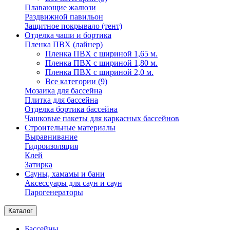
Плавающие жалюзи
Раздвижной павильон
Защитное покрывало (тент)
Отделка чаши и бортика
Пленка ПВХ (лайнер)
Пленка ПВХ с шириной 1,65 м.
Пленка ПВХ с шириной 1,80 м.
Пленка ПВХ с шириной 2,0 м.
Все категории (9)
Мозаика для бассейна
Плитка для бассейна
Отделка бортика бассейна
Чашковые пакеты для каркасных бассейнов
Строительные материалы
Выравнивание
Гидроизоляция
Клей
Затирка
Сауны, хамамы и бани
Аксессуары для саун и саун
Парогенераторы
Каталог
Бассейны