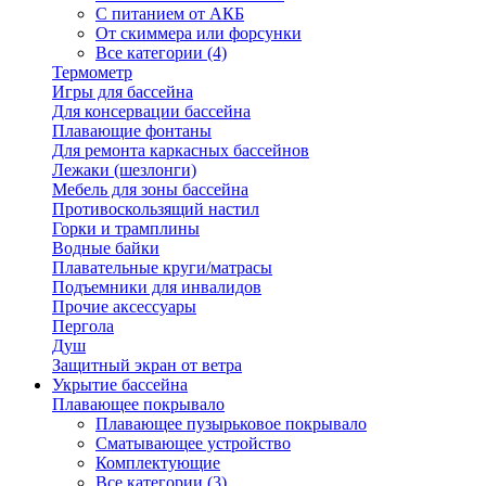
С питанием от АКБ
От скиммера или форсунки
Все категории (4)
Термометр
Игры для бассейна
Для консервации бассейна
Плавающие фонтаны
Для ремонта каркасных бассейнов
Лежаки (шезлонги)
Мебель для зоны бассейна
Противоскользящий настил
Горки и трамплины
Водные байки
Плавательные круги/матрасы
Подъемники для инвалидов
Прочие аксессуары
Пергола
Душ
Защитный экран от ветра
Укрытие бассейна
Плавающее покрывало
Плавающее пузырьковое покрывало
Сматывающее устройство
Комплектующие
Все категории (3)