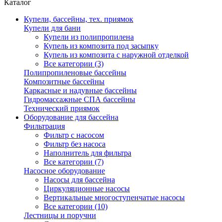
Каталог
Купели, бассейны, тех. приямок
Купели для бани
Купели из полипропилена
Купель из композита под засыпку
Купель из композита с наружной отделкой
Все категории (3)
Полипропиленовые бассейны
Композитные бассейны
Каркасные и надувные бассейны
Гидромассажные СПА бассейны
Технический приямок
Оборудование для бассейна
Фильтрация
Фильтр с насосом
Фильтр без насоса
Наполнитель для фильтра
Все категории (7)
Насосное оборудование
Насосы для бассейна
Циркуляционные насосы
Вертикальные многоступенчатые насосы
Все категории (10)
Лестницы и поручни