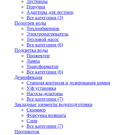
Лестницы
Поручни
Адаптеры для лестниц
Все категории (3)
Подогрев воды
Теплообменник
Электронагреватель
Тепловой насос
Все категории (6)
Подсветка воды
Прожектор
Лампа
Трансформатор
Все категории (6)
Дезинфекция
Станция контроля и дозирования химии
У/ф установка
Насосы-дозаторы
Все категории (7)
Закладные элементы водоподготовки
Скиммер
Форсунка возврата
Слив
Все категории (7)
Противоток