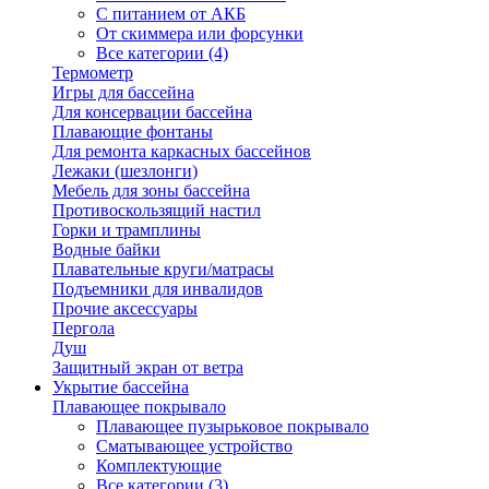
С питанием от АКБ
От скиммера или форсунки
Все категории (4)
Термометр
Игры для бассейна
Для консервации бассейна
Плавающие фонтаны
Для ремонта каркасных бассейнов
Лежаки (шезлонги)
Мебель для зоны бассейна
Противоскользящий настил
Горки и трамплины
Водные байки
Плавательные круги/матрасы
Подъемники для инвалидов
Прочие аксессуары
Пергола
Душ
Защитный экран от ветра
Укрытие бассейна
Плавающее покрывало
Плавающее пузырьковое покрывало
Сматывающее устройство
Комплектующие
Все категории (3)