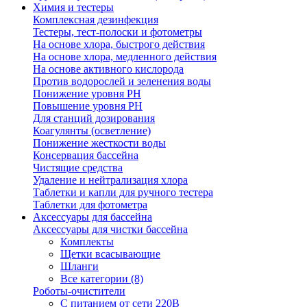
Химия и тестеры
Комплексная дезинфекция
Тестеры, тест-полоски и фотометры
На основе хлора, быстрого действия
На основе хлора, медленного действия
На основе активного кислорода
Против водорослей и зеленения воды
Понижение уровня РН
Повышение уровня РН
Для станций дозирования
Коагулянты (осветление)
Понижение жесткости воды
Консервация бассейна
Чистящие средства
Удаление и нейтрализация хлора
Таблетки и капли для ручного тестера
Таблетки для фотометра
Аксессуары для бассейна
Аксессуары для чистки бассейна
Комплекты
Щетки всасывающие
Шланги
Все категории (8)
Роботы-очистители
С питанием от сети 220В