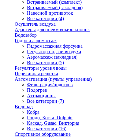
Встраиваемый (комплект)
Встраиваемый (закладная)
Навесной противоток
Все категории (4)
Осушитель воздуха
Адаптеры для пневмо/пьезо кнопок
Водозабор
Гидро и аэромассаж
Гидромассажная форсунка
Регулятор подачи воздуха
Аэромассаж (закладная)
Все категории (5)
Регуляторы уровня воды
Переливная решетка
Автоматизация (пульты управления)
Фильтрация/подогрев
Подогрев
Аттракционы
Все категории (7)
Водопад
Кобра
Рондо, Коста, Dolphin
Каскад, Gusac, Виктория
Все категории (16)
Спортивное оборудование