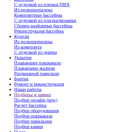
С отделкой из пленки ПВХ
Из полипропилена
Композитные бассейны
С отделкой из плитки/мозаики
Сборно-разборные бассейны
Реконструкция бассейна
Купели
Из полипропилена
Из композита
С отделкой из дерева
Укрытие
Плавающее покрывало
Плавающие жалюзи
Раздвижной павильон
Бортик
Ремонт и реконструкция
Наши работы
Подборы и заявки
Подбор онлайн (new)
Расчет бассейна
Подбор оборудования
Подбор покрывала
Подбор павильона
Подбор камня
О нас