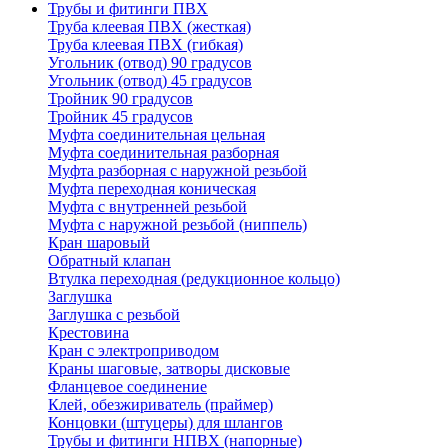
Трубы и фитинги ПВХ
Труба клеевая ПВХ (жесткая)
Труба клеевая ПВХ (гибкая)
Угольник (отвод) 90 градусов
Угольник (отвод) 45 градусов
Тройник 90 градусов
Тройник 45 градусов
Муфта соединительная цельная
Муфта соединительная разборная
Муфта разборная с наружной резьбой
Муфта переходная коническая
Муфта с внутренней резьбой
Муфта с наружной резьбой (ниппель)
Кран шаровый
Обратный клапан
Втулка переходная (редукционное кольцо)
Заглушка
Заглушка с резьбой
Крестовина
Кран с электроприводом
Краны шаговые, затворы дисковые
Фланцевое соединение
Клей, обезжириватель (праймер)
Концовки (штуцеры) для шлангов
Трубы и фитинги НПВХ (напорные)