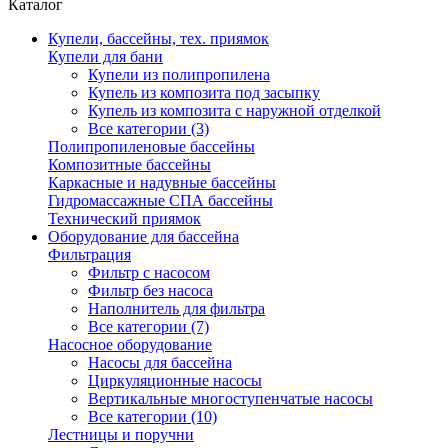
Каталог
Купели, бассейны, тех. приямок
Купели для бани
Купели из полипропилена
Купель из композита под засыпку
Купель из композита с наружной отделкой
Все категории (3)
Полипропиленовые бассейны
Композитные бассейны
Каркасные и надувные бассейны
Гидромассажные СПА бассейны
Технический приямок
Оборудование для бассейна
Фильтрация
Фильтр с насосом
Фильтр без насоса
Наполнитель для фильтра
Все категории (7)
Насосное оборудование
Насосы для бассейна
Циркуляционные насосы
Вертикальные многоступенчатые насосы
Все категории (10)
Лестницы и поручни