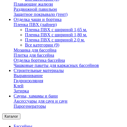
Плавающие жалюзи
Раздвижной павильон
Защитное покрывало (тент)
Отделка чаши и бортика
Пленка ПВХ (лайнер)
Пленка ПВХ с шириной 1,65 м.
Пленка ПВХ с шириной 1,80 м.
Пленка ПВХ с шириной 2,0 м.
Все категории (9)
Мозаика для бассейна
Плитка для бассейна
Отделка бортика бассейна
Чашковые пакеты для каркасных бассейнов
Строительные материалы
Выравнивание
Гидроизоляция
Клей
Затирка
Сауны, хамамы и бани
Аксессуары для саун и саун
Парогенераторы
Каталог
Бассейны