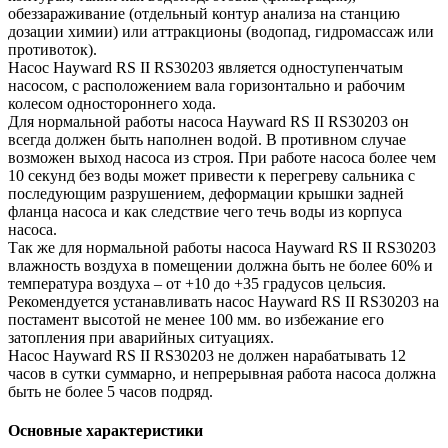
обеззараживание (отдельный контур анализа на станцию
дозации химии) или аттракционы (водопад, гидромассаж или
противоток).
Насос Hayward RS II RS30203 является одноступенчатым
насосом, с расположением вала горизонтально и рабочим
колесом одностороннего хода.
Для нормальной работы насоса Hayward RS II RS30203 он
всегда должен быть наполнен водой. В противном случае
возможен выход насоса из строя. При работе насоса более чем
10 секунд без воды может привести к перегреву сальника с
последующим разрушением, деформации крышки задней
фланца насоса и как следствие чего течь воды из корпуса
насоса.
Так же для нормальной работы насоса Hayward RS II RS30203
влажность воздуха в помещении должна быть не более 60% и
температура воздуха – от +10 до +35 градусов цельсия.
Рекомендуется устанавливать насос Hayward RS II RS30203 на
постамент высотой не менее 100 мм. во избежание его
затопления при аварийных ситуациях.
Насос Hayward RS II RS30203 не должен нарабатывать 12
часов в сутки суммарно, и непрерывная работа насоса должна
быть не более 5 часов подряд.
Основные характеристики