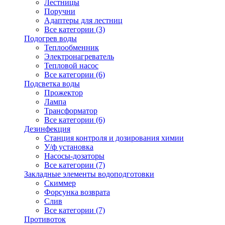
Лестницы
Поручни
Адаптеры для лестниц
Все категории (3)
Подогрев воды
Теплообменник
Электронагреватель
Тепловой насос
Все категории (6)
Подсветка воды
Прожектор
Лампа
Трансформатор
Все категории (6)
Дезинфекция
Станция контроля и дозирования химии
У/ф установка
Насосы-дозаторы
Все категории (7)
Закладные элементы водоподготовки
Скиммер
Форсунка возврата
Слив
Все категории (7)
Противоток