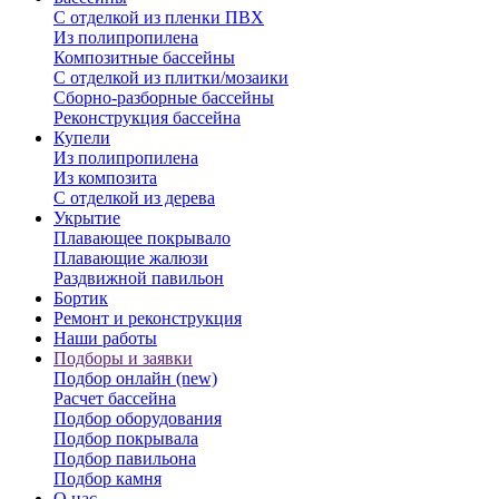
С отделкой из пленки ПВХ
Из полипропилена
Композитные бассейны
С отделкой из плитки/мозаики
Сборно-разборные бассейны
Реконструкция бассейна
Купели
Из полипропилена
Из композита
С отделкой из дерева
Укрытие
Плавающее покрывало
Плавающие жалюзи
Раздвижной павильон
Бортик
Ремонт и реконструкция
Наши работы
Подборы и заявки
Подбор онлайн (new)
Расчет бассейна
Подбор оборудования
Подбор покрывала
Подбор павильона
Подбор камня
О нас