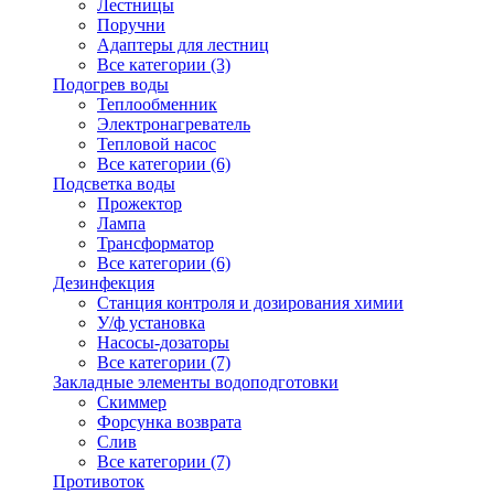
Лестницы
Поручни
Адаптеры для лестниц
Все категории (3)
Подогрев воды
Теплообменник
Электронагреватель
Тепловой насос
Все категории (6)
Подсветка воды
Прожектор
Лампа
Трансформатор
Все категории (6)
Дезинфекция
Станция контроля и дозирования химии
У/ф установка
Насосы-дозаторы
Все категории (7)
Закладные элементы водоподготовки
Скиммер
Форсунка возврата
Слив
Все категории (7)
Противоток