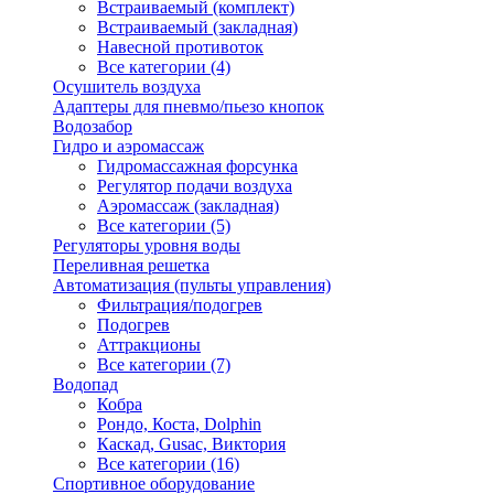
Встраиваемый (комплект)
Встраиваемый (закладная)
Навесной противоток
Все категории (4)
Осушитель воздуха
Адаптеры для пневмо/пьезо кнопок
Водозабор
Гидро и аэромассаж
Гидромассажная форсунка
Регулятор подачи воздуха
Аэромассаж (закладная)
Все категории (5)
Регуляторы уровня воды
Переливная решетка
Автоматизация (пульты управления)
Фильтрация/подогрев
Подогрев
Аттракционы
Все категории (7)
Водопад
Кобра
Рондо, Коста, Dolphin
Каскад, Gusac, Виктория
Все категории (16)
Спортивное оборудование