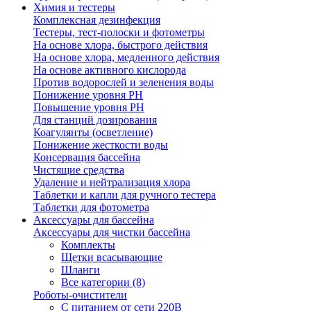
Химия и тестеры
Комплексная дезинфекция
Тестеры, тест-полоски и фотометры
На основе хлора, быстрого действия
На основе хлора, медленного действия
На основе активного кислорода
Против водорослей и зеленения воды
Понижение уровня РН
Повышение уровня РН
Для станций дозирования
Коагулянты (осветление)
Понижение жесткости воды
Консервация бассейна
Чистящие средства
Удаление и нейтрализация хлора
Таблетки и капли для ручного тестера
Таблетки для фотометра
Аксессуары для бассейна
Аксессуары для чистки бассейна
Комплекты
Щетки всасывающие
Шланги
Все категории (8)
Роботы-очистители
С питанием от сети 220В