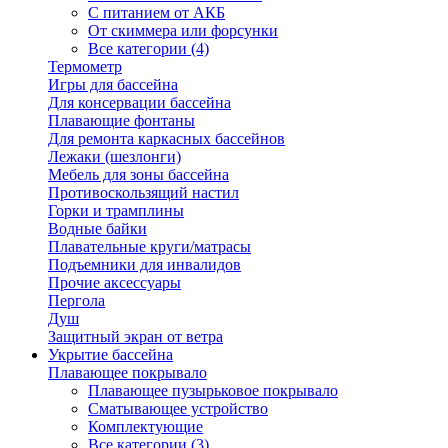
С питанием от АКБ
От скиммера или форсунки
Все категории (4)
Термометр
Игры для бассейна
Для консервации бассейна
Плавающие фонтаны
Для ремонта каркасных бассейнов
Лежаки (шезлонги)
Мебель для зоны бассейна
Противоскользящий настил
Горки и трамплины
Водные байки
Плавательные круги/матрасы
Подъемники для инвалидов
Прочие аксессуары
Пергола
Душ
Защитный экран от ветра
Укрытие бассейна
Плавающее покрывало
Плавающее пузырьковое покрывало
Сматывающее устройство
Комплектующие
Все категории (3)