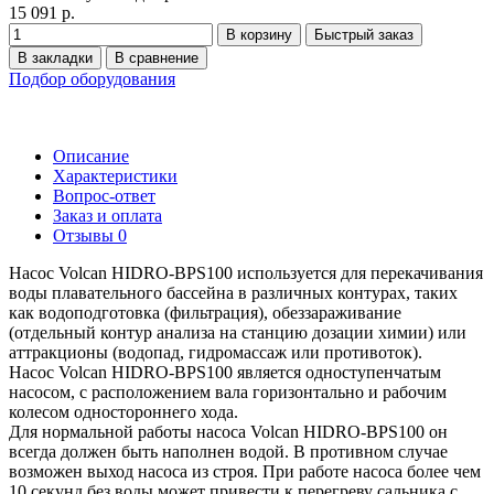
15 091 р.
В корзину
Быстрый заказ
В закладки
В сравнение
Подбор оборудования
Описание
Характеристики
Вопрос-ответ
Заказ и оплата
Отзывы
0
Насос Volcan HIDRO-BPS100 используется для перекачивания
воды плавательного бассейна в различных контурах, таких
как водоподготовка (фильтрация), обеззараживание
(отдельный контур анализа на станцию дозации химии) или
аттракционы (водопад, гидромассаж или противоток).
Насос Volcan HIDRO-BPS100 является одноступенчатым
насосом, с расположением вала горизонтально и рабочим
колесом одностороннего хода.
Для нормальной работы насоса Volcan HIDRO-BPS100 он
всегда должен быть наполнен водой. В противном случае
возможен выход насоса из строя. При работе насоса более чем
10 секунд без воды может привести к перегреву сальника с