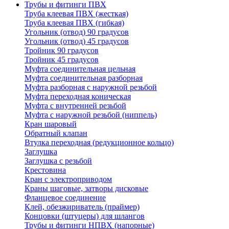
Трубы и фитинги ПВХ
Труба клеевая ПВХ (жесткая)
Труба клеевая ПВХ (гибкая)
Угольник (отвод) 90 градусов
Угольник (отвод) 45 градусов
Тройник 90 градусов
Тройник 45 градусов
Муфта соединительная цельная
Муфта соединительная разборная
Муфта разборная с наружной резьбой
Муфта переходная коническая
Муфта с внутренней резьбой
Муфта с наружной резьбой (ниппель)
Кран шаровый
Обратный клапан
Втулка переходная (редукционное кольцо)
Заглушка
Заглушка с резьбой
Крестовина
Кран с электроприводом
Краны шаговые, затворы дисковые
Фланцевое соединение
Клей, обезжириватель (праймер)
Концовки (штуцеры) для шлангов
Трубы и фитинги НПВХ (напорные)