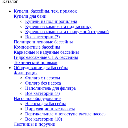
Каталог
Купели, бассейны, тех. приямок
Купели для бани
Купели из полипропилена
Купель из композита под засыпку
Купель из композита с наружной отделкой
Все категории (3)
Полипропиленовые бассейны
Композитные бассейны
Каркасные и надувные бассейны
Гидромассажные СПА бассейны
Технический приямок
Оборудование для бассейна
Фильтрация
Фильтр с насосом
Фильтр без насоса
Наполнитель для фильтра
Все категории (7)
Насосное оборудование
Насосы для бассейна
Циркуляционные насосы
Вертикальные многоступенчатые насосы
Все категории (10)
Лестницы и поручни