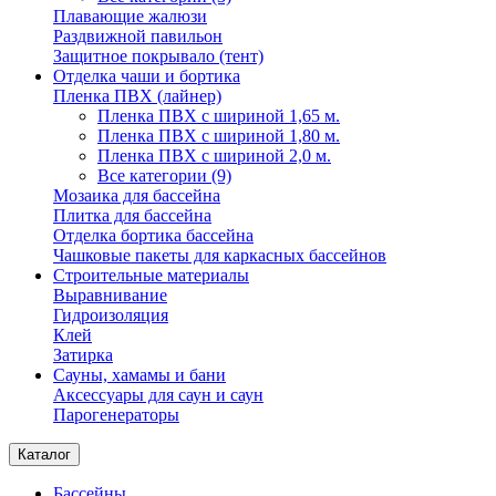
Плавающие жалюзи
Раздвижной павильон
Защитное покрывало (тент)
Отделка чаши и бортика
Пленка ПВХ (лайнер)
Пленка ПВХ с шириной 1,65 м.
Пленка ПВХ с шириной 1,80 м.
Пленка ПВХ с шириной 2,0 м.
Все категории (9)
Мозаика для бассейна
Плитка для бассейна
Отделка бортика бассейна
Чашковые пакеты для каркасных бассейнов
Строительные материалы
Выравнивание
Гидроизоляция
Клей
Затирка
Сауны, хамамы и бани
Аксессуары для саун и саун
Парогенераторы
Каталог
Бассейны