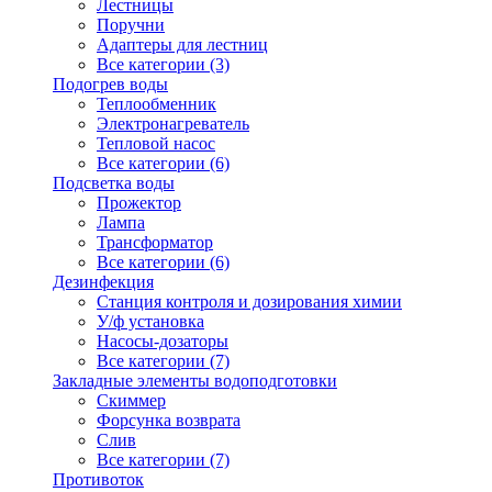
Лестницы
Поручни
Адаптеры для лестниц
Все категории (3)
Подогрев воды
Теплообменник
Электронагреватель
Тепловой насос
Все категории (6)
Подсветка воды
Прожектор
Лампа
Трансформатор
Все категории (6)
Дезинфекция
Станция контроля и дозирования химии
У/ф установка
Насосы-дозаторы
Все категории (7)
Закладные элементы водоподготовки
Скиммер
Форсунка возврата
Слив
Все категории (7)
Противоток