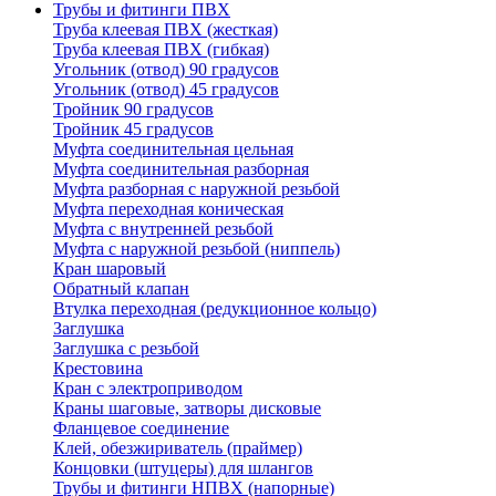
Трубы и фитинги ПВХ
Труба клеевая ПВХ (жесткая)
Труба клеевая ПВХ (гибкая)
Угольник (отвод) 90 градусов
Угольник (отвод) 45 градусов
Тройник 90 градусов
Тройник 45 градусов
Муфта соединительная цельная
Муфта соединительная разборная
Муфта разборная с наружной резьбой
Муфта переходная коническая
Муфта с внутренней резьбой
Муфта с наружной резьбой (ниппель)
Кран шаровый
Обратный клапан
Втулка переходная (редукционное кольцо)
Заглушка
Заглушка с резьбой
Крестовина
Кран с электроприводом
Краны шаговые, затворы дисковые
Фланцевое соединение
Клей, обезжириватель (праймер)
Концовки (штуцеры) для шлангов
Трубы и фитинги НПВХ (напорные)