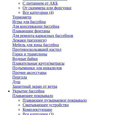
С питанием от АКБ
От скиммера или форсунки
Все категории (4)
Термометр
Игры для бассейна
Для консервации бассейна
Плавающие фонтаны
Для ремонта каркасных бассейнов
Лежаки (шезлонги)
Мебель для зоны бассейна
Противоскользящий настил
Горки и трамплины
Водные байки
Плавательные круги/матрасы
Подъемники для инвалидов
Прочие аксессуары
Пергола
Душ
Защитный экран от ветра
Укрытие бассейна
Плавающее покрывало
Плавающее пузырьковое покрывало
Сматывающее устройство
Комплектующие
Все категории (3)