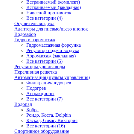
Встраиваемый (комплект)
Встраиваемый (закладная)
Навесной противоток
Все категории (4)
Осушитель воздуха
Адаптеры для пневмо/пьезо кнопок
Водозабор
Гидро и аэромассаж
Гидромассажная форсунка
Регулятор подачи воздуха
Аэромассаж (закладная)
Все категории (5)
Регуляторы уровня воды
Переливная решетка
Автоматизация (пульты управления)
Фильтрация/подогрев
Подогрев
Аттракционы
Все категории (7)
Водопад
Кобра
Рондо, Коста, Dolphin
Каскад, Gusac, Виктория
Все категории (16)
Спортивное оборудование