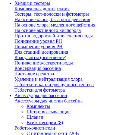
Химия и тестеры
Комплексная дезинфекция
Тестеры, тест-полоски и фотометры
На основе хлора, быстрого действия
На основе хлора, медленного действия
На основе активного кислорода
Против водорослей и зеленения воды
Понижение уровня РН
Повышение уровня РН
Для станций дозирования
Коагулянты (осветление)
Понижение жесткости воды
Консервация бассейна
Чистящие средства
Удаление и нейтрализация хлора
Таблетки и капли для ручного тестера
Таблетки для фотометра
Аксессуары для бассейна
Аксессуары для чистки бассейна
Комплекты
Щетки всасывающие
Шланги
Все категории (8)
Роботы-очистители
С питанием от сети 220В