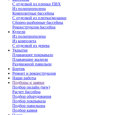
С отделкой из пленки ПВХ
Из полипропилена
Композитные бассейны
С отделкой из плитки/мозаики
Сборно-разборные бассейны
Реконструкция бассейна
Купели
Из полипропилена
Из композита
С отделкой из дерева
Укрытие
Плавающее покрывало
Плавающие жалюзи
Раздвижной павильон
Бортик
Ремонт и реконструкция
Наши работы
Подборы и заявки
Подбор онлайн (new)
Расчет бассейна
Подбор оборудования
Подбор покрывала
Подбор павильона
Подбор камня
О нас