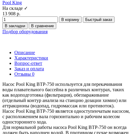
Pool King
На складе ✓
13 908 р.
В корзину
Быстрый заказ
В закладки
В сравнение
Подбор оборудования
Описание
Характеристики
Вопрос-ответ
Заказ и оплата
Отзывы
0
Насос Pool King BTP-750 используется для перекачивания
воды плавательного бассейна в различных контурах, таких
как водоподготовка (фильтрация), обеззараживание
(отдельный контур анализа на станцию дозации химии) или
аттракционы (водопад, гидромассаж или противоток).
Насос Pool King BTP-750 является одноступенчатым насосом,
с расположением вала горизонтально и рабочим колесом
одностороннего хода.
Для нормальной работы насоса Pool King BTP-750 он всегда
должен быть наполнен водой. В противном случае возможен