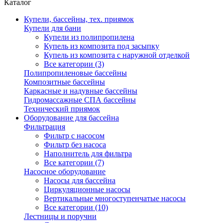
Каталог
Купели, бассейны, тех. приямок
Купели для бани
Купели из полипропилена
Купель из композита под засыпку
Купель из композита с наружной отделкой
Все категории (3)
Полипропиленовые бассейны
Композитные бассейны
Каркасные и надувные бассейны
Гидромассажные СПА бассейны
Технический приямок
Оборудование для бассейна
Фильтрация
Фильтр с насосом
Фильтр без насоса
Наполнитель для фильтра
Все категории (7)
Насосное оборудование
Насосы для бассейна
Циркуляционные насосы
Вертикальные многоступенчатые насосы
Все категории (10)
Лестницы и поручни