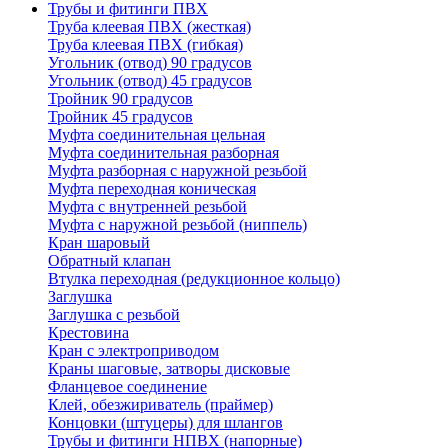
Трубы и фитинги ПВХ
Труба клеевая ПВХ (жесткая)
Труба клеевая ПВХ (гибкая)
Угольник (отвод) 90 градусов
Угольник (отвод) 45 градусов
Тройник 90 градусов
Тройник 45 градусов
Муфта соединительная цельная
Муфта соединительная разборная
Муфта разборная с наружной резьбой
Муфта переходная коническая
Муфта с внутренней резьбой
Муфта с наружной резьбой (ниппель)
Кран шаровый
Обратный клапан
Втулка переходная (редукционное кольцо)
Заглушка
Заглушка с резьбой
Крестовина
Кран с электроприводом
Краны шаговые, затворы дисковые
Фланцевое соединение
Клей, обезжириватель (праймер)
Концовки (штуцеры) для шлангов
Трубы и фитинги НПВХ (напорные)