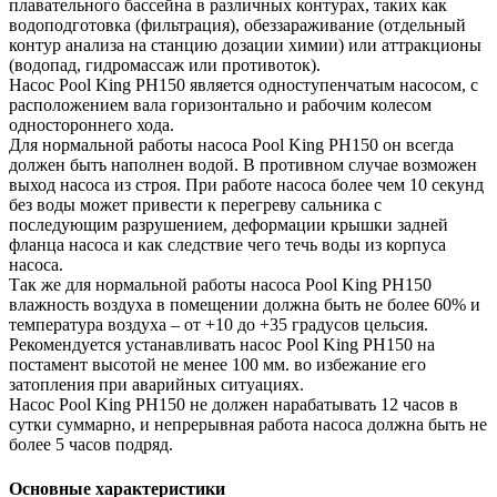
плавательного бассейна в различных контурах, таких как
водоподготовка (фильтрация), обеззараживание (отдельный
контур анализа на станцию дозации химии) или аттракционы
(водопад, гидромассаж или противоток).
Насос Pool King PH150 является одноступенчатым насосом, с
расположением вала горизонтально и рабочим колесом
одностороннего хода.
Для нормальной работы насоса Pool King PH150 он всегда
должен быть наполнен водой. В противном случае возможен
выход насоса из строя. При работе насоса более чем 10 секунд
без воды может привести к перегреву сальника с
последующим разрушением, деформации крышки задней
фланца насоса и как следствие чего течь воды из корпуса
насоса.
Так же для нормальной работы насоса Pool King PH150
влажность воздуха в помещении должна быть не более 60% и
температура воздуха – от +10 до +35 градусов цельсия.
Рекомендуется устанавливать насос Pool King PH150 на
постамент высотой не менее 100 мм. во избежание его
затопления при аварийных ситуациях.
Насос Pool King PH150 не должен нарабатывать 12 часов в
сутки суммарно, и непрерывная работа насоса должна быть не
более 5 часов подряд.
Основные характеристики