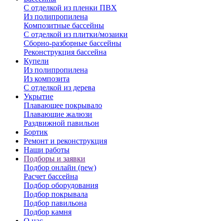
С отделкой из пленки ПВХ
Из полипропилена
Композитные бассейны
С отделкой из плитки/мозаики
Сборно-разборные бассейны
Реконструкция бассейна
Купели
Из полипропилена
Из композита
С отделкой из дерева
Укрытие
Плавающее покрывало
Плавающие жалюзи
Раздвижной павильон
Бортик
Ремонт и реконструкция
Наши работы
Подборы и заявки
Подбор онлайн (new)
Расчет бассейна
Подбор оборудования
Подбор покрывала
Подбор павильона
Подбор камня
О нас