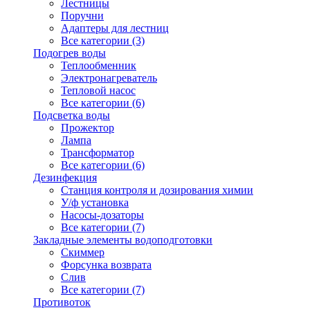
Лестницы
Поручни
Адаптеры для лестниц
Все категории (3)
Подогрев воды
Теплообменник
Электронагреватель
Тепловой насос
Все категории (6)
Подсветка воды
Прожектор
Лампа
Трансформатор
Все категории (6)
Дезинфекция
Станция контроля и дозирования химии
У/ф установка
Насосы-дозаторы
Все категории (7)
Закладные элементы водоподготовки
Скиммер
Форсунка возврата
Слив
Все категории (7)
Противоток