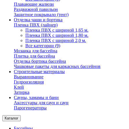
Плавающие жалюзи
Раздвижной павильон
Защитное покрывало (тент)
Отделка чаши и бортика
Пленка ПВХ (лайнер)
Пленка ПВХ с шириной 1,65 м.
Пленка ПВХ с шириной 1,80 м.
Пленка ПВХ с шириной 2,0 м.
Все категории (9)
Мозаика для бассейна
Плитка для бассейна
Отделка бортика бассейна
Чашковые пакеты для каркасных бассейнов
Строительные материалы
Выравнивание
Гидроизоляция
Клей
Затирка
Сауны, хамамы и бани
Аксессуары для саун и саун
Парогенераторы
Каталог
Бассейны