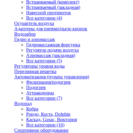
Встраиваемый (комплект)
Встраиваемый (закладная)
Навесной противоток
Все категории (4)
Осушитель воздуха
Адаптеры для пневмо/пьезо кнопок
Водозабор
Гидро и аэромассаж
Гидромассажная форсунка
Регулятор подачи воздуха
Аэромассаж (закладная)
Все категории (5)
Регуляторы уровня воды
Переливная решетка
Автоматизация (пульты управления)
Фильтрация/подогрев
Подогрев
Аттракционы
Все категории (7)
Водопад
Кобра
Рондо, Коста, Dolphin
Каскад, Gusac, Виктория
Все категории (16)
Спортивное оборудование