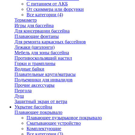
С питанием от АКБ
От скиммера или форсунки
Все категории (4)
Термометр
Игры для бассейна
Для консервации бассейна
Плавающие фонтаны
Для ремонта каркасных бассейнов
Лежаки (шезлонги)
Мебель для зоны бассейна
Противоскользящий настил
Горки и трамплины
Водные байки
Плавательные круги/матрасы
Подъемники для инвалидов
Прочие аксессуары
Пергола
Душ
Защитный экран от ветра
Укрытие бассейна
Плавающее покрывало
Плавающее пузырьковое покрывало
Сматывающее устройство
Комплектующие
Все категории (3)