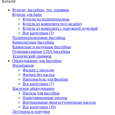
Каталог
Купели, бассейны, тех. приямок
Купели для бани
Купели из полипропилена
Купель из композита под засыпку
Купель из композита с наружной отделкой
Все категории (3)
Полипропиленовые бассейны
Композитные бассейны
Каркасные и надувные бассейны
Гидромассажные СПА бассейны
Технический приямок
Оборудование для бассейна
Фильтрация
Фильтр с насосом
Фильтр без насоса
Наполнитель для фильтра
Все категории (7)
Насосное оборудование
Насосы для бассейна
Циркуляционные насосы
Вертикальные многоступенчатые насосы
Все категории (10)
Лестницы и поручни