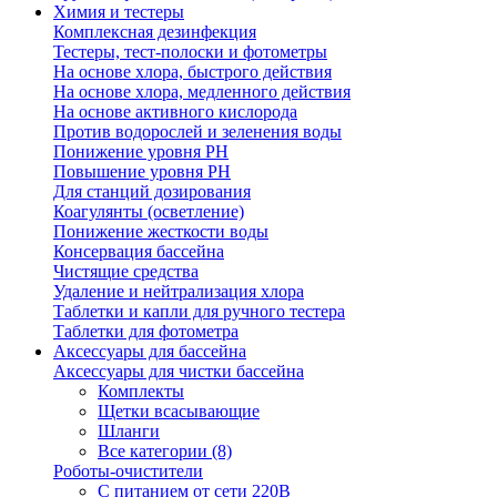
Химия и тестеры
Комплексная дезинфекция
Тестеры, тест-полоски и фотометры
На основе хлора, быстрого действия
На основе хлора, медленного действия
На основе активного кислорода
Против водорослей и зеленения воды
Понижение уровня РН
Повышение уровня РН
Для станций дозирования
Коагулянты (осветление)
Понижение жесткости воды
Консервация бассейна
Чистящие средства
Удаление и нейтрализация хлора
Таблетки и капли для ручного тестера
Таблетки для фотометра
Аксессуары для бассейна
Аксессуары для чистки бассейна
Комплекты
Щетки всасывающие
Шланги
Все категории (8)
Роботы-очистители
С питанием от сети 220В