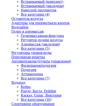
Встраиваемый (комплект)
Встраиваемый (закладная)
Навесной противоток
Все категории (4)
Осушитель воздуха
Адаптеры для пневмо/пьезо кнопок
Водозабор
Гидро и аэромассаж
Гидромассажная форсунка
Регулятор подачи воздуха
Аэромассаж (закладная)
Все категории (5)
Регуляторы уровня воды
Переливная решетка
Автоматизация (пульты управления)
Фильтрация/подогрев
Подогрев
Аттракционы
Все категории (7)
Водопад
Кобра
Рондо, Коста, Dolphin
Каскад, Gusac, Виктория
Все категории (16)
Спортивное оборудование