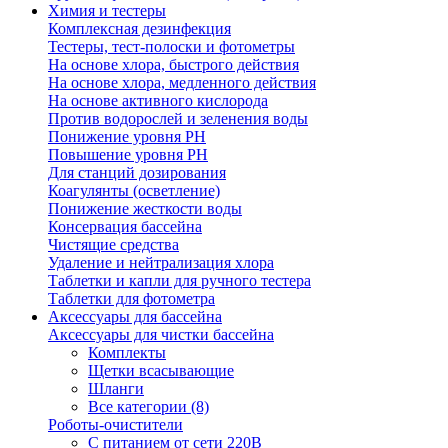
Химия и тестеры
Комплексная дезинфекция
Тестеры, тест-полоски и фотометры
На основе хлора, быстрого действия
На основе хлора, медленного действия
На основе активного кислорода
Против водорослей и зеленения воды
Понижение уровня РН
Повышение уровня РН
Для станций дозирования
Коагулянты (осветление)
Понижение жесткости воды
Консервация бассейна
Чистящие средства
Удаление и нейтрализация хлора
Таблетки и капли для ручного тестера
Таблетки для фотометра
Аксессуары для бассейна
Аксессуары для чистки бассейна
Комплекты
Щетки всасывающие
Шланги
Все категории (8)
Роботы-очистители
С питанием от сети 220В