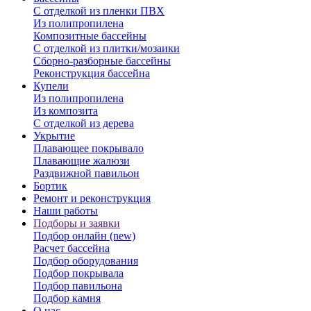
С отделкой из пленки ПВХ
Из полипропилена
Композитные бассейны
С отделкой из плитки/мозаики
Сборно-разборные бассейны
Реконструкция бассейна
Купели
Из полипропилена
Из композита
С отделкой из дерева
Укрытие
Плавающее покрывало
Плавающие жалюзи
Раздвижной павильон
Бортик
Ремонт и реконструкция
Наши работы
Подборы и заявки
Подбор онлайн (new)
Расчет бассейна
Подбор оборудования
Подбор покрывала
Подбор павильона
Подбор камня
О нас