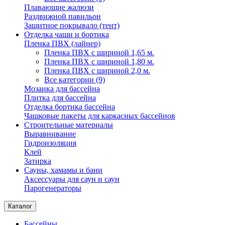
Плавающие жалюзи
Раздвижной павильон
Защитное покрывало (тент)
Отделка чаши и бортика
Пленка ПВХ (лайнер)
Пленка ПВХ с шириной 1,65 м.
Пленка ПВХ с шириной 1,80 м.
Пленка ПВХ с шириной 2,0 м.
Все категории (9)
Мозаика для бассейна
Плитка для бассейна
Отделка бортика бассейна
Чашковые пакеты для каркасных бассейнов
Строительные материалы
Выравнивание
Гидроизоляция
Клей
Затирка
Сауны, хамамы и бани
Аксессуары для саун и саун
Парогенераторы
Каталог
Бассейны