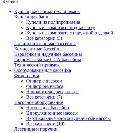
Каталог
Купели, бассейны, тех. приямок
Купели для бани
Купели из полипропилена
Купель из композита под засыпку
Купель из композита с наружной отделкой
Все категории (3)
Полипропиленовые бассейны
Композитные бассейны
Каркасные и надувные бассейны
Гидромассажные СПА бассейны
Технический приямок
Оборудование для бассейна
Фильтрация
Фильтр с насосом
Фильтр без насоса
Наполнитель для фильтра
Все категории (7)
Насосное оборудование
Насосы для бассейна
Циркуляционные насосы
Вертикальные многоступенчатые насосы
Все категории (10)
Лестницы и поручни