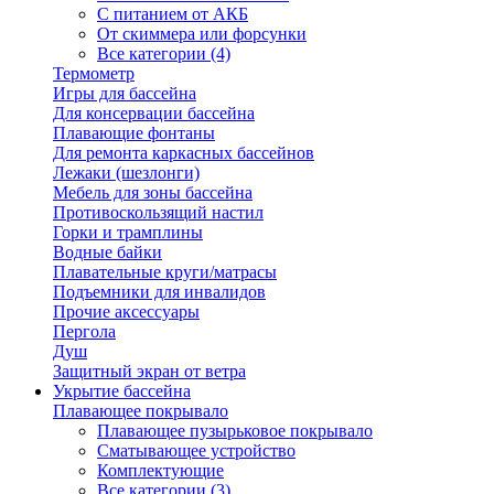
С питанием от АКБ
От скиммера или форсунки
Все категории (4)
Термометр
Игры для бассейна
Для консервации бассейна
Плавающие фонтаны
Для ремонта каркасных бассейнов
Лежаки (шезлонги)
Мебель для зоны бассейна
Противоскользящий настил
Горки и трамплины
Водные байки
Плавательные круги/матрасы
Подъемники для инвалидов
Прочие аксессуары
Пергола
Душ
Защитный экран от ветра
Укрытие бассейна
Плавающее покрывало
Плавающее пузырьковое покрывало
Сматывающее устройство
Комплектующие
Все категории (3)