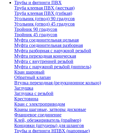
Трубы и фитинги ПВХ
Труба клеевая ПВХ (жесткая)
Труба клеевая ПВХ (гибкая)
Угольник (отвод) 90 градусов
Угольник (отвод) 45 градусов
Тройник 90 градусов
Тройник 45 градусов
Муфта соединительная цельная
Муфта соединительная разборная
Муфта разборная с наружной резьбой
Муфта переходная коническая
Муфта с внутренней резьбой
Муфта с наружной резьбой (ниппель)
Кран шаровый
Обратный клапан
Втулка переходная (редукционное кольцо)
Заглушка
Заглушка с резьбой
Крестовина
Кран с электроприводом
Краны шаговые, затворы дисковые
Фланцевое соединение
Клей, обезжириватель (праймер)
Концовки (штуцеры) для шлангов
Трубы и фитинги НПВХ (напорные)