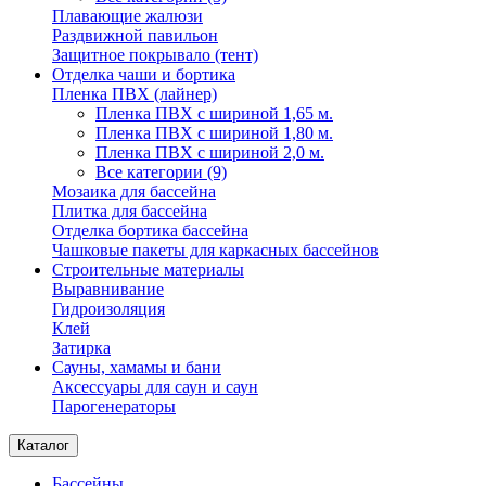
Плавающие жалюзи
Раздвижной павильон
Защитное покрывало (тент)
Отделка чаши и бортика
Пленка ПВХ (лайнер)
Пленка ПВХ с шириной 1,65 м.
Пленка ПВХ с шириной 1,80 м.
Пленка ПВХ с шириной 2,0 м.
Все категории (9)
Мозаика для бассейна
Плитка для бассейна
Отделка бортика бассейна
Чашковые пакеты для каркасных бассейнов
Строительные материалы
Выравнивание
Гидроизоляция
Клей
Затирка
Сауны, хамамы и бани
Аксессуары для саун и саун
Парогенераторы
Каталог
Бассейны