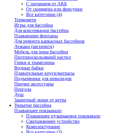
С питанием от АКБ
От скиммера или форсунки
Все категории (4)
Термометр
Игры для бассейна
Для консервации бассейна
Плавающие фонтаны
Для ремонта каркасных бассейнов
Лежаки (шезлонги)
Мебель для зоны бассейна
Противоскользящий настил
Горки и трамплины
Водные байки
Плавательные круги/матрасы
Подъемники для инвалидов
Прочие аксессуары
Пергола
Душ
Защитный экран от ветра
Укрытие бассейна
Плавающее покрывало
Плавающее пузырьковое покрывало
Сматывающее устройство
Комплектующие
Все категории (3)