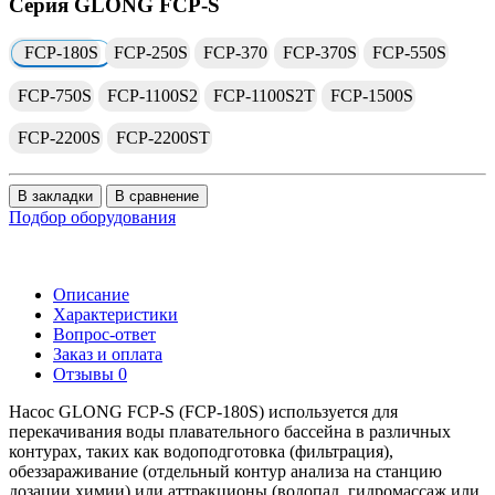
Серия GLONG FCP-S
FCP-180S
FCP-250S
FCP-370
FCP-370S
FCP-550S
FCP-750S
FCP-1100S2
FCP-1100S2T
FCP-1500S
FCP-2200S
FCP-2200ST
В закладки
В сравнение
Подбор оборудования
Описание
Характеристики
Вопрос-ответ
Заказ и оплата
Отзывы
0
Насос GLONG FCP-S (FCP-180S) используется для
перекачивания воды плавательного бассейна в различных
контурах, таких как водоподготовка (фильтрация),
обеззараживание (отдельный контур анализа на станцию
дозации химии) или аттракционы (водопад, гидромассаж или