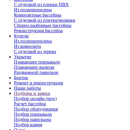
С отделкой из пленки ПВХ
Из полипропилена
Композитные бассейны
С отделкой из плитки/мозаики
Сборно-разборные бассейны
Реконструкция бассейна
Купели
Из полипропилена
Из композита
С отделкой из дерева
Укрытие
Плавающее покрывало
Плавающие жалюзи
Раздвижной павильон
Бортик
Ремонт и реконструкция
Наши работы
Подборы и заявки
Подбор онлайн (new)
Расчет бассейна
Подбор оборудования
Подбор покрывала
Подбор павильона
Подбор камня
О нас