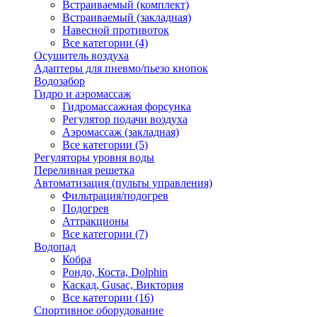
Встраиваемый (комплект)
Встраиваемый (закладная)
Навесной противоток
Все категории (4)
Осушитель воздуха
Адаптеры для пневмо/пьезо кнопок
Водозабор
Гидро и аэромассаж
Гидромассажная форсунка
Регулятор подачи воздуха
Аэромассаж (закладная)
Все категории (5)
Регуляторы уровня воды
Переливная решетка
Автоматизация (пульты управления)
Фильтрация/подогрев
Подогрев
Аттракционы
Все категории (7)
Водопад
Кобра
Рондо, Коста, Dolphin
Каскад, Gusac, Виктория
Все категории (16)
Спортивное оборудование