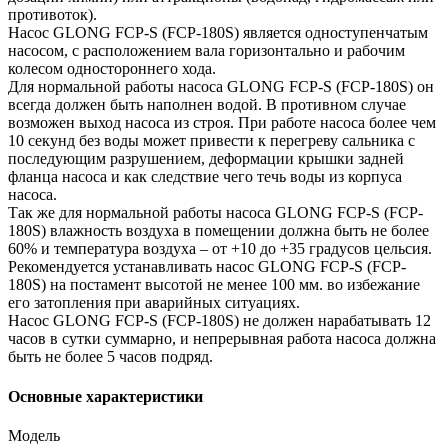
противоток).
Насос GLONG FCP-S (FCP-180S) является одноступенчатым
насосом, с расположением вала горизонтально и рабочим
колесом одностороннего хода.
Для нормальной работы насоса GLONG FCP-S (FCP-180S) он
всегда должен быть наполнен водой. В противном случае
возможен выход насоса из строя. При работе насоса более чем
10 секунд без воды может привести к перегреву сальника с
последующим разрушением, деформации крышки задней
фланца насоса и как следствие чего течь воды из корпуса
насоса.
Так же для нормальной работы насоса GLONG FCP-S (FCP-
180S) влажность воздуха в помещении должна быть не более
60% и температура воздуха – от +10 до +35 градусов цельсия.
Рекомендуется устанавливать насос GLONG FCP-S (FCP-
180S) на постамент высотой не менее 100 мм. во избежание
его затопления при аварийных ситуациях.
Насос GLONG FCP-S (FCP-180S) не должен нарабатывать 12
часов в сутки суммарно, и непрерывная работа насоса должна
быть не более 5 часов подряд.
Основные характеристики
Модель