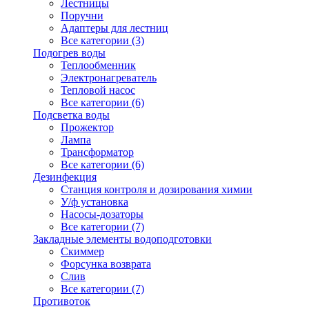
Лестницы
Поручни
Адаптеры для лестниц
Все категории (3)
Подогрев воды
Теплообменник
Электронагреватель
Тепловой насос
Все категории (6)
Подсветка воды
Прожектор
Лампа
Трансформатор
Все категории (6)
Дезинфекция
Станция контроля и дозирования химии
У/ф установка
Насосы-дозаторы
Все категории (7)
Закладные элементы водоподготовки
Скиммер
Форсунка возврата
Слив
Все категории (7)
Противоток