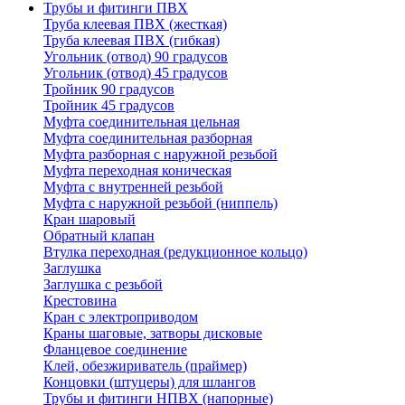
Трубы и фитинги ПВХ
Труба клеевая ПВХ (жесткая)
Труба клеевая ПВХ (гибкая)
Угольник (отвод) 90 градусов
Угольник (отвод) 45 градусов
Тройник 90 градусов
Тройник 45 градусов
Муфта соединительная цельная
Муфта соединительная разборная
Муфта разборная с наружной резьбой
Муфта переходная коническая
Муфта с внутренней резьбой
Муфта с наружной резьбой (ниппель)
Кран шаровый
Обратный клапан
Втулка переходная (редукционное кольцо)
Заглушка
Заглушка с резьбой
Крестовина
Кран с электроприводом
Краны шаговые, затворы дисковые
Фланцевое соединение
Клей, обезжириватель (праймер)
Концовки (штуцеры) для шлангов
Трубы и фитинги НПВХ (напорные)