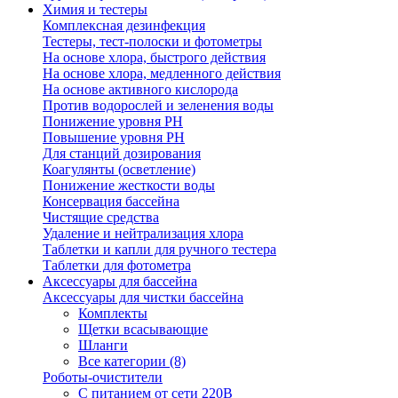
Химия и тестеры
Комплексная дезинфекция
Тестеры, тест-полоски и фотометры
На основе хлора, быстрого действия
На основе хлора, медленного действия
На основе активного кислорода
Против водорослей и зеленения воды
Понижение уровня РН
Повышение уровня РН
Для станций дозирования
Коагулянты (осветление)
Понижение жесткости воды
Консервация бассейна
Чистящие средства
Удаление и нейтрализация хлора
Таблетки и капли для ручного тестера
Таблетки для фотометра
Аксессуары для бассейна
Аксессуары для чистки бассейна
Комплекты
Щетки всасывающие
Шланги
Все категории (8)
Роботы-очистители
С питанием от сети 220В