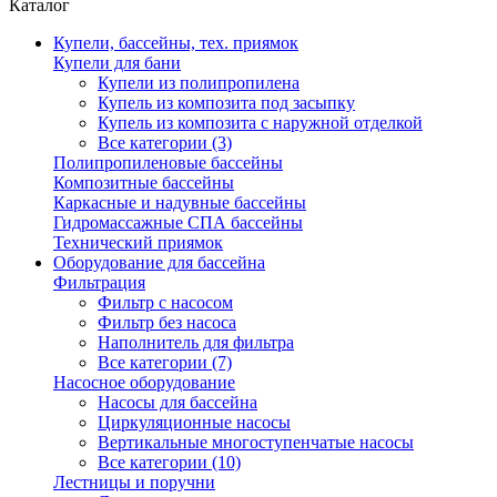
Каталог
Купели, бассейны, тех. приямок
Купели для бани
Купели из полипропилена
Купель из композита под засыпку
Купель из композита с наружной отделкой
Все категории (3)
Полипропиленовые бассейны
Композитные бассейны
Каркасные и надувные бассейны
Гидромассажные СПА бассейны
Технический приямок
Оборудование для бассейна
Фильтрация
Фильтр с насосом
Фильтр без насоса
Наполнитель для фильтра
Все категории (7)
Насосное оборудование
Насосы для бассейна
Циркуляционные насосы
Вертикальные многоступенчатые насосы
Все категории (10)
Лестницы и поручни