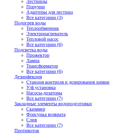
Лестницы
Поручни
Адаптеры для лестниц
Все категории (3)
Подогрев воды
Теплообменник
Электронагреватель
Тепловой насос
Все категории (6)
Подсветка воды
Прожектор
Лампа
Трансформатор
Все категории (6)
Дезинфекция
Станция контроля и дозирования химии
У/ф установка
Насосы-дозаторы
Все категории (7)
Закладные элементы водоподготовки
Скиммер
Форсунка возврата
Слив
Все категории (7)
Противоток