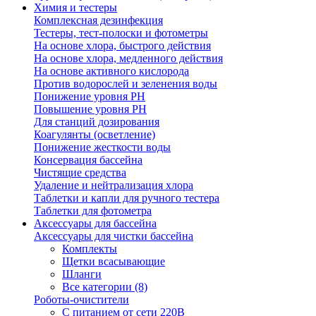
Химия и тестеры
Комплексная дезинфекция
Тестеры, тест-полоски и фотометры
На основе хлора, быстрого действия
На основе хлора, медленного действия
На основе активного кислорода
Против водорослей и зеленения воды
Понижение уровня РН
Повышение уровня РН
Для станций дозирования
Коагулянты (осветление)
Понижение жесткости воды
Консервация бассейна
Чистящие средства
Удаление и нейтрализация хлора
Таблетки и капли для ручного тестера
Таблетки для фотометра
Аксессуары для бассейна
Аксессуары для чистки бассейна
Комплекты
Щетки всасывающие
Шланги
Все категории (8)
Роботы-очистители
С питанием от сети 220В