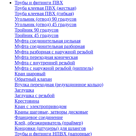
Трубы и фитинги ПВХ
Труба клеевая ПВХ (жесткая)
Труба клеевая ПВХ (гибкая)
Угольник (отвод) 90 градусов
Угольник (отвод) 45 градусов
Тройник 90 градусов
Тройник 45 градусов
Муфта соединительная цельная
Муфта соединительная разборная
Муфта разборная с наружной резьбой
Муфта переходная коническая
Муфта с внутренней резьбой
Муфта с наружной резьбой (ниппель)
Кран шаровый
Обратный клапан
Втулка переходная (редукционное кольцо)
Заглушка
Заглушка с резьбой
Крестовина
Кран с электроприводом
Краны шаговые, затворы дисковые
Фланцевое соединение
Клей, обезжириватель (праймер)
Концовки (штуцеры) для шлангов
Трубы и фитинги НПВХ (напорные)