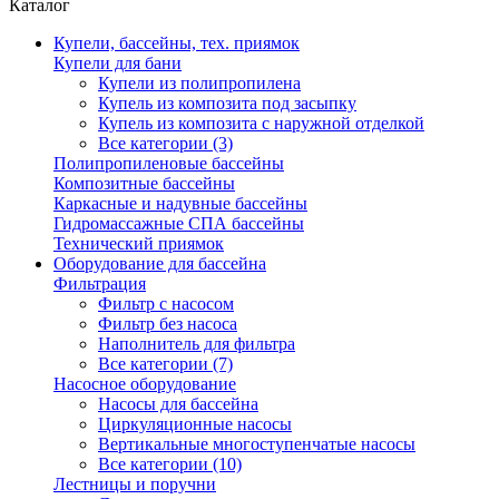
Каталог
Купели, бассейны, тех. приямок
Купели для бани
Купели из полипропилена
Купель из композита под засыпку
Купель из композита с наружной отделкой
Все категории (3)
Полипропиленовые бассейны
Композитные бассейны
Каркасные и надувные бассейны
Гидромассажные СПА бассейны
Технический приямок
Оборудование для бассейна
Фильтрация
Фильтр с насосом
Фильтр без насоса
Наполнитель для фильтра
Все категории (7)
Насосное оборудование
Насосы для бассейна
Циркуляционные насосы
Вертикальные многоступенчатые насосы
Все категории (10)
Лестницы и поручни