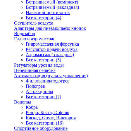
Встраиваемый (комплект)
Встраиваемый (закладная)
Навесной противоток
Все категории (4)
Осушитель воздуха
Адаптеры для пневмо/пьезо кнопок
Водозабор
Гидро и аэромассаж
Гидромассажная форсунка
Регулятор подачи воздуха
Аэромассаж (закладная)
Все категории (5)
Регуляторы уровня воды
Переливная решетка
Автоматизация (пульты управления)
Фильтрация/подогрев
Подогрев
Аттракционы
Все категории (7)
Водопад
Кобра
Рондо, Коста, Dolphin
Каскад, Gusac, Виктория
Все категории (16)
Спортивное оборудование