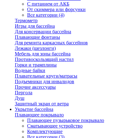
С питанием от АКБ
От скиммера или форсунки
Все категории (4)
Термометр
Игры для бассейна
Для консервации бассейна
Плавающие фонтаны
Для ремонта каркасных бассейнов
Лежаки (шезлонги)
Мебель для зоны бассейна
Противоскользящий настил
Горки и трамплины
Водные байки
Плавательные круги/матрасы
Подъемники для инвалидов
Прочие аксессуары
Пергола
Душ
Защитный экран от ветра
Укрытие бассейна
Плавающее покрывало
Плавающее пузырьковое покрывало
Сматывающее устройство
Комплектующие
Все категории (3)