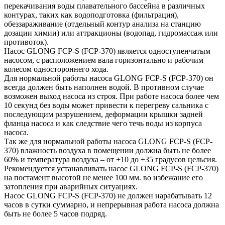
перекачивания воды плавательного бассейна в различных
контурах, таких как водоподготовка (фильтрация),
обеззараживание (отдельный контур анализа на станцию
дозации химии) или аттракционы (водопад, гидромассаж или
противоток).
Насос GLONG FCP-S (FCP-370) является одноступенчатым
насосом, с расположением вала горизонтально и рабочим
колесом одностороннего хода.
Для нормальной работы насоса GLONG FCP-S (FCP-370) он
всегда должен быть наполнен водой. В противном случае
возможен выход насоса из строя. При работе насоса более чем
10 секунд без воды может привести к перегреву сальника с
последующим разрушением, деформации крышки задней
фланца насоса и как следствие чего течь воды из корпуса
насоса.
Так же для нормальной работы насоса GLONG FCP-S (FCP-
370) влажность воздуха в помещении должна быть не более
60% и температура воздуха – от +10 до +35 градусов цельсия.
Рекомендуется устанавливать насос GLONG FCP-S (FCP-370)
на постамент высотой не менее 100 мм. во избежание его
затопления при аварийных ситуациях.
Насос GLONG FCP-S (FCP-370) не должен нарабатывать 12
часов в сутки суммарно, и непрерывная работа насоса должна
быть не более 5 часов подряд.