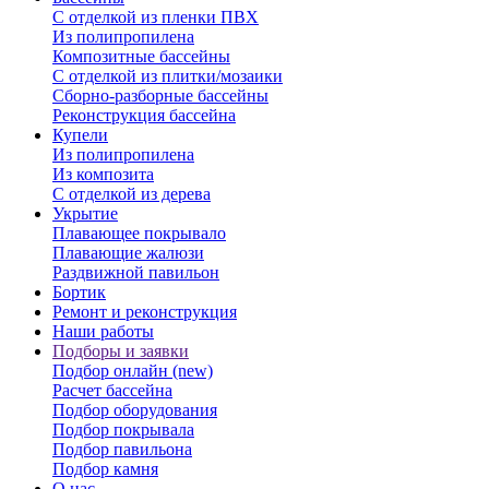
С отделкой из пленки ПВХ
Из полипропилена
Композитные бассейны
С отделкой из плитки/мозаики
Сборно-разборные бассейны
Реконструкция бассейна
Купели
Из полипропилена
Из композита
С отделкой из дерева
Укрытие
Плавающее покрывало
Плавающие жалюзи
Раздвижной павильон
Бортик
Ремонт и реконструкция
Наши работы
Подборы и заявки
Подбор онлайн (new)
Расчет бассейна
Подбор оборудования
Подбор покрывала
Подбор павильона
Подбор камня
О нас