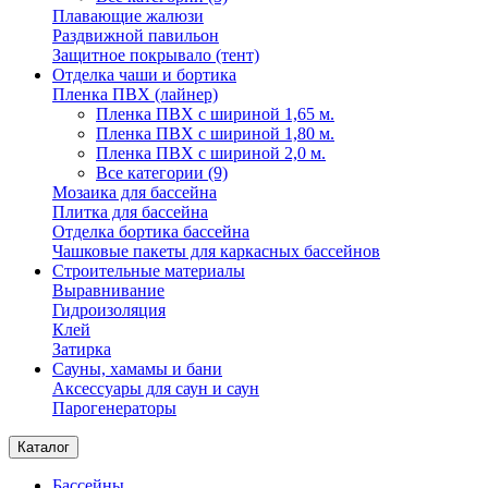
Плавающие жалюзи
Раздвижной павильон
Защитное покрывало (тент)
Отделка чаши и бортика
Пленка ПВХ (лайнер)
Пленка ПВХ с шириной 1,65 м.
Пленка ПВХ с шириной 1,80 м.
Пленка ПВХ с шириной 2,0 м.
Все категории (9)
Мозаика для бассейна
Плитка для бассейна
Отделка бортика бассейна
Чашковые пакеты для каркасных бассейнов
Строительные материалы
Выравнивание
Гидроизоляция
Клей
Затирка
Сауны, хамамы и бани
Аксессуары для саун и саун
Парогенераторы
Каталог
Бассейны