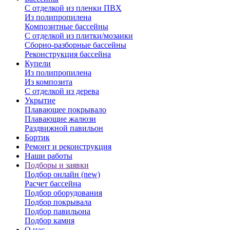
С отделкой из пленки ПВХ
Из полипропилена
Композитные бассейны
С отделкой из плитки/мозаики
Сборно-разборные бассейны
Реконструкция бассейна
Купели
Из полипропилена
Из композита
С отделкой из дерева
Укрытие
Плавающее покрывало
Плавающие жалюзи
Раздвижной павильон
Бортик
Ремонт и реконструкция
Наши работы
Подборы и заявки
Подбор онлайн (new)
Расчет бассейна
Подбор оборудования
Подбор покрывала
Подбор павильона
Подбор камня
О нас