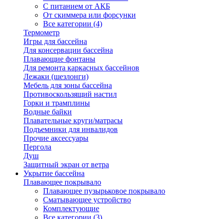
С питанием от АКБ
От скиммера или форсунки
Все категории (4)
Термометр
Игры для бассейна
Для консервации бассейна
Плавающие фонтаны
Для ремонта каркасных бассейнов
Лежаки (шезлонги)
Мебель для зоны бассейна
Противоскользящий настил
Горки и трамплины
Водные байки
Плавательные круги/матрасы
Подъемники для инвалидов
Прочие аксессуары
Пергола
Душ
Защитный экран от ветра
Укрытие бассейна
Плавающее покрывало
Плавающее пузырьковое покрывало
Сматывающее устройство
Комплектующие
Все категории (3)