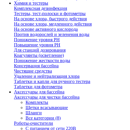
Химия и тестеры
Комплексная дезинфекция
Тестеры, тест-полоски и фотометры
На основе хлора, быстрого действия
На основе хлора, медленного действия
На основе активного кислорода
Против водорослей и зеленения воды
Понижение уровня РН
Повышение уровня РН
Для станций дозирования
Коагулянты (осветление)
Понижение жесткости воды
Консервация бассейна
Чистящие средства
Удаление и нейтрализация хлора
Таблетки и капли для ручного тестера
Таблетки для фотометра
Аксессуары для бассейна
Аксессуары для чистки бассейна
Комплекты
Щетки всасывающие
Шланги
Все категории (8)
Роботы-очистители
С питанием от сети 220В