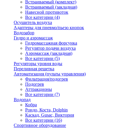
Встраиваемый (комплект)
Встраиваемый (закладная)
Навесной противоток
Все категории (4)
Осушитель воздуха
Адаптеры для пневмо/пьезо кнопок
Водозабор
Гидро и аэромассаж
Гидромассажная форсунка
Регулятор подачи воздуха
Аэромассаж (закладная)
Все категории (5)
Регуляторы уровня воды
Переливная решетка
Автоматизация (пульты управления)
Фильтрация/подогрев
Подогрев
Аттракционы
Все категории (7)
Водопад
Кобра
Рондо, Коста, Dolphin
Каскад, Gusac, Виктория
Все категории (16)
Спортивное оборудование