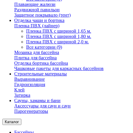
Плавающие жалюзи
Раздвижной павильон
Защитное покрывало (тент)
Отделка чаши и бортика
Пленка ПВХ (лайнер)
Пленка ПВХ с шириной 1,65 м.
Пленка ПВХ с шириной 1,80 м.
Пленка ПВХ с шириной 2,0 м.
Все категории (9)
Мозаика для бассейна
Плитка для бассейна
Отделка бортика бассейна
Чашковые пакеты для каркасных бассейнов
Строительные материалы
Выравнивание
Гидроизоляция
Клей
Затирка
Сауны, хамамы и бани
Аксессуары для саун и саун
Парогенераторы
Каталог
Бассейны