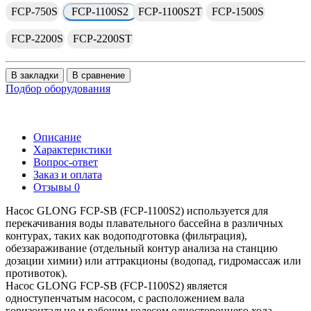
FCP-750S
FCP-1100S2
FCP-1100S2T
FCP-1500S
FCP-2200S
FCP-2200ST
В закладки
В сравнение
Подбор оборудования
Описание
Характеристики
Вопрос-ответ
Заказ и оплата
Отзывы
0
Насос GLONG FCP-SВ (FCP-1100S2) используется для
перекачивания воды плавательного бассейна в различных
контурах, таких как водоподготовка (фильтрация),
обеззараживание (отдельный контур анализа на станцию
дозации химии) или аттракционы (водопад, гидромассаж или
противоток).
Насос GLONG FCP-SВ (FCP-1100S2) является
одноступенчатым насосом, с расположением вала
горизонтально и рабочим колесом одностороннего хода.