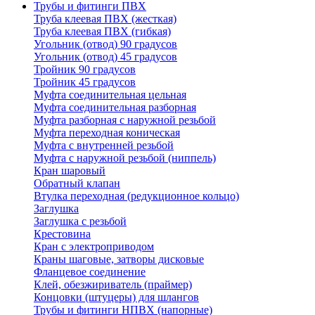
Трубы и фитинги ПВХ
Труба клеевая ПВХ (жесткая)
Труба клеевая ПВХ (гибкая)
Угольник (отвод) 90 градусов
Угольник (отвод) 45 градусов
Тройник 90 градусов
Тройник 45 градусов
Муфта соединительная цельная
Муфта соединительная разборная
Муфта разборная с наружной резьбой
Муфта переходная коническая
Муфта с внутренней резьбой
Муфта с наружной резьбой (ниппель)
Кран шаровый
Обратный клапан
Втулка переходная (редукционное кольцо)
Заглушка
Заглушка с резьбой
Крестовина
Кран с электроприводом
Краны шаговые, затворы дисковые
Фланцевое соединение
Клей, обезжириватель (праймер)
Концовки (штуцеры) для шлангов
Трубы и фитинги НПВХ (напорные)