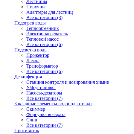
Лестницы
Поручни
Адаптеры для лестниц
Все категории (3)
Подогрев воды
Теплообменник
Электронагреватель
Тепловой насос
Все категории (6)
Подсветка воды
Прожектор
Лампа
Трансформатор
Все категории (6)
Дезинфекция
Станция контроля и дозирования химии
У/ф установка
Насосы-дозаторы
Все категории (7)
Закладные элементы водоподготовки
Скиммер
Форсунка возврата
Слив
Все категории (7)
Противоток