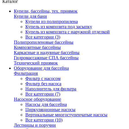
Каталог
Купели, бассейны, тех. приямок
Купели для бани
Купели из полипропилена
Купель из композита под засыпку
Купель из композита с наружной отделкой
Все категории (3)
Полипропиленовые бассейны
Композитные бассейны
Каркасные и надувные бассейны
Гидромассажные СПА бассейны
Технический приямок
Оборудование для бассейна
Фильтрация
Фильтр с насосом
Фильтр без насоса
Наполнитель для фильтра
Все категории (7)
Насосное оборудование
Насосы для бассейна
Циркуляционные насосы
Вертикальные многоступенчатые насосы
Все категории (10)
Лестницы и поручни