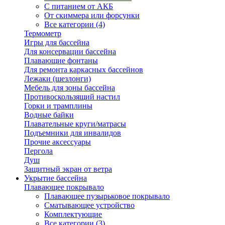
С питанием от АКБ
От скиммера или форсунки
Все категории (4)
Термометр
Игры для бассейна
Для консервации бассейна
Плавающие фонтаны
Для ремонта каркасных бассейнов
Лежаки (шезлонги)
Мебель для зоны бассейна
Противоскользящий настил
Горки и трамплины
Водные байки
Плавательные круги/матрасы
Подъемники для инвалидов
Прочие аксессуары
Пергола
Душ
Защитный экран от ветра
Укрытие бассейна
Плавающее покрывало
Плавающее пузырьковое покрывало
Сматывающее устройство
Комплектующие
Все категории (3)