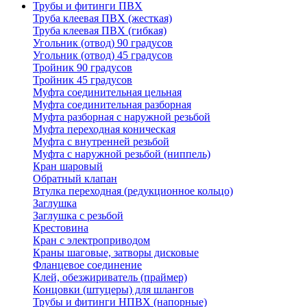
Трубы и фитинги ПВХ
Труба клеевая ПВХ (жесткая)
Труба клеевая ПВХ (гибкая)
Угольник (отвод) 90 градусов
Угольник (отвод) 45 градусов
Тройник 90 градусов
Тройник 45 градусов
Муфта соединительная цельная
Муфта соединительная разборная
Муфта разборная с наружной резьбой
Муфта переходная коническая
Муфта с внутренней резьбой
Муфта с наружной резьбой (ниппель)
Кран шаровый
Обратный клапан
Втулка переходная (редукционное кольцо)
Заглушка
Заглушка с резьбой
Крестовина
Кран с электроприводом
Краны шаговые, затворы дисковые
Фланцевое соединение
Клей, обезжириватель (праймер)
Концовки (штуцеры) для шлангов
Трубы и фитинги НПВХ (напорные)