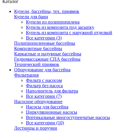
Каталог
Купели, бассейны, тех. приямок
Купели для бани
Купели из полипропилена
Купель из композита под засыпку
Купель из композита с наружной отделкой
Все категории (3)
Полипропиленовые бассейны
Композитные бассейны
Каркасные и надувные бассейны
Гидромассажные СПА бассейны
Технический приямок
Оборудование для бассейна
Фильтрация
Фильтр с насосом
Фильтр без насоса
Наполнитель для фильтра
Все категории (7)
Насосное оборудование
Насосы для бассейна
Циркуляционные насосы
Вертикальные многоступенчатые насосы
Все категории (10)
Лестницы и поручни