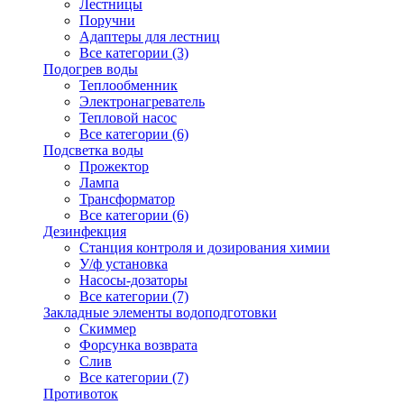
Лестницы
Поручни
Адаптеры для лестниц
Все категории (3)
Подогрев воды
Теплообменник
Электронагреватель
Тепловой насос
Все категории (6)
Подсветка воды
Прожектор
Лампа
Трансформатор
Все категории (6)
Дезинфекция
Станция контроля и дозирования химии
У/ф установка
Насосы-дозаторы
Все категории (7)
Закладные элементы водоподготовки
Скиммер
Форсунка возврата
Слив
Все категории (7)
Противоток