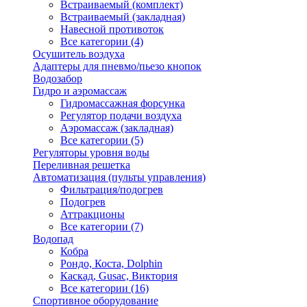
Встраиваемый (комплект)
Встраиваемый (закладная)
Навесной противоток
Все категории (4)
Осушитель воздуха
Адаптеры для пневмо/пьезо кнопок
Водозабор
Гидро и аэромассаж
Гидромассажная форсунка
Регулятор подачи воздуха
Аэромассаж (закладная)
Все категории (5)
Регуляторы уровня воды
Переливная решетка
Автоматизация (пульты управления)
Фильтрация/подогрев
Подогрев
Аттракционы
Все категории (7)
Водопад
Кобра
Рондо, Коста, Dolphin
Каскад, Gusac, Виктория
Все категории (16)
Спортивное оборудование