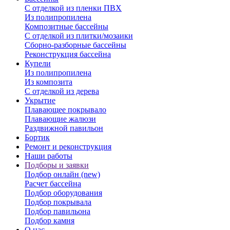
С отделкой из пленки ПВХ
Из полипропилена
Композитные бассейны
С отделкой из плитки/мозаики
Сборно-разборные бассейны
Реконструкция бассейна
Купели
Из полипропилена
Из композита
С отделкой из дерева
Укрытие
Плавающее покрывало
Плавающие жалюзи
Раздвижной павильон
Бортик
Ремонт и реконструкция
Наши работы
Подборы и заявки
Подбор онлайн (new)
Расчет бассейна
Подбор оборудования
Подбор покрывала
Подбор павильона
Подбор камня
О нас