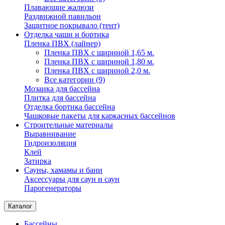
Плавающие жалюзи
Раздвижной павильон
Защитное покрывало (тент)
Отделка чаши и бортика
Пленка ПВХ (лайнер)
Пленка ПВХ с шириной 1,65 м.
Пленка ПВХ с шириной 1,80 м.
Пленка ПВХ с шириной 2,0 м.
Все категории (9)
Мозаика для бассейна
Плитка для бассейна
Отделка бортика бассейна
Чашковые пакеты для каркасных бассейнов
Строительные материалы
Выравнивание
Гидроизоляция
Клей
Затирка
Сауны, хамамы и бани
Аксессуары для саун и саун
Парогенераторы
Каталог
Бассейны