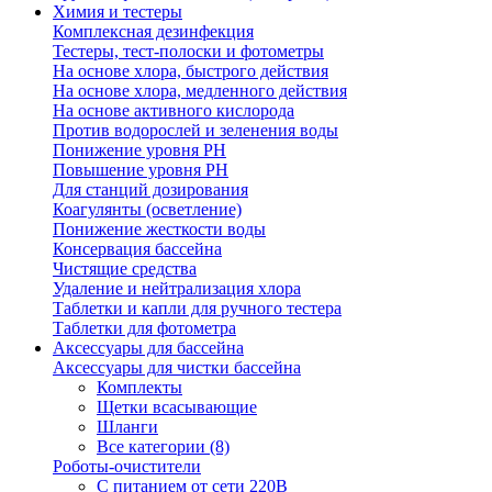
Химия и тестеры
Комплексная дезинфекция
Тестеры, тест-полоски и фотометры
На основе хлора, быстрого действия
На основе хлора, медленного действия
На основе активного кислорода
Против водорослей и зеленения воды
Понижение уровня РН
Повышение уровня РН
Для станций дозирования
Коагулянты (осветление)
Понижение жесткости воды
Консервация бассейна
Чистящие средства
Удаление и нейтрализация хлора
Таблетки и капли для ручного тестера
Таблетки для фотометра
Аксессуары для бассейна
Аксессуары для чистки бассейна
Комплекты
Щетки всасывающие
Шланги
Все категории (8)
Роботы-очистители
С питанием от сети 220В