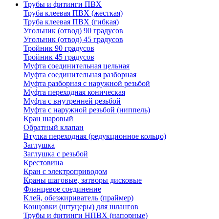
Трубы и фитинги ПВХ
Труба клеевая ПВХ (жесткая)
Труба клеевая ПВХ (гибкая)
Угольник (отвод) 90 градусов
Угольник (отвод) 45 градусов
Тройник 90 градусов
Тройник 45 градусов
Муфта соединительная цельная
Муфта соединительная разборная
Муфта разборная с наружной резьбой
Муфта переходная коническая
Муфта с внутренней резьбой
Муфта с наружной резьбой (ниппель)
Кран шаровый
Обратный клапан
Втулка переходная (редукционное кольцо)
Заглушка
Заглушка с резьбой
Крестовина
Кран с электроприводом
Краны шаговые, затворы дисковые
Фланцевое соединение
Клей, обезжириватель (праймер)
Концовки (штуцеры) для шлангов
Трубы и фитинги НПВХ (напорные)