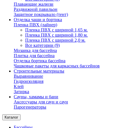
Плавающие жалюзи
Раздвижной павильон
Защитное покрывало (тент)
Отделка чаши и бортика
Пленка ПВХ (лайнер)
Пленка ПВХ с шириной 1,65 м.
Пленка ПВХ с шириной 1,80 м.
Пленка ПВХ с шириной 2,0 м.
Все категории (9)
Мозаика для бассейна
Плитка для бассейна
Отделка бортика бассейна
Чашковые пакеты для каркасных бассейнов
Строительные материалы
Выравнивание
Гидроизоляция
Клей
Затирка
Сауны, хамамы и бани
Аксессуары для саун и саун
Парогенераторы
Каталог
Бассейны