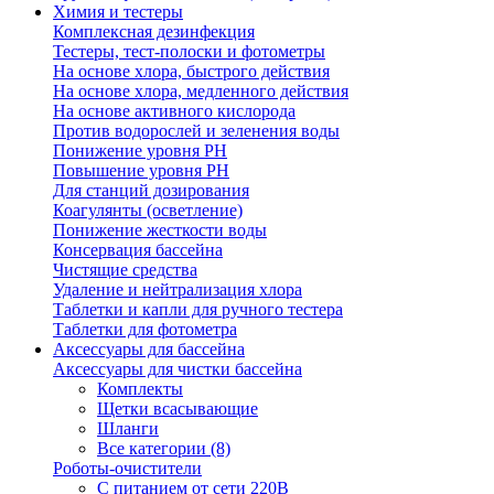
Химия и тестеры
Комплексная дезинфекция
Тестеры, тест-полоски и фотометры
На основе хлора, быстрого действия
На основе хлора, медленного действия
На основе активного кислорода
Против водорослей и зеленения воды
Понижение уровня РН
Повышение уровня РН
Для станций дозирования
Коагулянты (осветление)
Понижение жесткости воды
Консервация бассейна
Чистящие средства
Удаление и нейтрализация хлора
Таблетки и капли для ручного тестера
Таблетки для фотометра
Аксессуары для бассейна
Аксессуары для чистки бассейна
Комплекты
Щетки всасывающие
Шланги
Все категории (8)
Роботы-очистители
С питанием от сети 220В