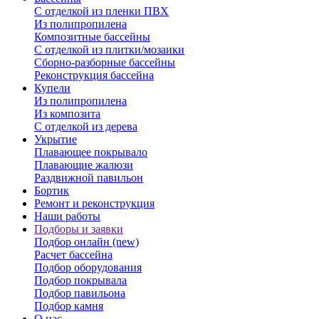
С отделкой из пленки ПВХ
Из полипропилена
Композитные бассейны
С отделкой из плитки/мозаики
Сборно-разборные бассейны
Реконструкция бассейна
Купели
Из полипропилена
Из композита
С отделкой из дерева
Укрытие
Плавающее покрывало
Плавающие жалюзи
Раздвижной павильон
Бортик
Ремонт и реконструкция
Наши работы
Подборы и заявки
Подбор онлайн (new)
Расчет бассейна
Подбор оборудования
Подбор покрывала
Подбор павильона
Подбор камня
О нас