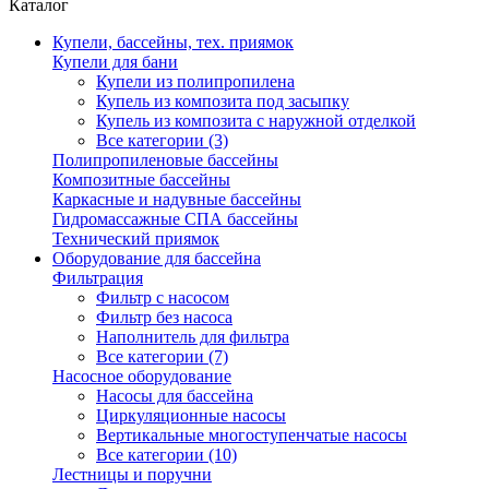
Каталог
Купели, бассейны, тех. приямок
Купели для бани
Купели из полипропилена
Купель из композита под засыпку
Купель из композита с наружной отделкой
Все категории (3)
Полипропиленовые бассейны
Композитные бассейны
Каркасные и надувные бассейны
Гидромассажные СПА бассейны
Технический приямок
Оборудование для бассейна
Фильтрация
Фильтр с насосом
Фильтр без насоса
Наполнитель для фильтра
Все категории (7)
Насосное оборудование
Насосы для бассейна
Циркуляционные насосы
Вертикальные многоступенчатые насосы
Все категории (10)
Лестницы и поручни