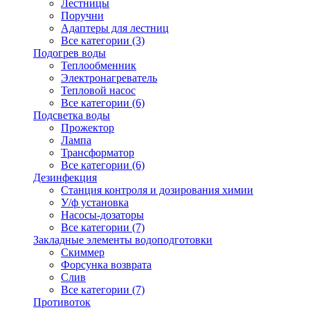
Лестницы
Поручни
Адаптеры для лестниц
Все категории (3)
Подогрев воды
Теплообменник
Электронагреватель
Тепловой насос
Все категории (6)
Подсветка воды
Прожектор
Лампа
Трансформатор
Все категории (6)
Дезинфекция
Станция контроля и дозирования химии
У/ф установка
Насосы-дозаторы
Все категории (7)
Закладные элементы водоподготовки
Скиммер
Форсунка возврата
Слив
Все категории (7)
Противоток