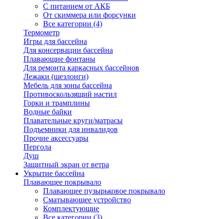
С питанием от АКБ
От скиммера или форсунки
Все категории (4)
Термометр
Игры для бассейна
Для консервации бассейна
Плавающие фонтаны
Для ремонта каркасных бассейнов
Лежаки (шезлонги)
Мебель для зоны бассейна
Противоскользящий настил
Горки и трамплины
Водные байки
Плавательные круги/матрасы
Подъемники для инвалидов
Прочие аксессуары
Пергола
Душ
Защитный экран от ветра
Укрытие бассейна
Плавающее покрывало
Плавающее пузырьковое покрывало
Сматывающее устройство
Комплектующие
Все категории (3)