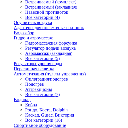
Встраиваемый (комплект)
Встраиваемый (закладная)
Навесной противоток
Все категории (4)
Осушитель воздуха
Адаптеры для пневмо/пьезо кнопок
Водозабор
Гидро и аэромассаж
Гидромассажная форсунка
Регулятор подачи воздуха
Аэромассаж (закладная)
Все категории (5)
Регуляторы уровня воды
Переливная решетка
Автоматизация (пульты управления)
Фильтрация/подогрев
Подогрев
Аттракционы
Все категории (7)
Водопад
Кобра
Рондо, Коста, Dolphin
Каскад, Gusac, Виктория
Все категории (16)
Спортивное оборудование