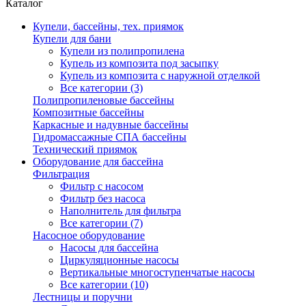
Каталог
Купели, бассейны, тех. приямок
Купели для бани
Купели из полипропилена
Купель из композита под засыпку
Купель из композита с наружной отделкой
Все категории (3)
Полипропиленовые бассейны
Композитные бассейны
Каркасные и надувные бассейны
Гидромассажные СПА бассейны
Технический приямок
Оборудование для бассейна
Фильтрация
Фильтр с насосом
Фильтр без насоса
Наполнитель для фильтра
Все категории (7)
Насосное оборудование
Насосы для бассейна
Циркуляционные насосы
Вертикальные многоступенчатые насосы
Все категории (10)
Лестницы и поручни