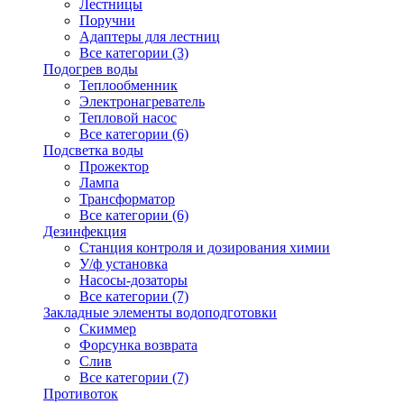
Лестницы
Поручни
Адаптеры для лестниц
Все категории (3)
Подогрев воды
Теплообменник
Электронагреватель
Тепловой насос
Все категории (6)
Подсветка воды
Прожектор
Лампа
Трансформатор
Все категории (6)
Дезинфекция
Станция контроля и дозирования химии
У/ф установка
Насосы-дозаторы
Все категории (7)
Закладные элементы водоподготовки
Скиммер
Форсунка возврата
Слив
Все категории (7)
Противоток