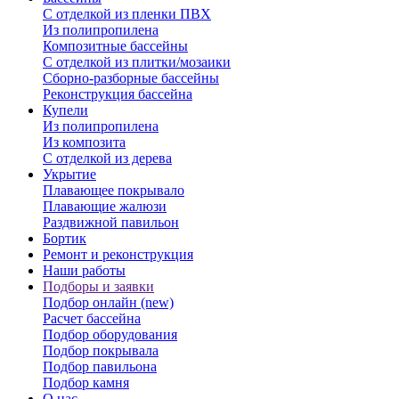
С отделкой из пленки ПВХ
Из полипропилена
Композитные бассейны
С отделкой из плитки/мозаики
Сборно-разборные бассейны
Реконструкция бассейна
Купели
Из полипропилена
Из композита
С отделкой из дерева
Укрытие
Плавающее покрывало
Плавающие жалюзи
Раздвижной павильон
Бортик
Ремонт и реконструкция
Наши работы
Подборы и заявки
Подбор онлайн (new)
Расчет бассейна
Подбор оборудования
Подбор покрывала
Подбор павильона
Подбор камня
О нас