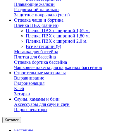
Плавающие жалюзи
Раздвижной павильон
Защитное покрывало (тент)
Отделка чаши и бортика
Пленка ПВХ (лайнер)
Пленка ПВХ с шириной 1,65 м.
Пленка ПВХ с шириной 1,80 м.
Пленка ПВХ с шириной 2,0 м.
Все категории (9)
Мозаика для бассейна
Плитка для бассейна
Отделка бортика бассейна
Чашковые пакеты для каркасных бассейнов
Строительные материалы
Выравнивание
Гидроизоляция
Клей
Затирка
Сауны, хамамы и бани
Аксессуары для саун и саун
Парогенераторы
Каталог
Бассейны