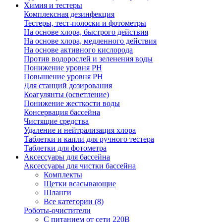
Химия и тестеры
Комплексная дезинфекция
Тестеры, тест-полоски и фотометры
На основе хлора, быстрого действия
На основе хлора, медленного действия
На основе активного кислорода
Против водорослей и зеленения воды
Понижение уровня РН
Повышение уровня РН
Для станций дозирования
Коагулянты (осветление)
Понижение жесткости воды
Консервация бассейна
Чистящие средства
Удаление и нейтрализация хлора
Таблетки и капли для ручного тестера
Таблетки для фотометра
Аксессуары для бассейна
Аксессуары для чистки бассейна
Комплекты
Щетки всасывающие
Шланги
Все категории (8)
Роботы-очистители
С питанием от сети 220В