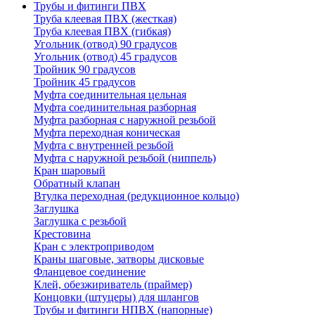
Трубы и фитинги ПВХ
Труба клеевая ПВХ (жесткая)
Труба клеевая ПВХ (гибкая)
Угольник (отвод) 90 градусов
Угольник (отвод) 45 градусов
Тройник 90 градусов
Тройник 45 градусов
Муфта соединительная цельная
Муфта соединительная разборная
Муфта разборная с наружной резьбой
Муфта переходная коническая
Муфта с внутренней резьбой
Муфта с наружной резьбой (ниппель)
Кран шаровый
Обратный клапан
Втулка переходная (редукционное кольцо)
Заглушка
Заглушка с резьбой
Крестовина
Кран с электроприводом
Краны шаговые, затворы дисковые
Фланцевое соединение
Клей, обезжириватель (праймер)
Концовки (штуцеры) для шлангов
Трубы и фитинги НПВХ (напорные)