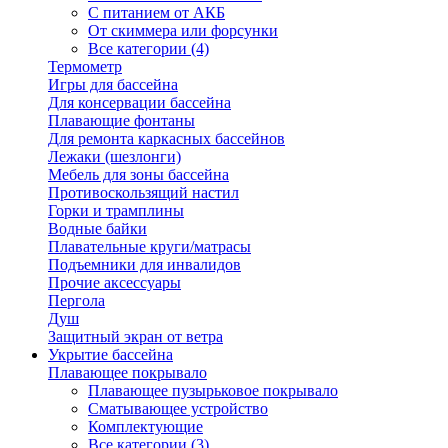
С питанием от АКБ
От скиммера или форсунки
Все категории (4)
Термометр
Игры для бассейна
Для консервации бассейна
Плавающие фонтаны
Для ремонта каркасных бассейнов
Лежаки (шезлонги)
Мебель для зоны бассейна
Противоскользящий настил
Горки и трамплины
Водные байки
Плавательные круги/матрасы
Подъемники для инвалидов
Прочие аксессуары
Пергола
Душ
Защитный экран от ветра
Укрытие бассейна
Плавающее покрывало
Плавающее пузырьковое покрывало
Сматывающее устройство
Комплектующие
Все категории (3)