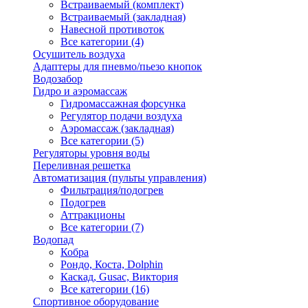
Встраиваемый (комплект)
Встраиваемый (закладная)
Навесной противоток
Все категории (4)
Осушитель воздуха
Адаптеры для пневмо/пьезо кнопок
Водозабор
Гидро и аэромассаж
Гидромассажная форсунка
Регулятор подачи воздуха
Аэромассаж (закладная)
Все категории (5)
Регуляторы уровня воды
Переливная решетка
Автоматизация (пульты управления)
Фильтрация/подогрев
Подогрев
Аттракционы
Все категории (7)
Водопад
Кобра
Рондо, Коста, Dolphin
Каскад, Gusac, Виктория
Все категории (16)
Спортивное оборудование