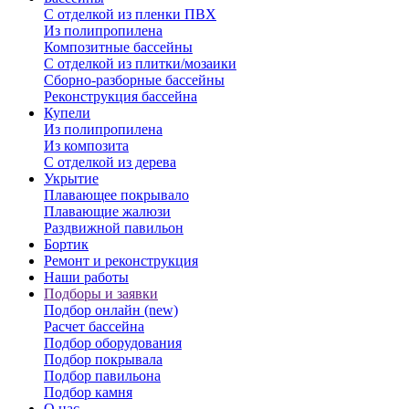
С отделкой из пленки ПВХ
Из полипропилена
Композитные бассейны
С отделкой из плитки/мозаики
Сборно-разборные бассейны
Реконструкция бассейна
Купели
Из полипропилена
Из композита
С отделкой из дерева
Укрытие
Плавающее покрывало
Плавающие жалюзи
Раздвижной павильон
Бортик
Ремонт и реконструкция
Наши работы
Подборы и заявки
Подбор онлайн (new)
Расчет бассейна
Подбор оборудования
Подбор покрывала
Подбор павильона
Подбор камня
О нас