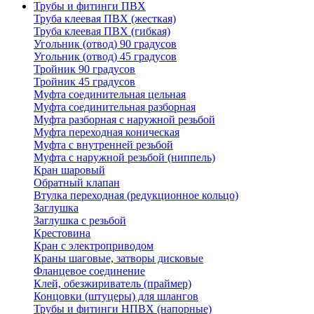
Трубы и фитинги ПВХ
Труба клеевая ПВХ (жесткая)
Труба клеевая ПВХ (гибкая)
Угольник (отвод) 90 градусов
Угольник (отвод) 45 градусов
Тройник 90 градусов
Тройник 45 градусов
Муфта соединительная цельная
Муфта соединительная разборная
Муфта разборная с наружной резьбой
Муфта переходная коническая
Муфта с внутренней резьбой
Муфта с наружной резьбой (ниппель)
Кран шаровый
Обратный клапан
Втулка переходная (редукционное кольцо)
Заглушка
Заглушка с резьбой
Крестовина
Кран с электроприводом
Краны шаговые, затворы дисковые
Фланцевое соединение
Клей, обезжириватель (праймер)
Концовки (штуцеры) для шлангов
Трубы и фитинги НПВХ (напорные)