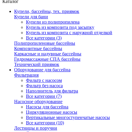
Каталог
Купели, бассейны, тех. приямок
Купели для бани
Купели из полипропилена
Купель из композита под засыпку
Купель из композита с наружной отделкой
Все категории (3)
Полипропиленовые бассейны
Композитные бассейны
Каркасные и надувные бассейны
Гидромассажные СПА бассейны
Технический приямок
Оборудование для бассейна
Фильтрация
Фильтр с насосом
Фильтр без насоса
Наполнитель для фильтра
Все категории (7)
Насосное оборудование
Насосы для бассейна
Циркуляционные насосы
Вертикальные многоступенчатые насосы
Все категории (10)
Лестницы и поручни