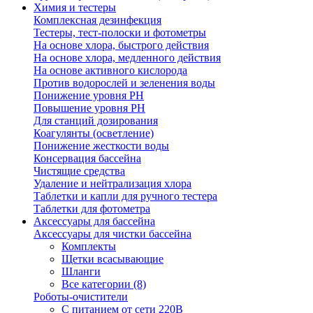
Химия и тестеры
Комплексная дезинфекция
Тестеры, тест-полоски и фотометры
На основе хлора, быстрого действия
На основе хлора, медленного действия
На основе активного кислорода
Против водорослей и зеленения воды
Понижение уровня РН
Повышение уровня РН
Для станций дозирования
Коагулянты (осветление)
Понижение жесткости воды
Консервация бассейна
Чистящие средства
Удаление и нейтрализация хлора
Таблетки и капли для ручного тестера
Таблетки для фотометра
Аксессуары для бассейна
Аксессуары для чистки бассейна
Комплекты
Щетки всасывающие
Шланги
Все категории (8)
Роботы-очистители
С питанием от сети 220В