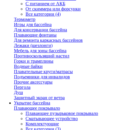
С питанием от АКБ
От скиммера или форсунки
Все категории (4)
Термометр
Игры для бассейна
Для консервации бассейна
Плавающие фонтаны
Для ремонта каркасных бассейнов
Лежаки (шезлонги)
Мебель для зоны бассейна
Противоскользящий настил
Горки и трамплины
Водные байки
Плавательные круги/матрасы
Подъемники для инвалидов
Прочие аксессуары
Пергола
Душ
Защитный экран от ветра
Укрытие бассейна
Плавающее покрывало
Плавающее пузырьковое покрывало
Сматывающее устройство
Комплектующие
Все категории (3)