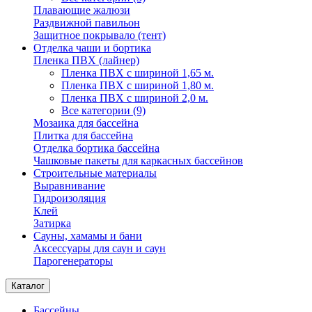
Плавающие жалюзи
Раздвижной павильон
Защитное покрывало (тент)
Отделка чаши и бортика
Пленка ПВХ (лайнер)
Пленка ПВХ с шириной 1,65 м.
Пленка ПВХ с шириной 1,80 м.
Пленка ПВХ с шириной 2,0 м.
Все категории (9)
Мозаика для бассейна
Плитка для бассейна
Отделка бортика бассейна
Чашковые пакеты для каркасных бассейнов
Строительные материалы
Выравнивание
Гидроизоляция
Клей
Затирка
Сауны, хамамы и бани
Аксессуары для саун и саун
Парогенераторы
Каталог
Бассейны