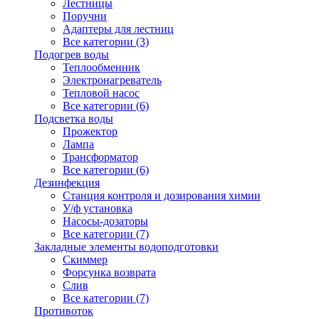
Лестницы
Поручни
Адаптеры для лестниц
Все категории (3)
Подогрев воды
Теплообменник
Электронагреватель
Тепловой насос
Все категории (6)
Подсветка воды
Прожектор
Лампа
Трансформатор
Все категории (6)
Дезинфекция
Станция контроля и дозирования химии
У/ф установка
Насосы-дозаторы
Все категории (7)
Закладные элементы водоподготовки
Скиммер
Форсунка возврата
Слив
Все категории (7)
Противоток