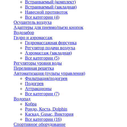
Встраиваемый (комплект)
Встраиваемый (закладная)
Навесной противоток
Все категории (4)
Осушитель воздуха
Адаптеры для пневмо/пьезо кнопок
Водозабор
Гидро и аэромассаж
Гидромассажная форсунка
Регулятор подачи воздуха
Аэромассаж (закладная)
Все категории (5)
Регуляторы уровня воды
Переливная решетка
Автоматизация (пульты управления)
Фильтрация/подогрев
Подогрев
Аттракционы
Все категории (7)
Водопад
Кобра
Рондо, Коста, Dolphin
Каскад, Gusac, Виктория
Все категории (16)
Спортивное оборудование