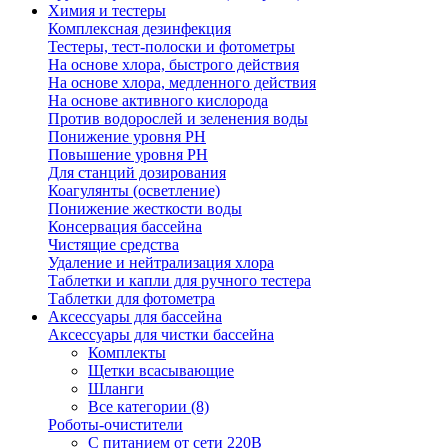
Химия и тестеры
Комплексная дезинфекция
Тестеры, тест-полоски и фотометры
На основе хлора, быстрого действия
На основе хлора, медленного действия
На основе активного кислорода
Против водорослей и зеленения воды
Понижение уровня РН
Повышение уровня РН
Для станций дозирования
Коагулянты (осветление)
Понижение жесткости воды
Консервация бассейна
Чистящие средства
Удаление и нейтрализация хлора
Таблетки и капли для ручного тестера
Таблетки для фотометра
Аксессуары для бассейна
Аксессуары для чистки бассейна
Комплекты
Щетки всасывающие
Шланги
Все категории (8)
Роботы-очистители
С питанием от сети 220В