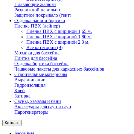
Плавающие жалюзи
Раздвижной павильон
Защитное покрывало (тент)
Отделка чаши и бортика
Пленка ПВХ (лайнер)
Пленка ПВХ с шириной 1,65 м.
Пленка ПВХ с шириной 1,80 м.
Пленка ПВХ с шириной 2,0 м.
Все категории (9)
Мозаика для бассейна
Плитка для бассейна
Отделка бортика бассейна
Чашковые пакеты для каркасных бассейнов
Строительные материалы
Выравнивание
Гидроизоляция
Клей
Затирка
Сауны, хамамы и бани
Аксессуары для саун и саун
Парогенераторы
Каталог
Бассейны