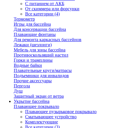
С питанием от АКБ
От скиммера или форсунки
Все категории (4)
Термометр
Игры для бассейна
Для консервации бассейна
Плавающие фонтаны
Для ремонта каркасных бассейнов
Лежаки (шезлонги)
Мебель для зоны бассейна
Противоскользящий настил
Горки и трамплины
Водные байки
Плавательные круги/матрасы
Подъемники для инвалидов
Прочие аксессуары
Пергола
Душ
Защитный экран от ветра
Укрытие бассейна
Плавающее покрывало
Плавающее пузырьковое покрывало
Сматывающее устройство
Комплектующие
Все категории (3)