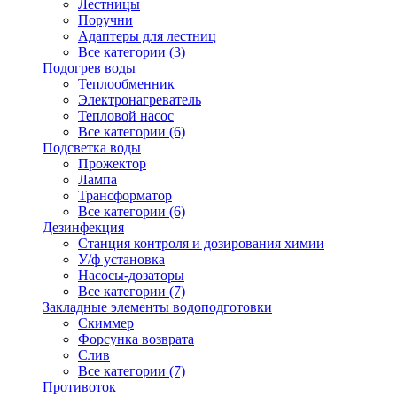
Лестницы
Поручни
Адаптеры для лестниц
Все категории (3)
Подогрев воды
Теплообменник
Электронагреватель
Тепловой насос
Все категории (6)
Подсветка воды
Прожектор
Лампа
Трансформатор
Все категории (6)
Дезинфекция
Станция контроля и дозирования химии
У/ф установка
Насосы-дозаторы
Все категории (7)
Закладные элементы водоподготовки
Скиммер
Форсунка возврата
Слив
Все категории (7)
Противоток