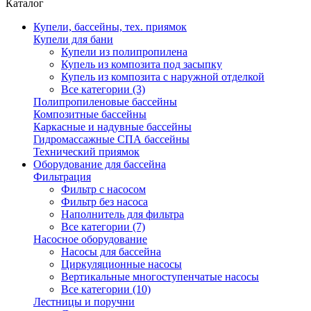
Каталог
Купели, бассейны, тех. приямок
Купели для бани
Купели из полипропилена
Купель из композита под засыпку
Купель из композита с наружной отделкой
Все категории (3)
Полипропиленовые бассейны
Композитные бассейны
Каркасные и надувные бассейны
Гидромассажные СПА бассейны
Технический приямок
Оборудование для бассейна
Фильтрация
Фильтр с насосом
Фильтр без насоса
Наполнитель для фильтра
Все категории (7)
Насосное оборудование
Насосы для бассейна
Циркуляционные насосы
Вертикальные многоступенчатые насосы
Все категории (10)
Лестницы и поручни