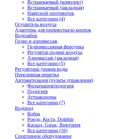
Встраиваемый (комплект)
Встраиваемый (закладная)
Навесной противоток
Все категории (4)
Осушитель воздуха
Адаптеры для пневмо/пьезо кнопок
Водозабор
Гидро и аэромассаж
Гидромассажная форсунка
Регулятор подачи воздуха
Аэромассаж (закладная)
Все категории (5)
Регуляторы уровня воды
Переливная решетка
Автоматизация (пульты управления)
Фильтрация/подогрев
Подогрев
Аттракционы
Все категории (7)
Водопад
Кобра
Рондо, Коста, Dolphin
Каскад, Gusac, Виктория
Все категории (16)
Спортивное оборудование