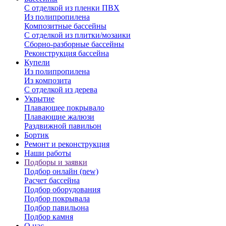
С отделкой из пленки ПВХ
Из полипропилена
Композитные бассейны
С отделкой из плитки/мозаики
Сборно-разборные бассейны
Реконструкция бассейна
Купели
Из полипропилена
Из композита
С отделкой из дерева
Укрытие
Плавающее покрывало
Плавающие жалюзи
Раздвижной павильон
Бортик
Ремонт и реконструкция
Наши работы
Подборы и заявки
Подбор онлайн (new)
Расчет бассейна
Подбор оборудования
Подбор покрывала
Подбор павильона
Подбор камня
О нас