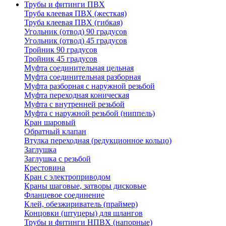
Трубы и фитинги ПВХ
Труба клеевая ПВХ (жесткая)
Труба клеевая ПВХ (гибкая)
Угольник (отвод) 90 градусов
Угольник (отвод) 45 градусов
Тройник 90 градусов
Тройник 45 градусов
Муфта соединительная цельная
Муфта соединительная разборная
Муфта разборная с наружной резьбой
Муфта переходная коническая
Муфта с внутренней резьбой
Муфта с наружной резьбой (ниппель)
Кран шаровый
Обратный клапан
Втулка переходная (редукционное кольцо)
Заглушка
Заглушка с резьбой
Крестовина
Кран с электроприводом
Краны шаговые, затворы дисковые
Фланцевое соединение
Клей, обезжириватель (праймер)
Концовки (штуцеры) для шлангов
Трубы и фитинги НПВХ (напорные)