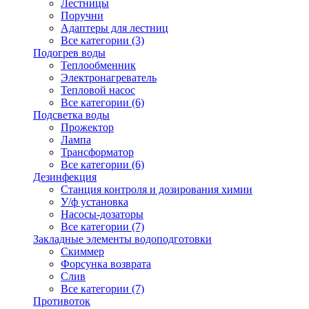
Лестницы
Поручни
Адаптеры для лестниц
Все категории (3)
Подогрев воды
Теплообменник
Электронагреватель
Тепловой насос
Все категории (6)
Подсветка воды
Прожектор
Лампа
Трансформатор
Все категории (6)
Дезинфекция
Станция контроля и дозирования химии
У/ф установка
Насосы-дозаторы
Все категории (7)
Закладные элементы водоподготовки
Скиммер
Форсунка возврата
Слив
Все категории (7)
Противоток