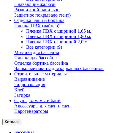
Плавающие жалюзи
Раздвижной павильон
Защитное покрывало (тент)
Отделка чаши и бортика
Пленка ПВХ (лайнер)
Пленка ПВХ с шириной 1,65 м.
Пленка ПВХ с шириной 1,80 м.
Пленка ПВХ с шириной 2,0 м.
Все категории (9)
Мозаика для бассейна
Плитка для бассейна
Отделка бортика бассейна
Чашковые пакеты для каркасных бассейнов
Строительные материалы
Выравнивание
Гидроизоляция
Клей
Затирка
Сауны, хамамы и бани
Аксессуары для саун и саун
Парогенераторы
Каталог
Бассейны