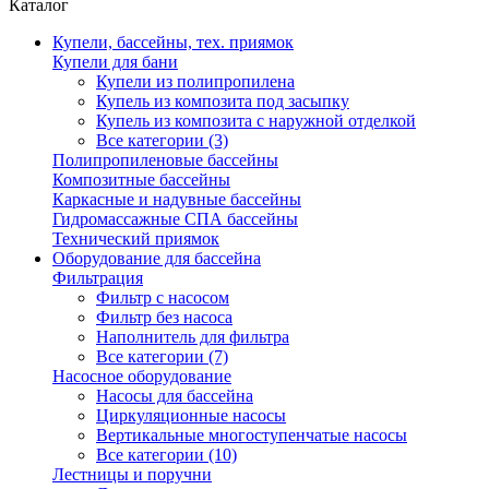
Каталог
Купели, бассейны, тех. приямок
Купели для бани
Купели из полипропилена
Купель из композита под засыпку
Купель из композита с наружной отделкой
Все категории (3)
Полипропиленовые бассейны
Композитные бассейны
Каркасные и надувные бассейны
Гидромассажные СПА бассейны
Технический приямок
Оборудование для бассейна
Фильтрация
Фильтр с насосом
Фильтр без насоса
Наполнитель для фильтра
Все категории (7)
Насосное оборудование
Насосы для бассейна
Циркуляционные насосы
Вертикальные многоступенчатые насосы
Все категории (10)
Лестницы и поручни