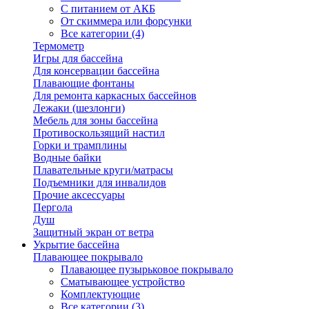
С питанием от АКБ
От скиммера или форсунки
Все категории (4)
Термометр
Игры для бассейна
Для консервации бассейна
Плавающие фонтаны
Для ремонта каркасных бассейнов
Лежаки (шезлонги)
Мебель для зоны бассейна
Противоскользящий настил
Горки и трамплины
Водные байки
Плавательные круги/матрасы
Подъемники для инвалидов
Прочие аксессуары
Пергола
Душ
Защитный экран от ветра
Укрытие бассейна
Плавающее покрывало
Плавающее пузырьковое покрывало
Сматывающее устройство
Комплектующие
Все категории (3)