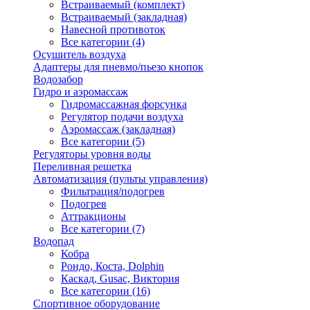
Встраиваемый (комплект)
Встраиваемый (закладная)
Навесной противоток
Все категории (4)
Осушитель воздуха
Адаптеры для пневмо/пьезо кнопок
Водозабор
Гидро и аэромассаж
Гидромассажная форсунка
Регулятор подачи воздуха
Аэромассаж (закладная)
Все категории (5)
Регуляторы уровня воды
Переливная решетка
Автоматизация (пульты управления)
Фильтрация/подогрев
Подогрев
Аттракционы
Все категории (7)
Водопад
Кобра
Рондо, Коста, Dolphin
Каскад, Gusac, Виктория
Все категории (16)
Спортивное оборудование