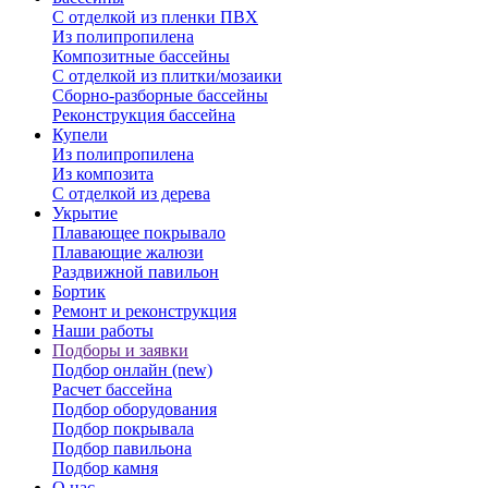
С отделкой из пленки ПВХ
Из полипропилена
Композитные бассейны
С отделкой из плитки/мозаики
Сборно-разборные бассейны
Реконструкция бассейна
Купели
Из полипропилена
Из композита
С отделкой из дерева
Укрытие
Плавающее покрывало
Плавающие жалюзи
Раздвижной павильон
Бортик
Ремонт и реконструкция
Наши работы
Подборы и заявки
Подбор онлайн (new)
Расчет бассейна
Подбор оборудования
Подбор покрывала
Подбор павильона
Подбор камня
О нас