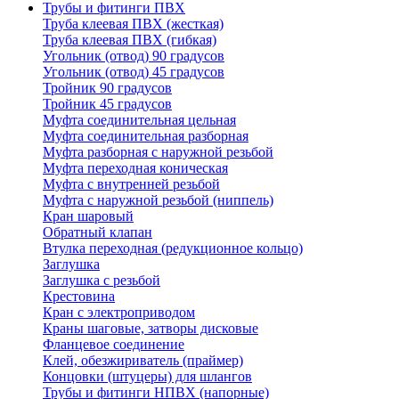
Трубы и фитинги ПВХ
Труба клеевая ПВХ (жесткая)
Труба клеевая ПВХ (гибкая)
Угольник (отвод) 90 градусов
Угольник (отвод) 45 градусов
Тройник 90 градусов
Тройник 45 градусов
Муфта соединительная цельная
Муфта соединительная разборная
Муфта разборная с наружной резьбой
Муфта переходная коническая
Муфта с внутренней резьбой
Муфта с наружной резьбой (ниппель)
Кран шаровый
Обратный клапан
Втулка переходная (редукционное кольцо)
Заглушка
Заглушка с резьбой
Крестовина
Кран с электроприводом
Краны шаговые, затворы дисковые
Фланцевое соединение
Клей, обезжириватель (праймер)
Концовки (штуцеры) для шлангов
Трубы и фитинги НПВХ (напорные)