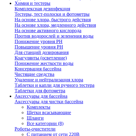
Химия и тестеры
Комплексная дезинфекция
Тестеры, тест-полоски и фотометры
На основе хлора, быстрого действия
На основе хлора, медленного действия
На основе активного кислорода
Против водорослей и зеленения воды
Понижение уровня РН
Повышение уровня РН
Для станций дозирования
Коагулянты (осветление)
Понижение жесткости воды
Консервация бассейна
Чистящие средства
Удаление и нейтрализация хлора
Таблетки и капли для ручного тестера
Таблетки для фотометра
Аксессуары для бассейна
Аксессуары для чистки бассейна
Комплекты
Щетки всасывающие
Шланги
Все категории (8)
Роботы-очистители
С питанием от сети 220В