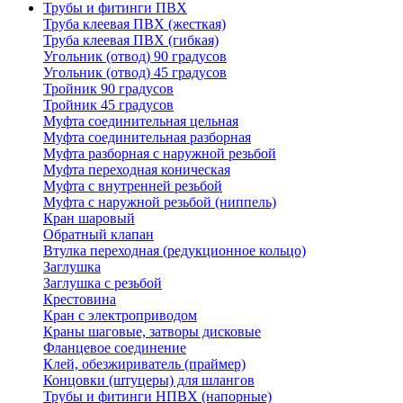
Трубы и фитинги ПВХ
Труба клеевая ПВХ (жесткая)
Труба клеевая ПВХ (гибкая)
Угольник (отвод) 90 градусов
Угольник (отвод) 45 градусов
Тройник 90 градусов
Тройник 45 градусов
Муфта соединительная цельная
Муфта соединительная разборная
Муфта разборная с наружной резьбой
Муфта переходная коническая
Муфта с внутренней резьбой
Муфта с наружной резьбой (ниппель)
Кран шаровый
Обратный клапан
Втулка переходная (редукционное кольцо)
Заглушка
Заглушка с резьбой
Крестовина
Кран с электроприводом
Краны шаговые, затворы дисковые
Фланцевое соединение
Клей, обезжириватель (праймер)
Концовки (штуцеры) для шлангов
Трубы и фитинги НПВХ (напорные)