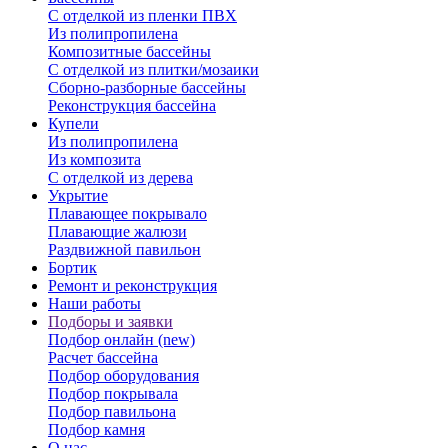
С отделкой из пленки ПВХ
Из полипропилена
Композитные бассейны
С отделкой из плитки/мозаики
Сборно-разборные бассейны
Реконструкция бассейна
Купели
Из полипропилена
Из композита
С отделкой из дерева
Укрытие
Плавающее покрывало
Плавающие жалюзи
Раздвижной павильон
Бортик
Ремонт и реконструкция
Наши работы
Подборы и заявки
Подбор онлайн (new)
Расчет бассейна
Подбор оборудования
Подбор покрывала
Подбор павильона
Подбор камня
О нас