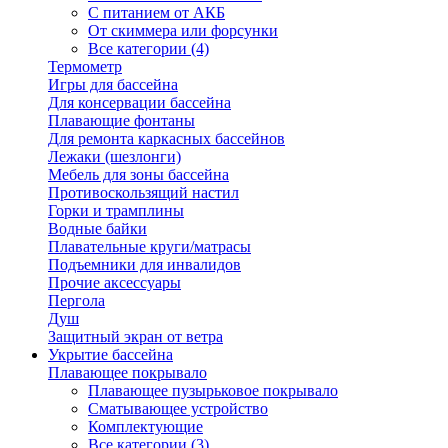
С питанием от АКБ
От скиммера или форсунки
Все категории (4)
Термометр
Игры для бассейна
Для консервации бассейна
Плавающие фонтаны
Для ремонта каркасных бассейнов
Лежаки (шезлонги)
Мебель для зоны бассейна
Противоскользящий настил
Горки и трамплины
Водные байки
Плавательные круги/матрасы
Подъемники для инвалидов
Прочие аксессуары
Пергола
Душ
Защитный экран от ветра
Укрытие бассейна
Плавающее покрывало
Плавающее пузырьковое покрывало
Сматывающее устройство
Комплектующие
Все категории (3)