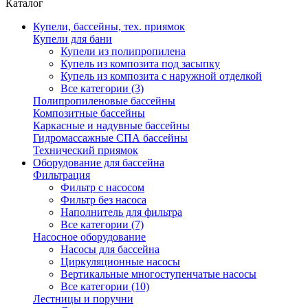
Каталог
Купели, бассейны, тех. приямок
Купели для бани
Купели из полипропилена
Купель из композита под засыпку
Купель из композита с наружной отделкой
Все категории (3)
Полипропиленовые бассейны
Композитные бассейны
Каркасные и надувные бассейны
Гидромассажные СПА бассейны
Технический приямок
Оборудование для бассейна
Фильтрация
Фильтр с насосом
Фильтр без насоса
Наполнитель для фильтра
Все категории (7)
Насосное оборудование
Насосы для бассейна
Циркуляционные насосы
Вертикальные многоступенчатые насосы
Все категории (10)
Лестницы и поручни