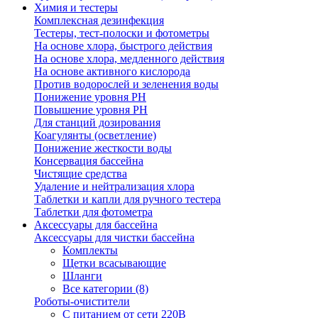
Химия и тестеры
Комплексная дезинфекция
Тестеры, тест-полоски и фотометры
На основе хлора, быстрого действия
На основе хлора, медленного действия
На основе активного кислорода
Против водорослей и зеленения воды
Понижение уровня РН
Повышение уровня РН
Для станций дозирования
Коагулянты (осветление)
Понижение жесткости воды
Консервация бассейна
Чистящие средства
Удаление и нейтрализация хлора
Таблетки и капли для ручного тестера
Таблетки для фотометра
Аксессуары для бассейна
Аксессуары для чистки бассейна
Комплекты
Щетки всасывающие
Шланги
Все категории (8)
Роботы-очистители
С питанием от сети 220В