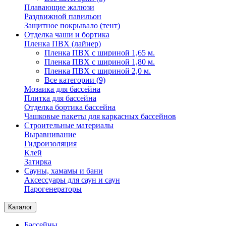
Плавающие жалюзи
Раздвижной павильон
Защитное покрывало (тент)
Отделка чаши и бортика
Пленка ПВХ (лайнер)
Пленка ПВХ с шириной 1,65 м.
Пленка ПВХ с шириной 1,80 м.
Пленка ПВХ с шириной 2,0 м.
Все категории (9)
Мозаика для бассейна
Плитка для бассейна
Отделка бортика бассейна
Чашковые пакеты для каркасных бассейнов
Строительные материалы
Выравнивание
Гидроизоляция
Клей
Затирка
Сауны, хамамы и бани
Аксессуары для саун и саун
Парогенераторы
Каталог
Бассейны