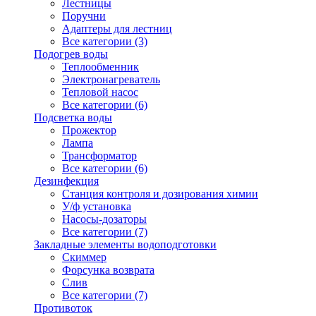
Лестницы
Поручни
Адаптеры для лестниц
Все категории (3)
Подогрев воды
Теплообменник
Электронагреватель
Тепловой насос
Все категории (6)
Подсветка воды
Прожектор
Лампа
Трансформатор
Все категории (6)
Дезинфекция
Станция контроля и дозирования химии
У/ф установка
Насосы-дозаторы
Все категории (7)
Закладные элементы водоподготовки
Скиммер
Форсунка возврата
Слив
Все категории (7)
Противоток