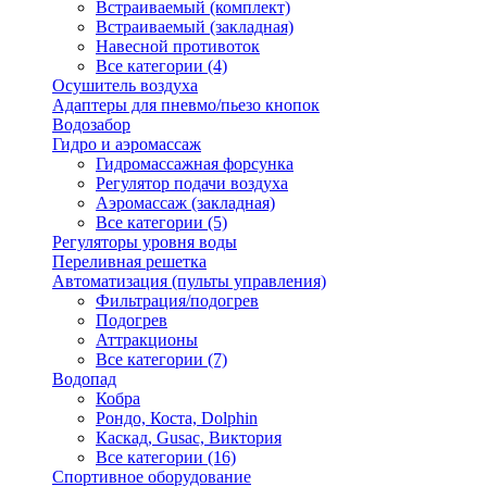
Встраиваемый (комплект)
Встраиваемый (закладная)
Навесной противоток
Все категории (4)
Осушитель воздуха
Адаптеры для пневмо/пьезо кнопок
Водозабор
Гидро и аэромассаж
Гидромассажная форсунка
Регулятор подачи воздуха
Аэромассаж (закладная)
Все категории (5)
Регуляторы уровня воды
Переливная решетка
Автоматизация (пульты управления)
Фильтрация/подогрев
Подогрев
Аттракционы
Все категории (7)
Водопад
Кобра
Рондо, Коста, Dolphin
Каскад, Gusac, Виктория
Все категории (16)
Спортивное оборудование