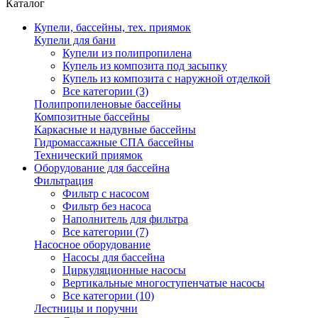
Каталог
Купели, бассейны, тех. приямок
Купели для бани
Купели из полипропилена
Купель из композита под засыпку
Купель из композита с наружной отделкой
Все категории (3)
Полипропиленовые бассейны
Композитные бассейны
Каркасные и надувные бассейны
Гидромассажные СПА бассейны
Технический приямок
Оборудование для бассейна
Фильтрация
Фильтр с насосом
Фильтр без насоса
Наполнитель для фильтра
Все категории (7)
Насосное оборудование
Насосы для бассейна
Циркуляционные насосы
Вертикальные многоступенчатые насосы
Все категории (10)
Лестницы и поручни