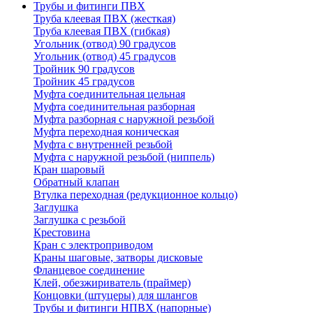
Трубы и фитинги ПВХ
Труба клеевая ПВХ (жесткая)
Труба клеевая ПВХ (гибкая)
Угольник (отвод) 90 градусов
Угольник (отвод) 45 градусов
Тройник 90 градусов
Тройник 45 градусов
Муфта соединительная цельная
Муфта соединительная разборная
Муфта разборная с наружной резьбой
Муфта переходная коническая
Муфта с внутренней резьбой
Муфта с наружной резьбой (ниппель)
Кран шаровый
Обратный клапан
Втулка переходная (редукционное кольцо)
Заглушка
Заглушка с резьбой
Крестовина
Кран с электроприводом
Краны шаговые, затворы дисковые
Фланцевое соединение
Клей, обезжириватель (праймер)
Концовки (штуцеры) для шлангов
Трубы и фитинги НПВХ (напорные)