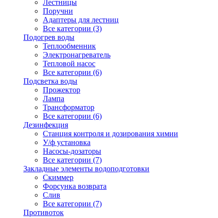
Лестницы
Поручни
Адаптеры для лестниц
Все категории (3)
Подогрев воды
Теплообменник
Электронагреватель
Тепловой насос
Все категории (6)
Подсветка воды
Прожектор
Лампа
Трансформатор
Все категории (6)
Дезинфекция
Станция контроля и дозирования химии
У/ф установка
Насосы-дозаторы
Все категории (7)
Закладные элементы водоподготовки
Скиммер
Форсунка возврата
Слив
Все категории (7)
Противоток