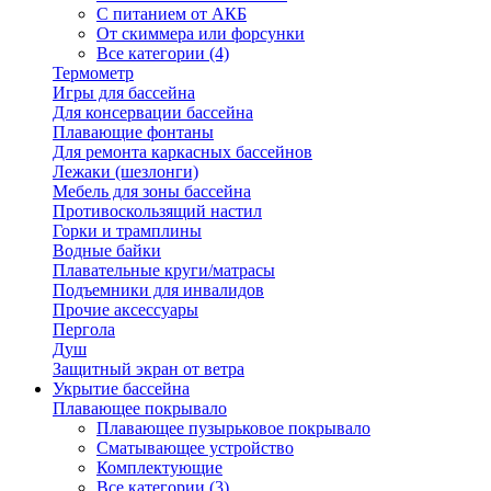
С питанием от АКБ
От скиммера или форсунки
Все категории (4)
Термометр
Игры для бассейна
Для консервации бассейна
Плавающие фонтаны
Для ремонта каркасных бассейнов
Лежаки (шезлонги)
Мебель для зоны бассейна
Противоскользящий настил
Горки и трамплины
Водные байки
Плавательные круги/матрасы
Подъемники для инвалидов
Прочие аксессуары
Пергола
Душ
Защитный экран от ветра
Укрытие бассейна
Плавающее покрывало
Плавающее пузырьковое покрывало
Сматывающее устройство
Комплектующие
Все категории (3)