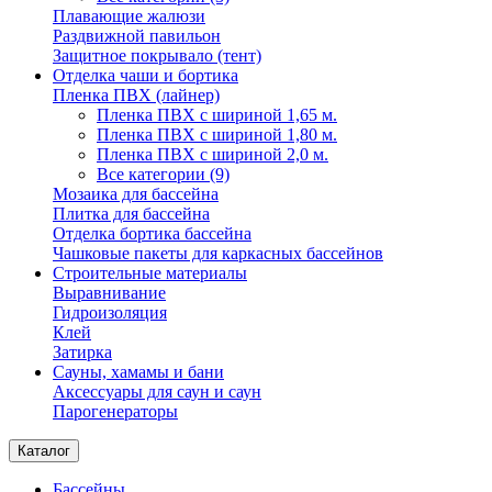
Плавающие жалюзи
Раздвижной павильон
Защитное покрывало (тент)
Отделка чаши и бортика
Пленка ПВХ (лайнер)
Пленка ПВХ с шириной 1,65 м.
Пленка ПВХ с шириной 1,80 м.
Пленка ПВХ с шириной 2,0 м.
Все категории (9)
Мозаика для бассейна
Плитка для бассейна
Отделка бортика бассейна
Чашковые пакеты для каркасных бассейнов
Строительные материалы
Выравнивание
Гидроизоляция
Клей
Затирка
Сауны, хамамы и бани
Аксессуары для саун и саун
Парогенераторы
Каталог
Бассейны