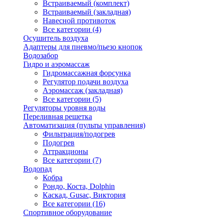
Встраиваемый (комплект)
Встраиваемый (закладная)
Навесной противоток
Все категории (4)
Осушитель воздуха
Адаптеры для пневмо/пьезо кнопок
Водозабор
Гидро и аэромассаж
Гидромассажная форсунка
Регулятор подачи воздуха
Аэромассаж (закладная)
Все категории (5)
Регуляторы уровня воды
Переливная решетка
Автоматизация (пульты управления)
Фильтрация/подогрев
Подогрев
Аттракционы
Все категории (7)
Водопад
Кобра
Рондо, Коста, Dolphin
Каскад, Gusac, Виктория
Все категории (16)
Спортивное оборудование