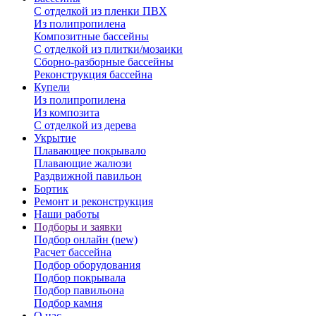
С отделкой из пленки ПВХ
Из полипропилена
Композитные бассейны
С отделкой из плитки/мозаики
Сборно-разборные бассейны
Реконструкция бассейна
Купели
Из полипропилена
Из композита
С отделкой из дерева
Укрытие
Плавающее покрывало
Плавающие жалюзи
Раздвижной павильон
Бортик
Ремонт и реконструкция
Наши работы
Подборы и заявки
Подбор онлайн (new)
Расчет бассейна
Подбор оборудования
Подбор покрывала
Подбор павильона
Подбор камня
О нас