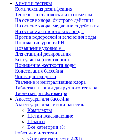
Химия и тестеры
Комплексная дезинфекция
Тестеры, тест-полоски и фотометры
На основе хлора, быстрого действия
На основе хлора, медленного действия
На основе активного кислорода
Против водорослей и зеленения воды
Понижение уровня РН
Повышение уровня РН
Для станций дозирования
Коагулянты (осветление)
Понижение жесткости воды
Консервация бассейна
Чистящие средства
Удаление и нейтрализация хлора
Таблетки и капли для ручного тестера
Таблетки для фотометра
Аксессуары для бассейна
Аксессуары для чистки бассейна
Комплекты
Щетки всасывающие
Шланги
Все категории (8)
Роботы-очистители
С питанием от сети 220В