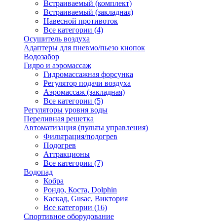
Встраиваемый (комплект)
Встраиваемый (закладная)
Навесной противоток
Все категории (4)
Осушитель воздуха
Адаптеры для пневмо/пьезо кнопок
Водозабор
Гидро и аэромассаж
Гидромассажная форсунка
Регулятор подачи воздуха
Аэромассаж (закладная)
Все категории (5)
Регуляторы уровня воды
Переливная решетка
Автоматизация (пульты управления)
Фильтрация/подогрев
Подогрев
Аттракционы
Все категории (7)
Водопад
Кобра
Рондо, Коста, Dolphin
Каскад, Gusac, Виктория
Все категории (16)
Спортивное оборудование