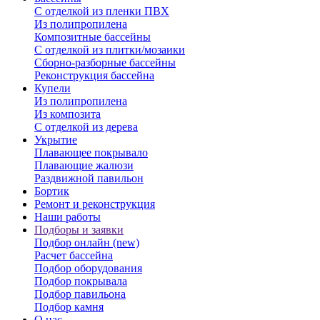
С отделкой из пленки ПВХ
Из полипропилена
Композитные бассейны
С отделкой из плитки/мозаики
Сборно-разборные бассейны
Реконструкция бассейна
Купели
Из полипропилена
Из композита
С отделкой из дерева
Укрытие
Плавающее покрывало
Плавающие жалюзи
Раздвижной павильон
Бортик
Ремонт и реконструкция
Наши работы
Подборы и заявки
Подбор онлайн (new)
Расчет бассейна
Подбор оборудования
Подбор покрывала
Подбор павильона
Подбор камня
О нас