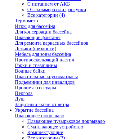
С питанием от АКБ
От скиммера или форсунки
Все категории (4)
Термометр
Игры для бассейна
Для консервации бассейна
Плавающие фонтаны
Для ремонта каркасных бассейнов
Лежаки (шезлонги)
Мебель для зоны бассейна
Противоскользящий настил
Горки и трамплины
Водные байки
Плавательные круги/матрасы
Подъемники для инвалидов
Прочие аксессуары
Пергола
Душ
Защитный экран от ветра
Укрытие бассейна
Плавающее покрывало
Плавающее пузырьковое покрывало
Сматывающее устройство
Комплектующие
Все категории (3)