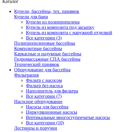
Каталог
Купели, бассейны, тех. приямок
Купели для бани
Купели из полипропилена
Купель из композита под засыпку
Купель из композита с наружной отделкой
Все категории (3)
Полипропиленовые бассейны
Композитные бассейны
Каркасные и надувные бассейны
Гидромассажные СПА бассейны
Технический приямок
Оборудование для бассейна
Фильтрация
Фильтр с насосом
Фильтр без насоса
Наполнитель для фильтра
Все категории (7)
Насосное оборудование
Насосы для бассейна
Циркуляционные насосы
Вертикальные многоступенчатые насосы
Все категории (10)
Лестницы и поручни