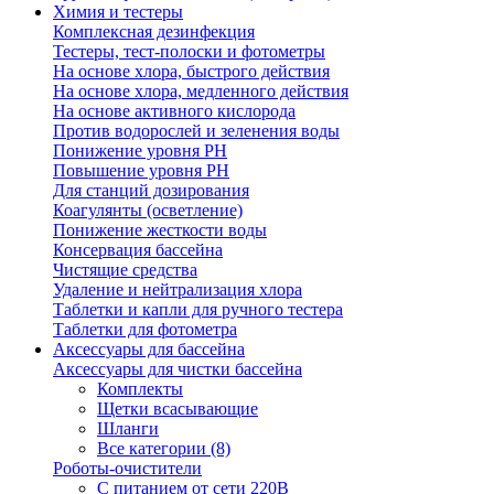
Химия и тестеры
Комплексная дезинфекция
Тестеры, тест-полоски и фотометры
На основе хлора, быстрого действия
На основе хлора, медленного действия
На основе активного кислорода
Против водорослей и зеленения воды
Понижение уровня РН
Повышение уровня РН
Для станций дозирования
Коагулянты (осветление)
Понижение жесткости воды
Консервация бассейна
Чистящие средства
Удаление и нейтрализация хлора
Таблетки и капли для ручного тестера
Таблетки для фотометра
Аксессуары для бассейна
Аксессуары для чистки бассейна
Комплекты
Щетки всасывающие
Шланги
Все категории (8)
Роботы-очистители
С питанием от сети 220В