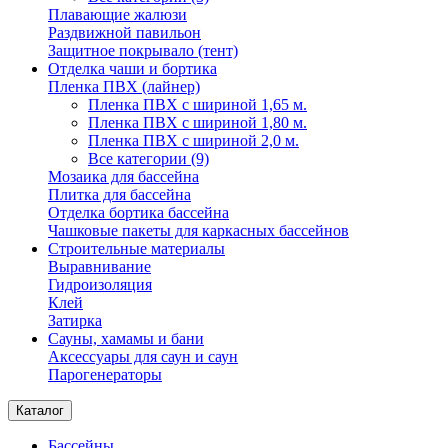
Плавающие жалюзи
Раздвижной павильон
Защитное покрывало (тент)
Отделка чаши и бортика
Пленка ПВХ (лайнер)
Пленка ПВХ с шириной 1,65 м.
Пленка ПВХ с шириной 1,80 м.
Пленка ПВХ с шириной 2,0 м.
Все категории (9)
Мозаика для бассейна
Плитка для бассейна
Отделка бортика бассейна
Чашковые пакеты для каркасных бассейнов
Строительные материалы
Выравнивание
Гидроизоляция
Клей
Затирка
Сауны, хамамы и бани
Аксессуары для саун и саун
Парогенераторы
Каталог
Бассейны