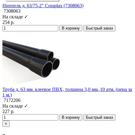
Ниппель д. 63/75-2" Coraplax (7308063)
7308063
На складе ✓
254 р.
В корзину
Быстрый заказ
Труба д. 63 мм. клеевое ПВХ, толщина 3,0 мм.,10 атм. (цена за
1 м.)
7172206
На складе ✓
227 р.
В корзину
Быстрый заказ
×