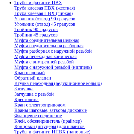
Трубы и фитинги ПВХ
Труба клеевая ПВХ (жесткая)
Труба клеевая ПВХ (гибкая)
Угольник (отвод) 90 градусов
Угольник (отвод) 45 градусов
Тройник 90 градусов
Тройник 45 градусов
Муфта соединительная цельная
Муфта соединительная разборная
Муфта разборная с наружной резьбой
Муфта переходная коническая
Муфта с внутренней резьбой
Муфта с наружной резьбой (ниппель)
Кран шаровый
Обратный клапан
Втулка переходная (редукционное кольцо)
Заглушка
Заглушка с резьбой
Крестовина
Кран с электроприводом
Краны шаговые, затворы дисковые
Фланцевое соединение
Клей, обезжириватель (праймер)
Концовки (штуцеры) для шлангов
Трубы и фитинги НПВХ (напорные)