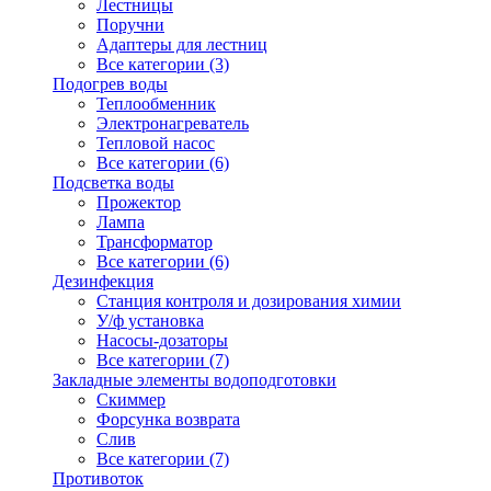
Лестницы
Поручни
Адаптеры для лестниц
Все категории (3)
Подогрев воды
Теплообменник
Электронагреватель
Тепловой насос
Все категории (6)
Подсветка воды
Прожектор
Лампа
Трансформатор
Все категории (6)
Дезинфекция
Станция контроля и дозирования химии
У/ф установка
Насосы-дозаторы
Все категории (7)
Закладные элементы водоподготовки
Скиммер
Форсунка возврата
Слив
Все категории (7)
Противоток