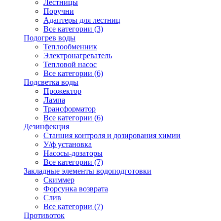
Лестницы
Поручни
Адаптеры для лестниц
Все категории (3)
Подогрев воды
Теплообменник
Электронагреватель
Тепловой насос
Все категории (6)
Подсветка воды
Прожектор
Лампа
Трансформатор
Все категории (6)
Дезинфекция
Станция контроля и дозирования химии
У/ф установка
Насосы-дозаторы
Все категории (7)
Закладные элементы водоподготовки
Скиммер
Форсунка возврата
Слив
Все категории (7)
Противоток