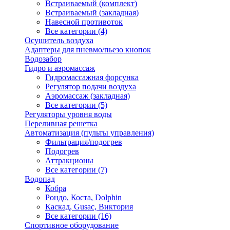
Встраиваемый (комплект)
Встраиваемый (закладная)
Навесной противоток
Все категории (4)
Осушитель воздуха
Адаптеры для пневмо/пьезо кнопок
Водозабор
Гидро и аэромассаж
Гидромассажная форсунка
Регулятор подачи воздуха
Аэромассаж (закладная)
Все категории (5)
Регуляторы уровня воды
Переливная решетка
Автоматизация (пульты управления)
Фильтрация/подогрев
Подогрев
Аттракционы
Все категории (7)
Водопад
Кобра
Рондо, Коста, Dolphin
Каскад, Gusac, Виктория
Все категории (16)
Спортивное оборудование