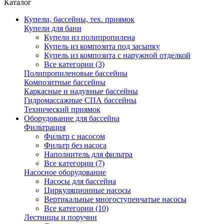
Каталог
Купели, бассейны, тех. приямок
Купели для бани
Купели из полипропилена
Купель из композита под засыпку
Купель из композита с наружной отделкой
Все категории (3)
Полипропиленовые бассейны
Композитные бассейны
Каркасные и надувные бассейны
Гидромассажные СПА бассейны
Технический приямок
Оборудование для бассейна
Фильтрация
Фильтр с насосом
Фильтр без насоса
Наполнитель для фильтра
Все категории (7)
Насосное оборудование
Насосы для бассейна
Циркуляционные насосы
Вертикальные многоступенчатые насосы
Все категории (10)
Лестницы и поручни