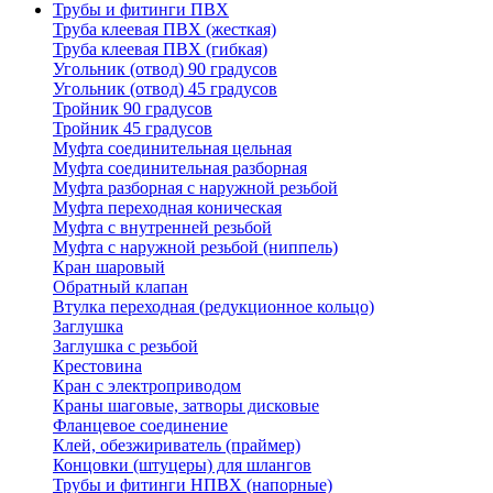
Трубы и фитинги ПВХ
Труба клеевая ПВХ (жесткая)
Труба клеевая ПВХ (гибкая)
Угольник (отвод) 90 градусов
Угольник (отвод) 45 градусов
Тройник 90 градусов
Тройник 45 градусов
Муфта соединительная цельная
Муфта соединительная разборная
Муфта разборная с наружной резьбой
Муфта переходная коническая
Муфта с внутренней резьбой
Муфта с наружной резьбой (ниппель)
Кран шаровый
Обратный клапан
Втулка переходная (редукционное кольцо)
Заглушка
Заглушка с резьбой
Крестовина
Кран с электроприводом
Краны шаговые, затворы дисковые
Фланцевое соединение
Клей, обезжириватель (праймер)
Концовки (штуцеры) для шлангов
Трубы и фитинги НПВХ (напорные)