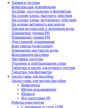
Химия и тестеры
Комплексная дезинфекция
Тестеры, тест-полоски и фотометры
На основе хлора, быстрого действия
На основе хлора, медленного действия
На основе активного кислорода
Против водорослей и зеленения воды
Понижение уровня РН
Повышение уровня РН
Для станций дозирования
Коагулянты (осветление)
Понижение жесткости воды
Консервация бассейна
Чистящие средства
Удаление и нейтрализация хлора
Таблетки и капли для ручного тестера
Таблетки для фотометра
Аксессуары для бассейна
Аксессуары для чистки бассейна
Комплекты
Щетки всасывающие
Шланги
Все категории (8)
Роботы-очистители
С питанием от сети 220В