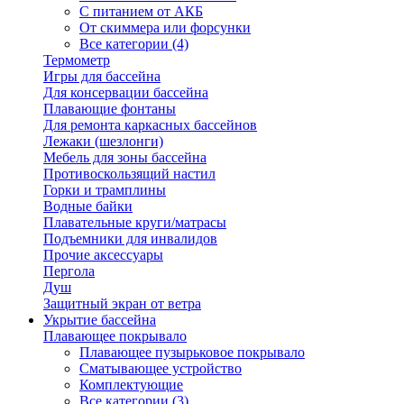
С питанием от АКБ
От скиммера или форсунки
Все категории (4)
Термометр
Игры для бассейна
Для консервации бассейна
Плавающие фонтаны
Для ремонта каркасных бассейнов
Лежаки (шезлонги)
Мебель для зоны бассейна
Противоскользящий настил
Горки и трамплины
Водные байки
Плавательные круги/матрасы
Подъемники для инвалидов
Прочие аксессуары
Пергола
Душ
Защитный экран от ветра
Укрытие бассейна
Плавающее покрывало
Плавающее пузырьковое покрывало
Сматывающее устройство
Комплектующие
Все категории (3)