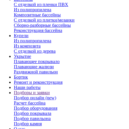
С отделкой из пленки ПВХ
Из полипропилена
Композитные бассейны
С отделкой из плитки/мозаики
Сборно-разборные бассейны
Реконструкция бассейна
Купели
Из полипропилена
Из композита
С отделкой из дерева
Укрытие
Плавающее покрывало
Плавающие жалюзи
Раздвижной павильон
Бортик
Ремонт и реконструкция
Наши работы
Подборы и заявки
Подбор онлайн (new)
Расчет бассейна
Подбор оборудования
Подбор покрывала
Подбор павильона
Подбор камня
О нас