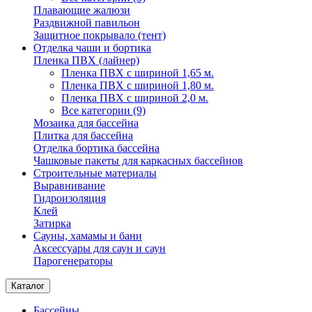
Плавающие жалюзи
Раздвижной павильон
Защитное покрывало (тент)
Отделка чаши и бортика
Пленка ПВХ (лайнер)
Пленка ПВХ с шириной 1,65 м.
Пленка ПВХ с шириной 1,80 м.
Пленка ПВХ с шириной 2,0 м.
Все категории (9)
Мозаика для бассейна
Плитка для бассейна
Отделка бортика бассейна
Чашковые пакеты для каркасных бассейнов
Строительные материалы
Выравнивание
Гидроизоляция
Клей
Затирка
Сауны, хамамы и бани
Аксессуары для саун и саун
Парогенераторы
Каталог
Бассейны