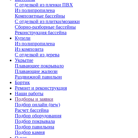
С отделкой из пленки ПВХ
Из полипропилена
Композитные бассейны
С отделкой из плитки/мозаики
Сборно-разборные бассейны
Реконструкция бассейна
Купели
Из полипропилена
Из композита
С отделкой из дерева
Укрытие
Плавающее покрывало
Плавающие жалюзи
Раздвижной павильон
Бортик
Ремонт и реконструкция
Наши работы
Подборы и заявки
Подбор онлайн (new)
Расчет бассейна
Подбор оборудования
Подбор покрывала
Подбор павильона
Подбор камня
О нас