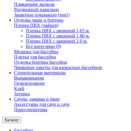
Плавающие жалюзи
Раздвижной павильон
Защитное покрывало (тент)
Отделка чаши и бортика
Пленка ПВХ (лайнер)
Пленка ПВХ с шириной 1,65 м.
Пленка ПВХ с шириной 1,80 м.
Пленка ПВХ с шириной 2,0 м.
Все категории (9)
Мозаика для бассейна
Плитка для бассейна
Отделка бортика бассейна
Чашковые пакеты для каркасных бассейнов
Строительные материалы
Выравнивание
Гидроизоляция
Клей
Затирка
Сауны, хамамы и бани
Аксессуары для саун и саун
Парогенераторы
Каталог
Бассейны