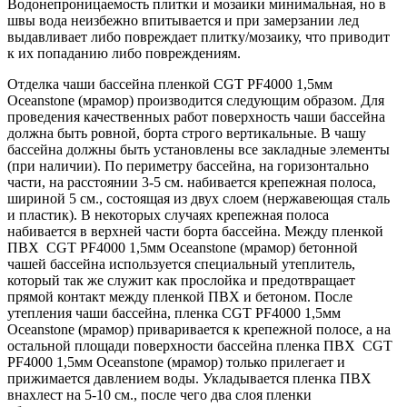
Водонепроницаемость плитки и мозаики минимальная, но в
швы вода неизбежно впитывается и при замерзании лед
выдавливает либо повреждает плитку/мозаику, что приводит
к их попаданию либо повреждениям.
Отделка чаши бассейна пленкой CGT PF4000 1,5мм
Oceanstone (мрамор) производится следующим образом. Для
проведения качественных работ поверхность чаши бассейна
должна быть ровной, борта строго вертикальные. В чашу
бассейна должны быть установлены все закладные элементы
(при наличии). По периметру бассейна, на горизонтально
части, на расстоянии 3-5 см. набивается крепежная полоса,
шириной 5 см., состоящая из двух слоем (нержавеющая сталь
и пластик). В некоторых случаях крепежная полоса
набивается в верхней части борта бассейна. Между пленкой
ПВХ CGT PF4000 1,5мм Oceanstone (мрамор) бетонной
чашей бассейна используется специальный утеплитель,
который так же служит как прослойка и предотвращает
прямой контакт между пленкой ПВХ и бетоном. После
утепления чаши бассейна, пленка CGT PF4000 1,5мм
Oceanstone (мрамор) приваривается к крепежной полосе, а на
остальной площади поверхности бассейна пленка ПВХ CGT
PF4000 1,5мм Oceanstone (мрамор) только прилегает и
прижимается давлением воды. Укладывается пленка ПВХ
внахлест на 5-10 см., после чего два слоя пленки