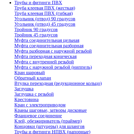
Трубы и фитинги ПВХ
Труба клеевая ПВХ (жесткая)
Труба клеевая ПВХ (гибкая)
Угольник (отвод) 90 градусов
Угольник (отвод) 45 градусов
Тройник 90 градусов
Тройник 45 градусов
Муфта соединительная цельная
Муфта соединительная разборная
Муфта разборная с наружной резьбой
Муфта переходная коническая
Муфта с внутренней резьбой
Муфта с наружной резьбой (ниппель)
Кран шаровый
Обратный клапан
Втулка переходная (редукционное кольцо)
Заглушка
Заглушка с резьбой
Крестовина
Кран с электроприводом
Краны шаговые, затворы дисковые
Фланцевое соединение
Клей, обезжириватель (праймер)
Концовки (штуцеры) для шлангов
Трубы и фитинги НПВХ (напорные)