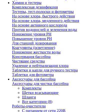
Химия и тестеры
Комплексная дезинфекция
Тестеры, тест-полоски и фотометры
На основе хлора, быстрого действия
На основе хлора, медленного действия
На основе активного кислорода
Против водорослей и зеленения воды
Понижение уровня РН
Повышение уровня РН
Для станций дозирования
Коагулянты (осветление)
Понижение жесткости воды
Консервация бассейна
Чистящие средства
Удаление и нейтрализация хлора
Таблетки и капли для ручного тестера
Таблетки для фотометра
Аксессуары для бассейна
Аксессуары для чистки бассейна
Комплекты
Щетки всасывающие
Шланги
Все категории (8)
Роботы-очистители
С питанием от сети 220В