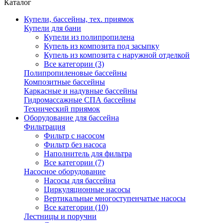
Каталог
Купели, бассейны, тех. приямок
Купели для бани
Купели из полипропилена
Купель из композита под засыпку
Купель из композита с наружной отделкой
Все категории (3)
Полипропиленовые бассейны
Композитные бассейны
Каркасные и надувные бассейны
Гидромассажные СПА бассейны
Технический приямок
Оборудование для бассейна
Фильтрация
Фильтр с насосом
Фильтр без насоса
Наполнитель для фильтра
Все категории (7)
Насосное оборудование
Насосы для бассейна
Циркуляционные насосы
Вертикальные многоступенчатые насосы
Все категории (10)
Лестницы и поручни