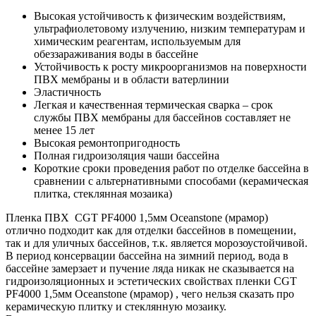
Высокая устойчивость к физическим воздействиям,
ультрафиолетовому излучению, низким температурам и
химическим реагентам, используемым для
обеззараживания воды в бассейне
Устойчивость к росту микроорганизмов на поверхности
ПВХ мембраны и в области ватерлинии
Эластичность
Легкая и качественная термическая сварка – срок
службы ПВХ мембраны для бассейнов составляет не
менее 15 лет
Высокая ремонтопригодность
Полная гидроизоляция чаши бассейна
Короткие сроки проведения работ по отделке бассейна в
сравнении с альтернативными способами (керамическая
плитка, стеклянная мозаика)
Пленка ПВХ CGT PF4000 1,5мм Oceanstone (мрамор)
отлично подходит как для отделки бассейнов в помещении,
так и для уличных бассейнов, т.к. является морозоустойчивой.
В период консервации бассейна на зимний период, вода в
бассейне замерзает и пучение ляда никак не сказывается на
гидроизоляционных и эстетических свойствах пленки CGT
PF4000 1,5мм Oceanstone (мрамор) , чего нельзя сказать про
керамическую плитку и стеклянную мозаику.