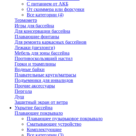
С питанием от АКБ
От скиммера или форсунки
Все категории (4)
Термометр
Игры для бассейна
Для консервации бассейна
Плавающие фонтаны
Для ремонта каркасных бассейнов
Лежаки (шезлонги)
Мебель для зоны бассейна
Противоскользящий настил
Горки и трамплины
Водные байки
Плавательные круги/матрасы
Подъемники для инвалидов
Прочие аксессуары
Пергола
Душ
Защитный экран от ветра
Укрытие бассейна
Плавающее покрывало
Плавающее пузырьковое покрывало
Сматывающее устройство
Комплектующие
Все категории (3)