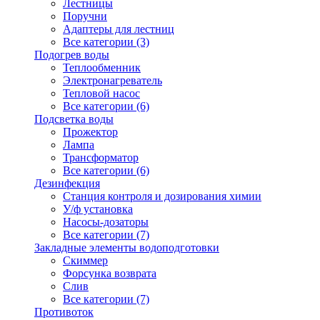
Лестницы
Поручни
Адаптеры для лестниц
Все категории (3)
Подогрев воды
Теплообменник
Электронагреватель
Тепловой насос
Все категории (6)
Подсветка воды
Прожектор
Лампа
Трансформатор
Все категории (6)
Дезинфекция
Станция контроля и дозирования химии
У/ф установка
Насосы-дозаторы
Все категории (7)
Закладные элементы водоподготовки
Скиммер
Форсунка возврата
Слив
Все категории (7)
Противоток