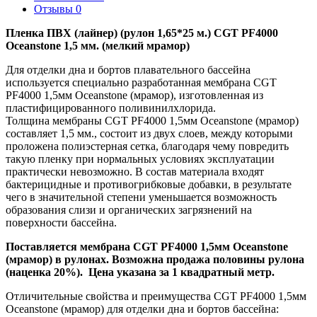
Отзывы
0
Пленка ПВХ (лайнер) (рулон 1,65*25 м.) CGT PF4000
Oceanstone 1,5 мм. (мелкий мрамор)
Для отделки дна и бортов плавательного бассейна
используется специально разработанная мембрана CGT
PF4000 1,5мм Oceanstone (мрамор), изготовленная из
пластифицированного поливинилхлорида.
Толщина мембраны CGT PF4000 1,5мм Oceanstone (мрамор)
составляет 1,5 мм., состоит из двух слоев, между которыми
проложена полиэстерная сетка, благодаря чему повредить
такую пленку при нормальных условиях эксплуатации
практически невозможно. В состав материала входят
бактерицидные и противогрибковые добавки, в результате
чего в значительной степени уменьшается возможность
образования слизи и органических загрязнений на
поверхности бассейна.
Поставляется мембрана CGT PF4000 1,5мм Oceanstone
(мрамор) в рулонах. Возможна продажа половины рулона
(наценка 20%). Цена указана за 1 квадратный метр.
Отличительные свойства и преимущества CGT PF4000 1,5мм
Oceanstone (мрамор) для отделки дна и бортов бассейна: