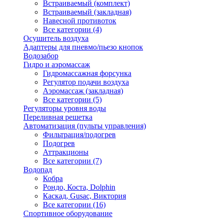
Встраиваемый (комплект)
Встраиваемый (закладная)
Навесной противоток
Все категории (4)
Осушитель воздуха
Адаптеры для пневмо/пьезо кнопок
Водозабор
Гидро и аэромассаж
Гидромассажная форсунка
Регулятор подачи воздуха
Аэромассаж (закладная)
Все категории (5)
Регуляторы уровня воды
Переливная решетка
Автоматизация (пульты управления)
Фильтрация/подогрев
Подогрев
Аттракционы
Все категории (7)
Водопад
Кобра
Рондо, Коста, Dolphin
Каскад, Gusac, Виктория
Все категории (16)
Спортивное оборудование