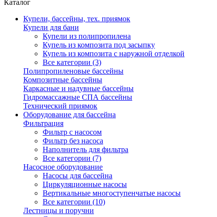
Каталог
Купели, бассейны, тех. приямок
Купели для бани
Купели из полипропилена
Купель из композита под засыпку
Купель из композита с наружной отделкой
Все категории (3)
Полипропиленовые бассейны
Композитные бассейны
Каркасные и надувные бассейны
Гидромассажные СПА бассейны
Технический приямок
Оборудование для бассейна
Фильтрация
Фильтр с насосом
Фильтр без насоса
Наполнитель для фильтра
Все категории (7)
Насосное оборудование
Насосы для бассейна
Циркуляционные насосы
Вертикальные многоступенчатые насосы
Все категории (10)
Лестницы и поручни