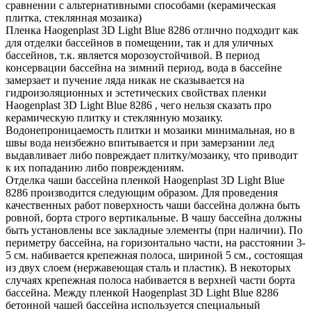
сравнении с альтернативными способами (керамическая
плитка, стеклянная мозаика)
Пленка Haogenplast 3D Light Blue 8286 отлично подходит как
для отделки бассейнов в помещении, так и для уличных
бассейнов, т.к. является морозоустойчивой. В период
консервации бассейна на зимний период, вода в бассейне
замерзает и пучение ляда никак не сказывается на
гидроизоляционных и эстетических свойствах пленки
Haogenplast 3D Light Blue 8286 , чего нельзя сказать про
керамическую плитку и стеклянную мозаику.
Водонепроницаемость плитки и мозаики минимальная, но в
швы вода неизбежно впитывается и при замерзании лед
выдавливает либо повреждает плитку/мозаику, что приводит
к их попаданию либо повреждениям.
Отделка чаши бассейна пленкой Haogenplast 3D Light Blue
8286 производится следующим образом. Для проведения
качественных работ поверхность чаши бассейна должна быть
ровной, борта строго вертикальные. В чашу бассейна должны
быть установлены все закладные элементы (при наличии). По
периметру бассейна, на горизонтально части, на расстоянии 3-
5 см. набивается крепежная полоса, шириной 5 см., состоящая
из двух слоем (нержавеющая сталь и пластик). В некоторых
случаях крепежная полоса набивается в верхней части борта
бассейна. Между пленкой Haogenplast 3D Light Blue 8286
бетонной чашей бассейна используется специальный