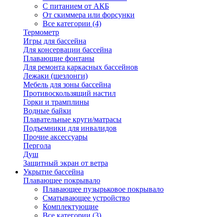
С питанием от АКБ
От скиммера или форсунки
Все категории (4)
Термометр
Игры для бассейна
Для консервации бассейна
Плавающие фонтаны
Для ремонта каркасных бассейнов
Лежаки (шезлонги)
Мебель для зоны бассейна
Противоскользящий настил
Горки и трамплины
Водные байки
Плавательные круги/матрасы
Подъемники для инвалидов
Прочие аксессуары
Пергола
Душ
Защитный экран от ветра
Укрытие бассейна
Плавающее покрывало
Плавающее пузырьковое покрывало
Сматывающее устройство
Комплектующие
Все категории (3)