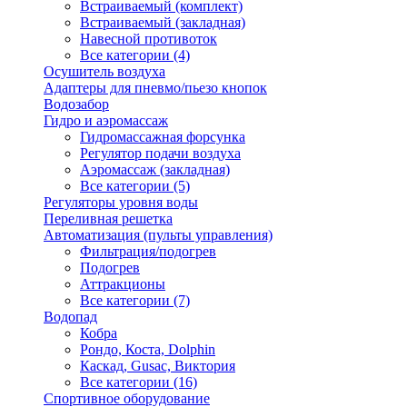
Встраиваемый (комплект)
Встраиваемый (закладная)
Навесной противоток
Все категории (4)
Осушитель воздуха
Адаптеры для пневмо/пьезо кнопок
Водозабор
Гидро и аэромассаж
Гидромассажная форсунка
Регулятор подачи воздуха
Аэромассаж (закладная)
Все категории (5)
Регуляторы уровня воды
Переливная решетка
Автоматизация (пульты управления)
Фильтрация/подогрев
Подогрев
Аттракционы
Все категории (7)
Водопад
Кобра
Рондо, Коста, Dolphin
Каскад, Gusac, Виктория
Все категории (16)
Спортивное оборудование