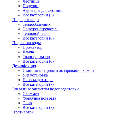
Лестницы
Поручни
Адаптеры для лестниц
Все категории (3)
Подогрев воды
Теплообменник
Электронагреватель
Тепловой насос
Все категории (6)
Подсветка воды
Прожектор
Лампа
Трансформатор
Все категории (6)
Дезинфекция
Станция контроля и дозирования химии
У/ф установка
Насосы-дозаторы
Все категории (7)
Закладные элементы водоподготовки
Скиммер
Форсунка возврата
Слив
Все категории (7)
Противоток