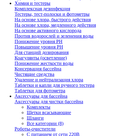
Химия и тестеры
Комплексная дезинфекция
Тестеры, тест-полоски и фотометры
На основе хлора, быстрого действия
На основе хлора, медленного действия
На основе активного кислорода
Против водорослей и зеленения воды
Понижение уровня РН
Повышение уровня РН
Для станций дозирования
Коагулянты (осветление)
Понижение жесткости воды
Консервация бассейна
Чистящие средства
Удаление и нейтрализация хлора
Таблетки и капли для ручного тестера
Таблетки для фотометра
Аксессуары для бассейна
Аксессуары для чистки бассейна
Комплекты
Щетки всасывающие
Шланги
Все категории (8)
Роботы-очистители
С питанием от сети 220В