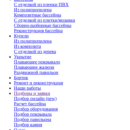
С отделкой из пленки ПВХ
Из полипропилена
Композитные бассейны
С отделкой из плитки/мозаики
Сборно-разборные бассейны
Реконструкция бассейна
Купели
Из полипропилена
Из композита
С отделкой из дерева
Укрытие
Плавающее покрывало
Плавающие жалюзи
Раздвижной павильон
Бортик
Ремонт и реконструкция
Наши работы
Подборы и заявки
Подбор онлайн (new)
Расчет бассейна
Подбор оборудования
Подбор покрывала
Подбор павильона
Подбор камня
О нас