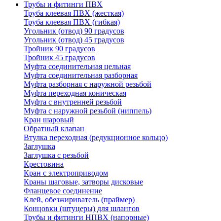
Трубы и фитинги ПВХ
Труба клеевая ПВХ (жесткая)
Труба клеевая ПВХ (гибкая)
Угольник (отвод) 90 градусов
Угольник (отвод) 45 градусов
Тройник 90 градусов
Тройник 45 градусов
Муфта соединительная цельная
Муфта соединительная разборная
Муфта разборная с наружной резьбой
Муфта переходная коническая
Муфта с внутренней резьбой
Муфта с наружной резьбой (ниппель)
Кран шаровый
Обратный клапан
Втулка переходная (редукционное кольцо)
Заглушка
Заглушка с резьбой
Крестовина
Кран с электроприводом
Краны шаговые, затворы дисковые
Фланцевое соединение
Клей, обезжириватель (праймер)
Концовки (штуцеры) для шлангов
Трубы и фитинги НПВХ (напорные)