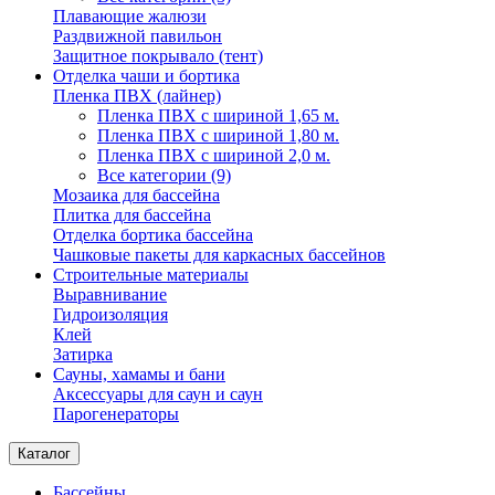
Плавающие жалюзи
Раздвижной павильон
Защитное покрывало (тент)
Отделка чаши и бортика
Пленка ПВХ (лайнер)
Пленка ПВХ с шириной 1,65 м.
Пленка ПВХ с шириной 1,80 м.
Пленка ПВХ с шириной 2,0 м.
Все категории (9)
Мозаика для бассейна
Плитка для бассейна
Отделка бортика бассейна
Чашковые пакеты для каркасных бассейнов
Строительные материалы
Выравнивание
Гидроизоляция
Клей
Затирка
Сауны, хамамы и бани
Аксессуары для саун и саун
Парогенераторы
Каталог
Бассейны