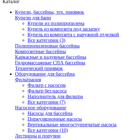
Каталог
Купели, бассейны, тех. приямок
Купели для бани
Купели из полипропилена
Купель из композита под засыпку
Купель из композита с наружной отделкой
Все категории (3)
Полипропиленовые бассейны
Композитные бассейны
Каркасные и надувные бассейны
Гидромассажные СПА бассейны
Технический приямок
Оборудование для бассейна
Фильтрация
Фильтр с насосом
Фильтр без насоса
Наполнитель для фильтра
Все категории (7)
Насосное оборудование
Насосы для бассейна
Циркуляционные насосы
Вертикальные многоступенчатые насосы
Все категории (10)
Лестницы и поручни