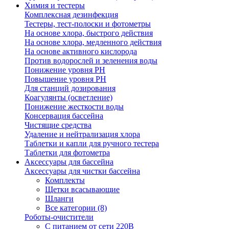
Химия и тестеры
Комплексная дезинфекция
Тестеры, тест-полоски и фотометры
На основе хлора, быстрого действия
На основе хлора, медленного действия
На основе активного кислорода
Против водорослей и зеленения воды
Понижение уровня РН
Повышение уровня РН
Для станций дозирования
Коагулянты (осветление)
Понижение жесткости воды
Консервация бассейна
Чистящие средства
Удаление и нейтрализация хлора
Таблетки и капли для ручного тестера
Таблетки для фотометра
Аксессуары для бассейна
Аксессуары для чистки бассейна
Комплекты
Щетки всасывающие
Шланги
Все категории (8)
Роботы-очистители
С питанием от сети 220В