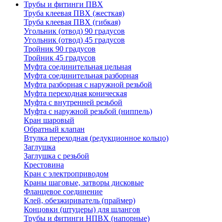
Трубы и фитинги ПВХ
Труба клеевая ПВХ (жесткая)
Труба клеевая ПВХ (гибкая)
Угольник (отвод) 90 градусов
Угольник (отвод) 45 градусов
Тройник 90 градусов
Тройник 45 градусов
Муфта соединительная цельная
Муфта соединительная разборная
Муфта разборная с наружной резьбой
Муфта переходная коническая
Муфта с внутренней резьбой
Муфта с наружной резьбой (ниппель)
Кран шаровый
Обратный клапан
Втулка переходная (редукционное кольцо)
Заглушка
Заглушка с резьбой
Крестовина
Кран с электроприводом
Краны шаговые, затворы дисковые
Фланцевое соединение
Клей, обезжириватель (праймер)
Концовки (штуцеры) для шлангов
Трубы и фитинги НПВХ (напорные)