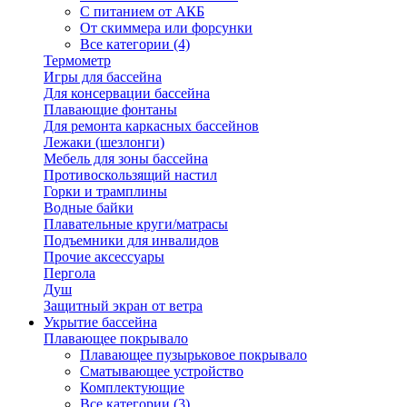
С питанием от АКБ
От скиммера или форсунки
Все категории (4)
Термометр
Игры для бассейна
Для консервации бассейна
Плавающие фонтаны
Для ремонта каркасных бассейнов
Лежаки (шезлонги)
Мебель для зоны бассейна
Противоскользящий настил
Горки и трамплины
Водные байки
Плавательные круги/матрасы
Подъемники для инвалидов
Прочие аксессуары
Пергола
Душ
Защитный экран от ветра
Укрытие бассейна
Плавающее покрывало
Плавающее пузырьковое покрывало
Сматывающее устройство
Комплектующие
Все категории (3)