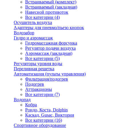
Встраиваемый (комплект)
Встраиваемый (закладная)
Навесной противоток
Все категории (4)
Осушитель воздуха
Адаптеры для пневмо/пьезо кнопок
Водозабор
Гидро и аэромассаж
Гидромассажная форсунка
Регулятор подачи воздуха
Аэромассаж (закладная)
Все категории (5)
Регуляторы уровня воды
Переливная решетка
Автоматизация (пульты управления)
Фильтрация/подогрев
Подогрев
Аттракционы
Все категории (7)
Водопад
Кобра
Рондо, Коста, Dolphin
Каскад, Gusac, Виктория
Все категории (16)
Спортивное оборудование