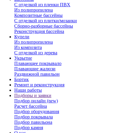
С отделкой из пленки ПВХ
Из полипропилена
Композитные бассейны
С отделкой из плитки/мозаики
Сборно-разборные бассейны
Реконструкция бассейна
Купели
Из полипропилена
Из композита
С отделкой из дерева
Укрытие
Плавающее покрывало
Плавающие жалюзи
Раздвижной павильон
Бортик
Ремонт и реконструкция
Наши работы
Подборы и заявки
Подбор онлайн (new)
Расчет бассейна
Подбор оборудования
Подбор покрывала
Подбор павильона
Подбор камня
О нас