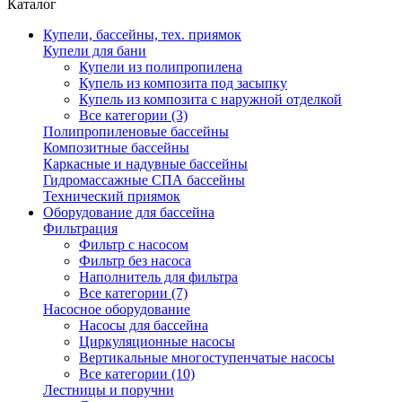
Каталог
Купели, бассейны, тех. приямок
Купели для бани
Купели из полипропилена
Купель из композита под засыпку
Купель из композита с наружной отделкой
Все категории (3)
Полипропиленовые бассейны
Композитные бассейны
Каркасные и надувные бассейны
Гидромассажные СПА бассейны
Технический приямок
Оборудование для бассейна
Фильтрация
Фильтр с насосом
Фильтр без насоса
Наполнитель для фильтра
Все категории (7)
Насосное оборудование
Насосы для бассейна
Циркуляционные насосы
Вертикальные многоступенчатые насосы
Все категории (10)
Лестницы и поручни