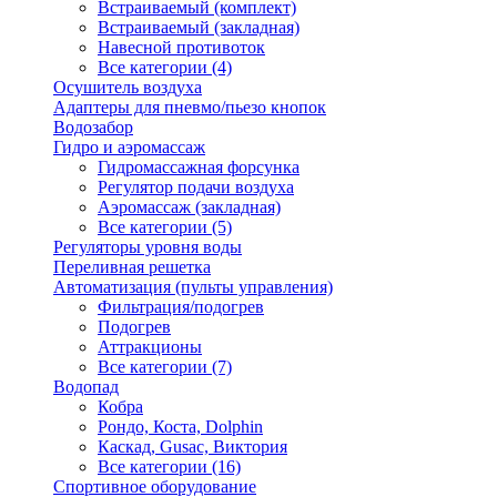
Встраиваемый (комплект)
Встраиваемый (закладная)
Навесной противоток
Все категории (4)
Осушитель воздуха
Адаптеры для пневмо/пьезо кнопок
Водозабор
Гидро и аэромассаж
Гидромассажная форсунка
Регулятор подачи воздуха
Аэромассаж (закладная)
Все категории (5)
Регуляторы уровня воды
Переливная решетка
Автоматизация (пульты управления)
Фильтрация/подогрев
Подогрев
Аттракционы
Все категории (7)
Водопад
Кобра
Рондо, Коста, Dolphin
Каскад, Gusac, Виктория
Все категории (16)
Спортивное оборудование