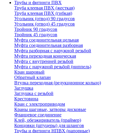
Трубы и фитинги ПВХ
Труба клеевая ПВХ (жесткая)
Труба клеевая ПВХ (гибкая)
Угольник (отвод) 90 градусов
Угольник (отвод) 45 градусов
Тройник 90 градусов
Тройник 45 градусов
Муфта соединительная цельная
Муфта соединительная разборная
Муфта разборная с наружной резьбой
Муфта переходная коническая
Муфта с внутренней резьбой
Муфта с наружной резьбой (ниппель)
Кран шаровый
Обратный клапан
Втулка переходная (редукционное кольцо)
Заглушка
Заглушка с резьбой
Крестовина
Кран с электроприводом
Краны шаговые, затворы дисковые
Фланцевое соединение
Клей, обезжириватель (праймер)
Концовки (штуцеры) для шлангов
Трубы и фитинги НПВХ (напорные)