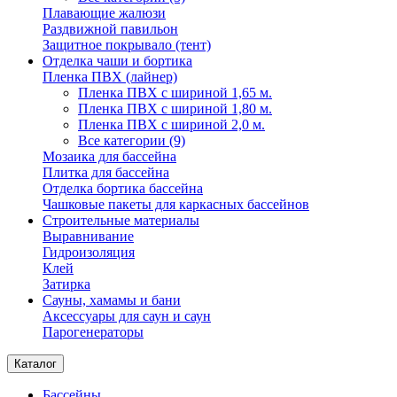
Плавающие жалюзи
Раздвижной павильон
Защитное покрывало (тент)
Отделка чаши и бортика
Пленка ПВХ (лайнер)
Пленка ПВХ с шириной 1,65 м.
Пленка ПВХ с шириной 1,80 м.
Пленка ПВХ с шириной 2,0 м.
Все категории (9)
Мозаика для бассейна
Плитка для бассейна
Отделка бортика бассейна
Чашковые пакеты для каркасных бассейнов
Строительные материалы
Выравнивание
Гидроизоляция
Клей
Затирка
Сауны, хамамы и бани
Аксессуары для саун и саун
Парогенераторы
Каталог
Бассейны