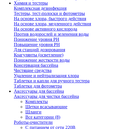
Химия и тестеры
Комплексная дезинфекция
Тестеры, тест-полоски и фотометры
На основе хлора, быстрого действия
На основе хлора, медленного действия
На основе активного кислорода
Против водорослей и зеленения воды
Понижение уровня РН
Повышение уровня РН
Для станций дозирования
Коагулянты (осветление)
Понижение жесткости воды
Консервация бассейна
Чистящие средства
Удаление и нейтрализация хлора
Таблетки и капли для ручного тестера
Таблетки для фотометра
Аксессуары для бассейна
Аксессуары для чистки бассейна
Комплекты
Щетки всасывающие
Шланги
Все категории (8)
Роботы-очистители
С питанием от сети 220В