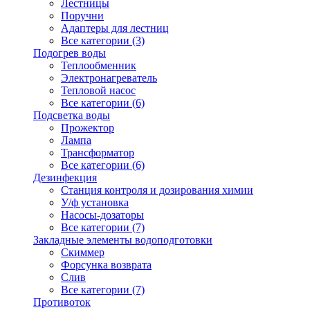
Лестницы
Поручни
Адаптеры для лестниц
Все категории (3)
Подогрев воды
Теплообменник
Электронагреватель
Тепловой насос
Все категории (6)
Подсветка воды
Прожектор
Лампа
Трансформатор
Все категории (6)
Дезинфекция
Станция контроля и дозирования химии
У/ф установка
Насосы-дозаторы
Все категории (7)
Закладные элементы водоподготовки
Скиммер
Форсунка возврата
Слив
Все категории (7)
Противоток