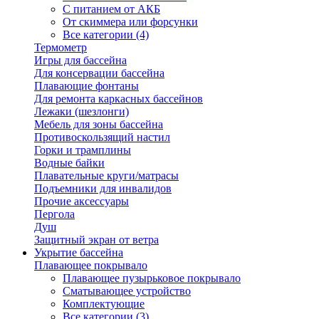
С питанием от АКБ
От скиммера или форсунки
Все категории (4)
Термометр
Игры для бассейна
Для консервации бассейна
Плавающие фонтаны
Для ремонта каркасных бассейнов
Лежаки (шезлонги)
Мебель для зоны бассейна
Противоскользящий настил
Горки и трамплины
Водные байки
Плавательные круги/матрасы
Подъемники для инвалидов
Прочие аксессуары
Пергола
Душ
Защитный экран от ветра
Укрытие бассейна
Плавающее покрывало
Плавающее пузырьковое покрывало
Сматывающее устройство
Комплектующие
Все категории (3)